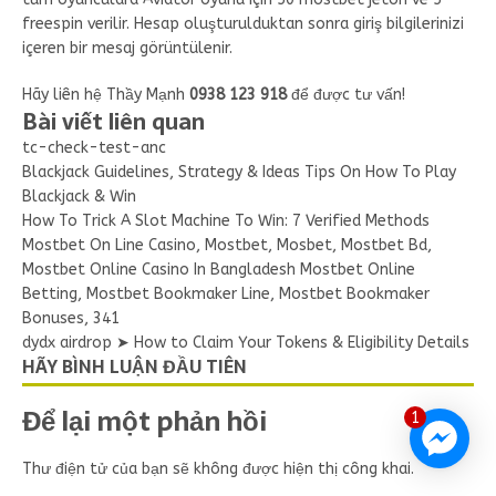
freespin verilir. Hesap oluşturulduktan sonra giriş bilgilerinizi
içeren bir mesaj görüntülenir.
Hãy liên hệ Thầy Mạnh
0938 123 918
để được tư vấn!
Bài viết liên quan
tc-check-test-anc
Blackjack Guidelines, Strategy & Ideas Tips On How To Play
Blackjack & Win
How To Trick A Slot Machine To Win: 7 Verified Methods
Mostbet On Line Casino, Mostbet, Mosbet, Mostbet Bd,
Mostbet Online Casino In Bangladesh Mostbet Online
Betting, Mostbet Bookmaker Line, Mostbet Bookmaker
Bonuses, 341
dydx airdrop ➤ How to Claim Your Tokens & Eligibility Details
HÃY BÌNH LUẬN ĐẦU TIÊN
Để lại một phản hồi
1
Thư điện tử của bạn sẽ không được hiện thị công khai.