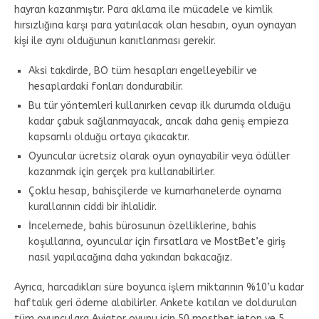
hayran kazanmıştır. Para aklama ile mücadele ve kimlik
hırsızlığına karşı para yatırılacak olan hesabın, oyun oynayan
kişi ile aynı olduğunun kanıtlanması gerekir.
Aksi takdirde, BO tüm hesapları engelleyebilir ve
hesaplardaki fonları dondurabilir.
Bu tür yöntemleri kullanırken cevap ilk durumda olduğu
kadar çabuk sağlanmayacak, ancak daha geniş empieza
kapsamlı olduğu ortaya çıkacaktır.
Oyuncular ücretsiz olarak oyun oynayabilir veya ödüller
kazanmak için gerçek pra kullanabilirler.
Çoklu hesap, bahisçilerde ve kumarhanelerde oynama
kurallarının ciddi bir ihlalidir.
İncelemede, bahis bürosunun özelliklerine, bahis
koşullarına, oyuncular için fırsatlara ve MostBet’e giriş
nasıl yapılacağına daha yakından bakacağız.
Ayrıca, harcadıkları süre boyunca işlem miktarının %10’u kadar
haftalık geri ödeme alabilirler. Ankete katılan ve doldurulan
tüm oyunculara Aviator oyunu için 50 mostbet jeton ve 5