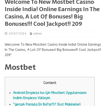
Welcome To New Mostbet Casino
Inside India! Online Earnings In The
Casino, A Lot Of Bonuses! Big
Bonuses!!! Cool Jackpot!! 209
10/07/2024
admin
Welcome To New Mostbet Casino Inside India! Online Earnings
In The Casino, A Lot Of Bonuses! Big Bonuses!!! Cool Jackpot!!
209″
Mostbet
Content
Android Empieza Ios Için Mostbet Uygulamasını
İndirin Empieza Yükleyin
“gerçek Parayla En Ba?ar?l? Slot Makineleri