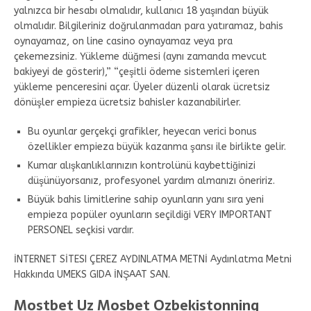
yalnızca bir hesabı olmalıdır, kullanıcı 18 yaşından büyük
olmalıdır. Bilgileriniz doğrulanmadan para yatıramaz, bahis
oynayamaz, on line casino oynayamaz veya pra
çekemezsiniz. Yükleme düğmesi (aynı zamanda mevcut
bakiyeyi de gösterir),” “çeşitli ödeme sistemleri içeren
yükleme penceresini açar. Üyeler düzenli olarak ücretsiz
dönüşler empieza ücretsiz bahisler kazanabilirler.
Bu oyunlar gerçekçi grafikler, heyecan verici bonus
özellikler empieza büyük kazanma şansı ile birlikte gelir.
Kumar alışkanlıklarınızın kontrolünü kaybettiğinizi
düşünüyorsanız, profesyonel yardım almanızı öneririz.
Büyük bahis limitlerine sahip oyunların yanı sıra yeni
empieza popüler oyunların seçildiği VERY IMPORTANT
PERSONEL seçkisi vardır.
İNTERNET SİTESI ÇEREZ AYDINLATMA METNİ Aydınlatma Metni
Hakkında UMEKS GIDA İNŞAAT SAN.
Mostbet Uz Mosbet Ozbekistonning