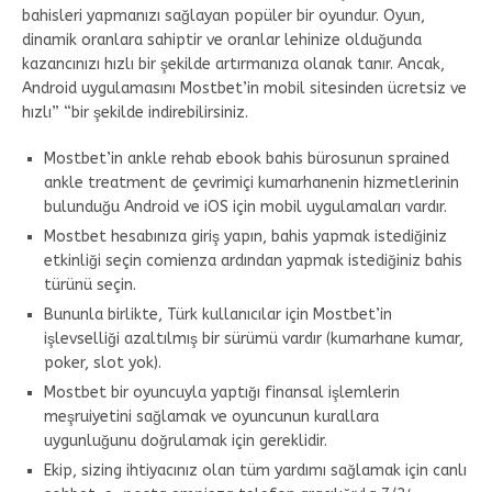
bahisleri yapmanızı sağlayan popüler bir oyundur. Oyun,
dinamik oranlara sahiptir ve oranlar lehinize olduğunda
kazancınızı hızlı bir şekilde artırmanıza olanak tanır. Ancak,
Android uygulamasını Mostbet’in mobil sitesinden ücretsiz ve
hızlı” “bir şekilde indirebilirsiniz.
Mostbet’in ankle rehab ebook bahis bürosunun sprained
ankle treatment de çevrimiçi kumarhanenin hizmetlerinin
bulunduğu Android ve iOS için mobil uygulamaları vardır.
Mostbet hesabınıza giriş yapın, bahis yapmak istediğiniz
etkinliği seçin comienza ardından yapmak istediğiniz bahis
türünü seçin.
Bununla birlikte, Türk kullanıcılar için Mostbet’in
işlevselliği azaltılmış bir sürümü vardır (kumarhane kumar,
poker, slot yok).
Mostbet bir oyuncuyla yaptığı finansal işlemlerin
meşruiyetini sağlamak ve oyuncunun kurallara
uygunluğunu doğrulamak için gereklidir.
Ekip, sizing ihtiyacınız olan tüm yardımı sağlamak için canlı