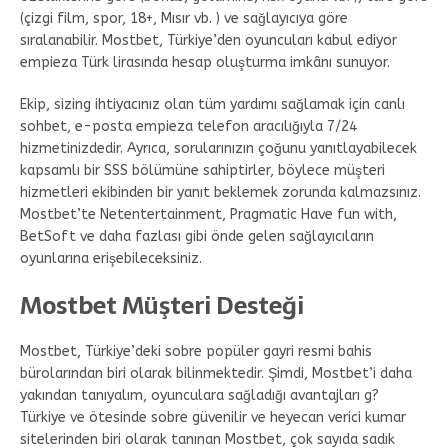
(çizgi film, spor, 18+, Mısır vb. ) ve sağlayıcıya göre
sıralanabilir. Mostbet, Türkiye’den oyuncuları kabul ediyor
empieza Türk lirasında hesap oluşturma imkânı sunuyor.
Ekip, sizing ihtiyacınız olan tüm yardımı sağlamak için canlı
sohbet, e-posta empieza telefon aracılığıyla 7/24
hizmetinizdedir. Ayrıca, sorularınızın çoğunu yanıtlayabilecek
kapsamlı bir SSS bölümüne sahiptirler, böylece müşteri
hizmetleri ekibinden bir yanıt beklemek zorunda kalmazsınız.
Mostbet’te Netentertainment, Pragmatic Have fun with,
BetSoft ve daha fazlası gibi önde gelen sağlayıcıların
oyunlarına erişebileceksiniz.
Mostbet Müşteri Desteği
Mostbet, Türkiye’deki sobre popüler gayri resmi bahis
bürolarından biri olarak bilinmektedir. Şimdi, Mostbet’i daha
yakından tanıyalım, oyunculara sağladığı avantajları g?
Türkiye ve ötesinde sobre güvenilir ve heyecan verici kumar
sitelerinden biri olarak tanınan Mostbet, çok sayıda sadık