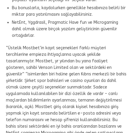
Bu bonuslarla, kaydolurken genellikle hesabınıza belirli bir
miktar para yatırılmasını sağlayabilirsiniz.
NetEnt, Yggdrasil, Pragmatic Have fun ve Microgaming
dahil olmak üzere birçok yazılım geliştiricinin güvenilir
ortağıdırlar.
“Üstelik Mostbet’in kayıt seçenekleri farklı müşteri
tercihlerine empieza ihtiyaçlarına uyacak şekilde
tasarlanmıştır. Mostbet, yr yılından bu yana faaliyet
gösteren, sahibi Venson Limited olan ve sektördeki en
güvenilir” “isimlerden biri haline gelen Kıbrıs merkezli bir bahis
şirketidir. Şirket spor bahisleri ve casino oyunları da dahil
olmak üzere çeşitli seçenekler sunmaktadır. Sadece
uygulamada kullanılabilen bir dizi özellik de vardır – canlı
maçlardan bildirimlerin ayarlanması, temanın değiştirilmesi
(karanlık, açık). Mostbet giriş olarak kişisel hesabınıza giriş
yapmak için kayıt sırasında belirtilen e-posta adresini veya
telefon numarasını ve hesap şifrenizi kullanabilirsiniz. Bu
bahis sitesi sektördeki en iyi bahis oranlarından bazılarını ve
NetEnt comienza Microgaming gibi önde gelen sağlayıcıların