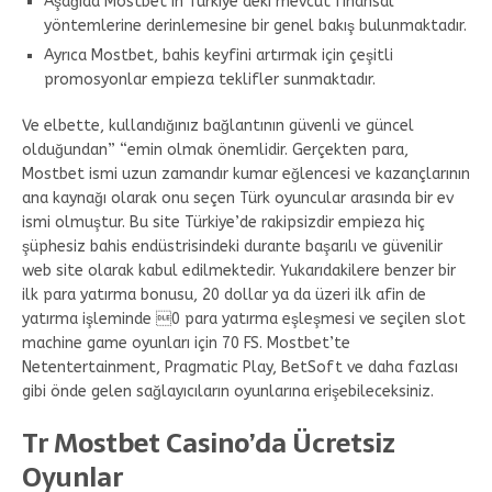
Aşağıda Mostbet’in Türkiye’deki mevcut finansal
yöntemlerine derinlemesine bir genel bakış bulunmaktadır.
Ayrıca Mostbet, bahis keyfini artırmak için çeşitli
promosyonlar empieza teklifler sunmaktadır.
Ve elbette, kullandığınız bağlantının güvenli ve güncel
olduğundan” “emin olmak önemlidir. Gerçekten para,
Mostbet ismi uzun zamandır kumar eğlencesi ve kazançlarının
ana kaynağı olarak onu seçen Türk oyuncular arasında bir ev
ismi olmuştur. Bu site Türkiye’de rakipsizdir empieza hiç
şüphesiz bahis endüstrisindeki durante başarılı ve güvenilir
web site olarak kabul edilmektedir. Yukarıdakilere benzer bir
ilk para yatırma bonusu, 20 dollar ya da üzeri ilk afin de
yatırma işleminde 0 para yatırma eşleşmesi ve seçilen slot
machine game oyunları için 70 FS. Mostbet’te
Netentertainment, Pragmatic Play, BetSoft ve daha fazlası
gibi önde gelen sağlayıcıların oyunlarına erişebileceksiniz.
Tr Mostbet Casino’da Ücretsiz
Oyunlar