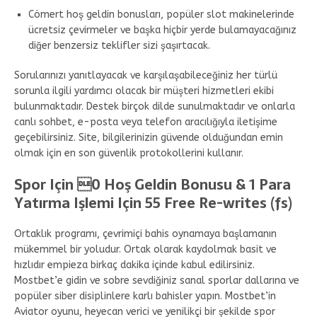
Cömert hoş geldin bonusları, popüler slot makinelerinde
ücretsiz çevirmeler ve başka hiçbir yerde bulamayacağınız
diğer benzersiz teklifler sizi şaşırtacak.
Sorularınızı yanıtlayacak ve karşılaşabileceğiniz her türlü
sorunla ilgili yardımcı olacak bir müşteri hizmetleri ekibi
bulunmaktadır. Destek birçok dilde sunulmaktadır ve onlarla
canlı sohbet, e-posta veya telefon aracılığıyla iletişime
geçebilirsiniz. Site, bilgilerinizin güvende olduğundan emin
olmak için en son güvenlik protokollerini kullanır.
Spor Için 0 Hoş Geldin Bonusu & 1 Para
Yatırma Işlemi Için 55 Free Re-writes (fs)
Ortaklık programı, çevrimiçi bahis oynamaya başlamanın
mükemmel bir yoludur. Ortak olarak kaydolmak basit ve
hızlıdır empieza birkaç dakika içinde kabul edilirsiniz.
Mostbet’e gidin ve sobre sevdiğiniz sanal sporlar dallarına ve
popüler siber disiplinlere karlı bahisler yapın. Mostbet’in
Aviator oyunu, heyecan verici ve yenilikçi bir şekilde spor