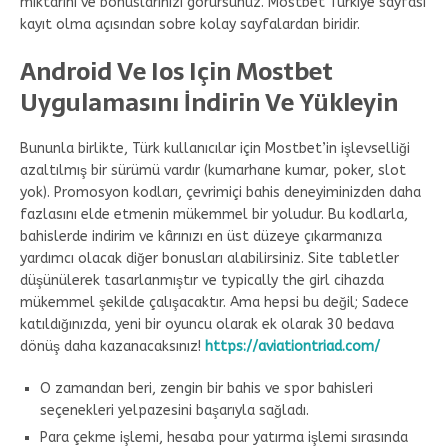
miktarını ve bonuslarınızı görürsünüz. Mostbet Türkiye sayfası
kayıt olma açısından sobre kolay sayfalardan biridir.
Android Ve Ios Için Mostbet
Uygulamasını İndirin Ve Yükleyin
Bununla birlikte, Türk kullanıcılar için Mostbet’in işlevselliği
azaltılmış bir sürümü vardır (kumarhane kumar, poker, slot
yok). Promosyon kodları, çevrimiçi bahis deneyiminizden daha
fazlasını elde etmenin mükemmel bir yoludur. Bu kodlarla,
bahislerde indirim ve kârınızı en üst düzeye çıkarmanıza
yardımcı olacak diğer bonusları alabilirsiniz. Site tabletler
düşünülerek tasarlanmıştır ve typically the girl cihazda
mükemmel şekilde çalışacaktır. Ama hepsi bu değil; Sadece
katıldığınızda, yeni bir oyuncu olarak ek olarak 30 bedava
dönüş daha kazanacaksınız!
https://aviationtriad.com/
O zamandan beri, zengin bir bahis ve spor bahisleri
seçenekleri yelpazesini başarıyla sağladı.
Para çekme işlemi, hesaba pour yatırma işlemi sırasında