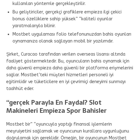
kullanılan yöntemle gerçekleştirilir.
Bu geliştiriciler, gerçekçi grafiklere empieza ilgi çekici
bonus özelliklere sahip yüksek” “kaliteli oyunlar
yaratmalarıyla bilinir.
Mostbet uygulaması folio telefonunuzdan bahis oyunları
oynamanıza olanak sağlayan mobil bir yazılımdır.
Şirket, Curacao tarafından verilen overseas lisansı altında
faaliyet göstermektedir. Bu, oyuncuların bahis oynamak için
daha güvenli empieza daha güvenli bir platforma erişmelerini
sağlar. Mostbet’teki müşteri hizmetleri personeli iyi
eğitimlidir ve tüketicilere en iyi çevrimiçi deneyimi sunmayı
taahhüt eder.
“gerçek Parayla En Faydal? Slot
Makineleri Empieza Spor Bahisler
Mostbet bir” “oyuncuyla yaptığı finansal işlemlerin
meşruiyetini sağlamak ve oyuncunun kurallara uygunluğunu
doğrulamak için gereklidir. Örneğin, bir oyuncunun Mostbet