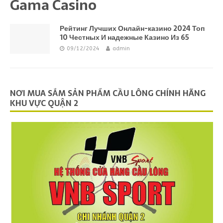
Gama Casino
Рейтинг Лучших Онлайн-казино 2024 Топ
10 Честных И надежные Казино Из 65
09/12/2024
admin
NƠI MUA SẮM SẢN PHẨM CẦU LÔNG CHÍNH HÃNG
KHU VỰC QUẬN 2