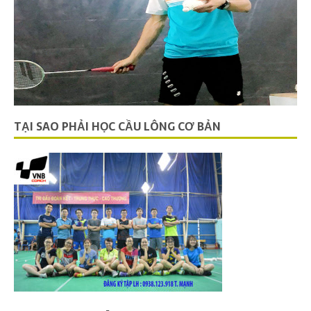
TẠI SAO PHẢI HỌC CẦU LÔNG CƠ BẢN