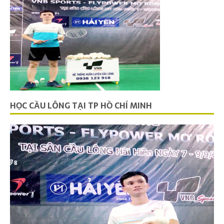
HỌC CẦU LÔNG TẠI TP HỒ CHÍ MINH