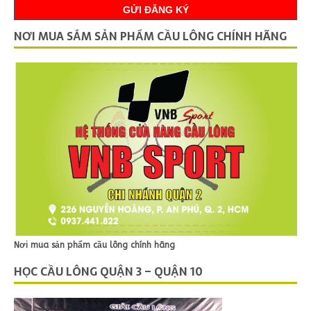
NƠI MUA SẮM SẢN PHẨM CẦU LÔNG CHÍNH HÃNG
Nơi mua sản phẩm cầu lông chính hãng
HỌC CẦU LÔNG QUẬN 3 – QUẬN 10