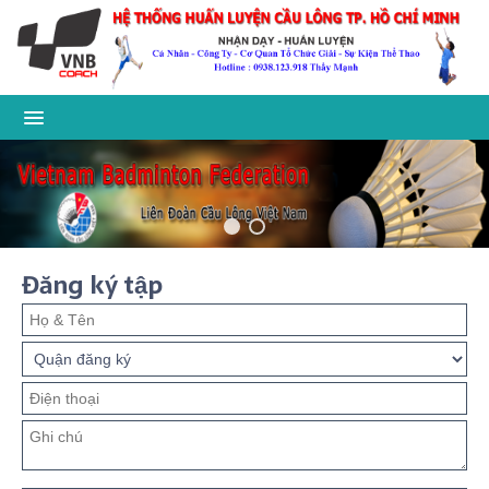
Đăng ký tập