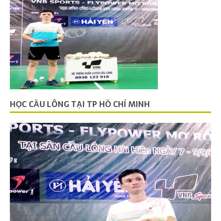
HỌC CẦU LÔNG TẠI TP HỒ CHÍ MINH