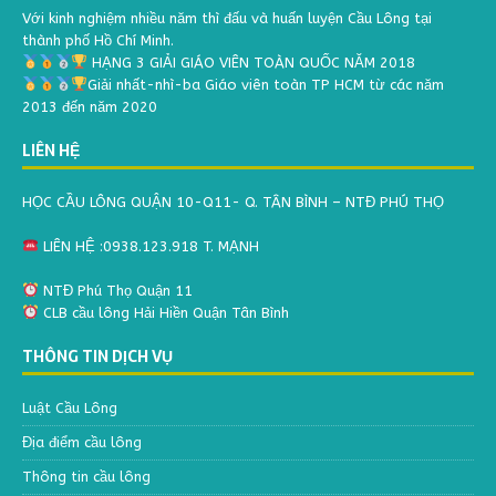
Với kinh nghiệm nhiều năm thì đấu và huấn luyện Cầu Lông tại
thành phố Hồ Chí Minh.
HẠNG 3 GIẢI GIÁO VIÊN TOÀN QUỐC NĂM 2018
Giải nhất-nhì-ba Giáo viên toàn TP HCM từ các năm
2013 đến năm 2020
LIÊN HỆ
HỌC CẦU LÔNG QUẬN 10-Q11- Q. TÂN BÌNH – NTĐ PHÚ THỌ
LIÊN HỆ :0938.123.918 T. MẠNH
NTĐ Phú Thọ Quận 11
CLB cầu lông Hải Hiền Quận Tân Bình
THÔNG TIN DỊCH VỤ
Luật Cầu Lông
Địa điểm cầu lông
Thông tin cầu lông