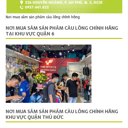
Nơi mua sắm sản phẩm cầu lông chính hãng
NƠI MUA SẮM SẢN PHẨM CẦU LÔNG CHÍNH HÃNG
TẠI KHU VỰC QUẬN 6
NƠI MUA SẮM SẢN PHẨM CẦU LÔNG CHÍNH HÃNG
KHU VỰC QUẬN THỦ ĐỨC