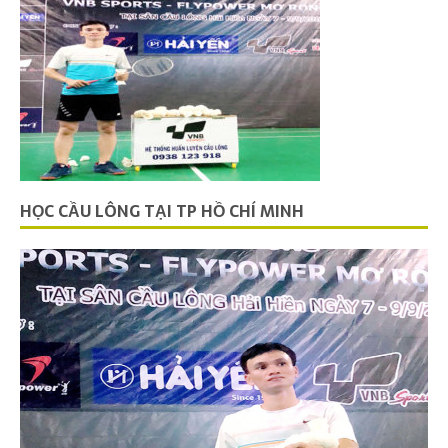
HỌC CẦU LÔNG TẠI TP HỒ CHÍ MINH