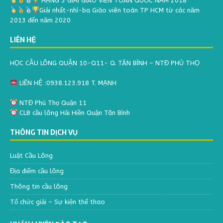
HẠNG 3 GIẢI GIÁO VIÊN TOÀN QUỐC NĂM 2018
Giải nhất-nhì-ba Giáo viên toàn TP HCM từ các năm
2013 đến năm 2020
LIÊN HỆ
HỌC CẦU LÔNG QUẬN 10-Q11- Q. TÂN BÌNH – NTĐ PHÚ THỌ
LIÊN HỆ :0938.123.918 T. MẠNH
NTĐ Phú Thọ Quận 11
CLB cầu lông Hải Hiền Quận Tân Bình
THÔNG TIN DỊCH VỤ
Luật Cầu Lông
Địa điểm cầu lông
Thông tin cầu lông
Tổ chức giải – Sự kiện thể thao