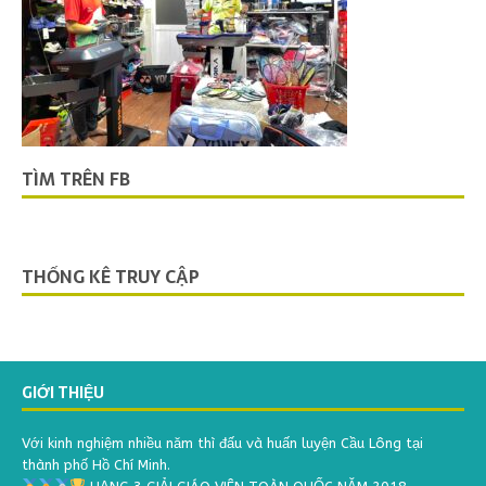
TÌM TRÊN FB
THỐNG KÊ TRUY CẬP
GIỚI THIỆU
Với kinh nghiệm nhiều năm thì đấu và huấn luyện Cầu Lông tại
thành phố Hồ Chí Minh.