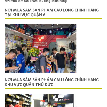
Nơi mua sắm sản phẩm cầu lông chính hãng
NƠI MUA SẮM SẢN PHẨM CẦU LÔNG CHÍNH HÃNG
TẠI KHU VỰC QUẬN 6
NƠI MUA SẮM SẢN PHẨM CẦU LÔNG CHÍNH HÃNG
KHU VỰC QUẬN THỦ ĐỨC