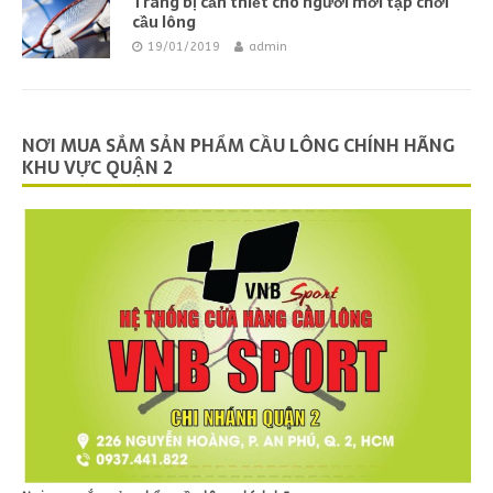
Trang bị cần thiết cho người mới tập chơi
cầu lông
19/01/2019
admin
NƠI MUA SẮM SẢN PHẨM CẦU LÔNG CHÍNH HÃNG
KHU VỰC QUẬN 2