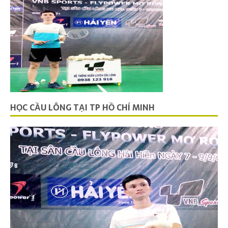
HỌC CẦU LÔNG TẠI TP HỒ CHÍ MINH