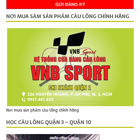
NƠI MUA SẮM SẢN PHẨM CẦU LÔNG CHÍNH HÃNG
Nơi mua sản phẩm cầu lông chính hãng
HỌC CẦU LÔNG QUẬN 3 – QUẬN 10