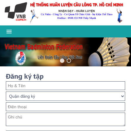
Đăng ký tập