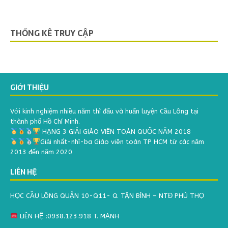
THỐNG KÊ TRUY CẬP
GIỚI THIỆU
Với kinh nghiệm nhiều năm thì đấu và huấn luyện Cầu Lông tại
thành phố Hồ Chí Minh.
HẠNG 3 GIẢI GIÁO VIÊN TOÀN QUỐC NĂM 2018
Giải nhất-nhì-ba Giáo viên toàn TP HCM từ các năm
2013 đến năm 2020
LIÊN HỆ
HỌC CẦU LÔNG QUẬN 10-Q11- Q. TÂN BÌNH – NTĐ PHÚ THỌ
LIÊN HỆ :0938.123.918 T. MẠNH