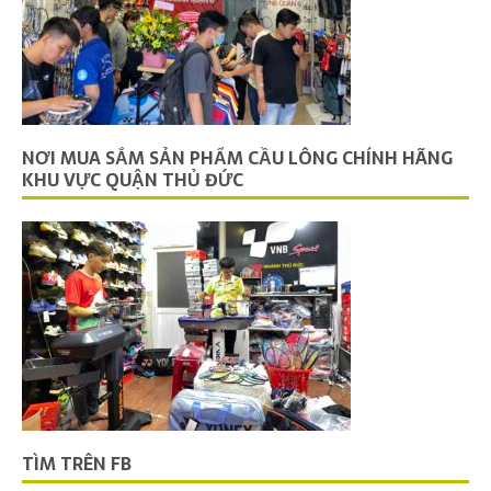
NƠI MUA SẮM SẢN PHẨM CẦU LÔNG CHÍNH HÃNG
KHU VỰC QUẬN THỦ ĐỨC
TÌM TRÊN FB