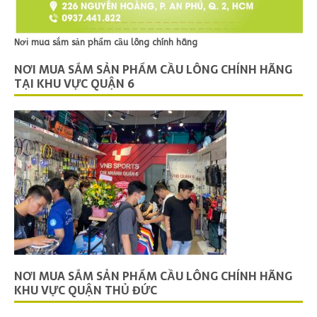
Nơi mua sắm sản phẩm cầu lông chính hãng
NƠI MUA SẮM SẢN PHẨM CẦU LÔNG CHÍNH HÃNG
TẠI KHU VỰC QUẬN 6
NƠI MUA SẮM SẢN PHẨM CẦU LÔNG CHÍNH HÃNG
KHU VỰC QUẬN THỦ ĐỨC