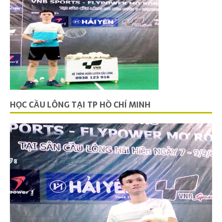
HỌC CẦU LÔNG TẠI TP HỒ CHÍ MINH