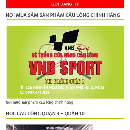
NƠI MUA SẮM SẢN PHẨM CẦU LÔNG CHÍNH HÃNG
Nơi mua sản phẩm cầu lông chính hãng
HỌC CẦU LÔNG QUẬN 3 – QUẬN 10