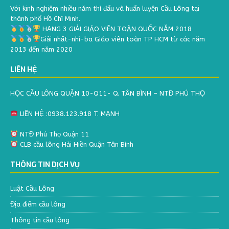
Với kinh nghiệm nhiều năm thì đấu và huấn luyện Cầu Lông tại
thành phố Hồ Chí Minh.
HẠNG 3 GIẢI GIÁO VIÊN TOÀN QUỐC NĂM 2018
Giải nhất-nhì-ba Giáo viên toàn TP HCM từ các năm
2013 đến năm 2020
LIÊN HỆ
HỌC CẦU LÔNG QUẬN 10-Q11- Q. TÂN BÌNH – NTĐ PHÚ THỌ
LIÊN HỆ :0938.123.918 T. MẠNH
NTĐ Phú Thọ Quận 11
CLB cầu lông Hải Hiền Quận Tân Bình
THÔNG TIN DỊCH VỤ
Luật Cầu Lông
Địa điểm cầu lông
Thông tin cầu lông