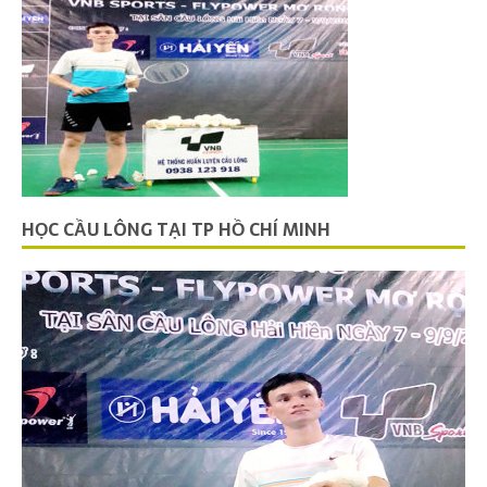
HỌC CẦU LÔNG TẠI TP HỒ CHÍ MINH