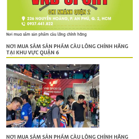
Nơi mua sắm sản phẩm cầu lông chính hãng
NƠI MUA SẮM SẢN PHẨM CẦU LÔNG CHÍNH HÃNG
TẠI KHU VỰC QUẬN 6
NƠI MUA SẮM SẢN PHẨM CẦU LÔNG CHÍNH HÃNG