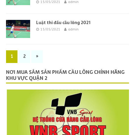
15/05/2021
admin
Luật thi đấu cầu lông 2021
15/05/2021
admin
1
2
»
NƠI MUA SẮM SẢN PHẨM CẦU LÔNG CHÍNH HÃNG
KHU VỰC QUẬN 2