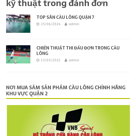
kỹ thuật trong đánh đơn
TOP SÂN CẦU LÔNG QUẬN 7
25/06/2024
admin
CHIẾN THUẬT THI ĐẤU ĐƠN TRONG CẦU
LÔNG
15/05/2021
admin
NƠI MUA SẮM SẢN PHẨM CẦU LÔNG CHÍNH HÃNG
KHU VỰC QUẬN 2