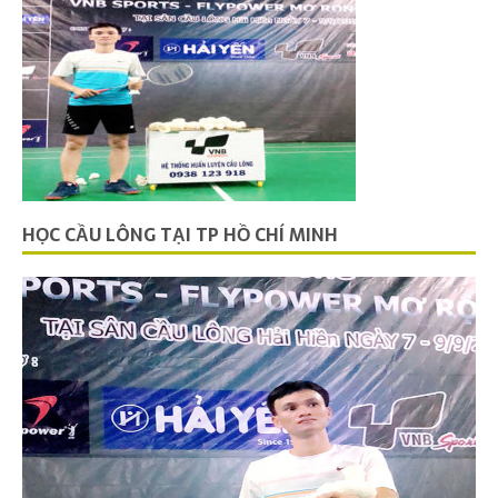
HỌC CẦU LÔNG TẠI TP HỒ CHÍ MINH