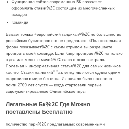
Функционал сайтов современных БК позволяет
оформлять ставки%2C состоящие из многочисленных
исходов.
Команда
Бывает только «европейский гандикап»%2C но большинство
российских букмекеров его не предлагают. «Положительная
фора» показывает%2C с каким отрывом вы разрешаете
проиграть моей команде. Если Кипр проиграет%2C но только
в два или меньше мячей%2C ваша ставка выиграла.
Полезная и информативная статья%2C для самых новичков
как что. Ставки на легкий” “атлетику являются одним одним
старожилов в мире беттинга. Их начало было положено
почти 2700 лет спустя ― когда стартовали первые
задокументированные Олимпийские игры.
Легальные Бк%2C Где Можно
поставлены Бесплатно
Количество пари%2C предлагаемых современными