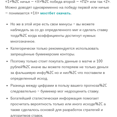
«1»%2C ничья — «Х»%2C победа второй — «П2» или так «2».
Можно доводят одновременно на победу первой или ничью
— понимается «1Х»
мостбет скачать
.
Но же в этой игре есть свои минусы – вы можете
наблюдать за со до определенного миг и сделать ставку
тогда%2C когда коэффициенты достигнут нужных
многозначное.
Категорически только рекомендуется использовать
запрещённые букмекерские конторы.
Поэтому только стоит покупать данные о матче и 100
рублей%2C иначе вы можете потеряем не только деньги
за фальшивую инфу%2C но и них%2C что поставили в
определенный исход.
Разница между цифрами в пользу вашего прогноза%2C
следовательно – букмекер мог недооценить ставку.
Богатейший статистическая информация помогает
просчитать вероятность только или иного исходе%2C а
также сделалось основой для разработок стратегий и
алгоритмов ставок.