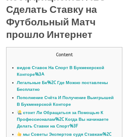
Сделать Ставку на
Футбольный Матч
прошло Интернет
Content
видов Ставок На Спорт В Букмекерской
Конторе%3A
Легальные Бк%2C Где Можно поставлены
Бесплатно
Пополнение Счёта И Получение Выигрышей
В Букмекерской Конторе
стоит Ли Обращаться за Помощью К
Профессионалам%2C Когда Вы начинаете
Делать Ставки на Спорт%3F
мы Советы Экспертов судя Ставкам%2C