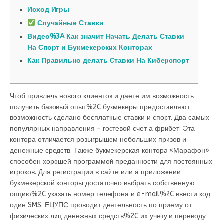
Исход Игры
Случайные Ставки
Видео%3A Как значит Начать Делать Ставки
На Спорт и Букмекерских Конторах
Как Правильно делать Ставки На Киберспорт
Чтоб привлечь нового клиентов и даете им возможность
получить базовый опыт%2C букмекеры предоставляют
возможность сделано бесплатные ставки и спорт. Два самых
популярных направления – гостевой счет а фрибет. Эта
контора отличается розыгрышем небольших призов и
денежные средств. Также букмекерская контора «Марафон»
способен хорошей программой преданности для постоянных
игроков. Для регистрации в сайте или а приложении
букмекерской конторы достаточно выбрать собственную
опцию%2C указать номер телефона и e-mail%2C ввести код
один SMS. ЕЦУПС проводит деятельность по приему от
физических лиц денежных средств%2C их учету и переводу