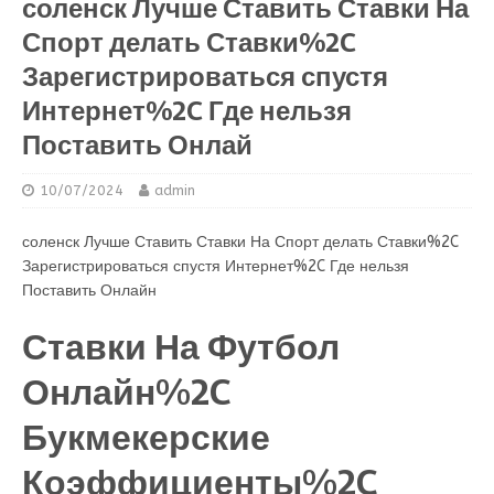
соленск Лучше Ставить Ставки На
Спорт делать Ставки%2C
Зарегистрироваться спустя
Интернет%2C Где нельзя
Поставить Онлай
10/07/2024
admin
соленск Лучше Ставить Ставки На Спорт делать Ставки%2C
Зарегистрироваться спустя Интернет%2C Где нельзя
Поставить Онлайн
Ставки На Футбол
Онлайн%2C
Букмекерские
Коэффициенты%2C