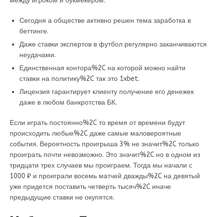
между игроком и букмекером.
Сегодня а обществе активно решен тема заработка в
беттинге.
Даже ставки экспертов в футбол регулярно заканчиваются
неудачами.
Единственная контора%2C на которой можно найти
ставки на политику%2C так это 1xbet.
Лицензия гарантирует клиенту получение его денежек
даже в любом банкротства БК.
Если играть постоянно%2C то время от времени будут
происходить любые%2C даже самые маловероятные
события. Вероятность проигрыша 3% не значит%2C только
проиграть почти невозможно. Это значит%2C но в одном из
тридцати трех случаев мы проиграем. Тогда мы начали с
1000 ₽ и проиграли восемь матчей дважды%2C на девятый
уже придется поставить четверть тысяч%2C иначе
предыдущие ставки не окупятся.