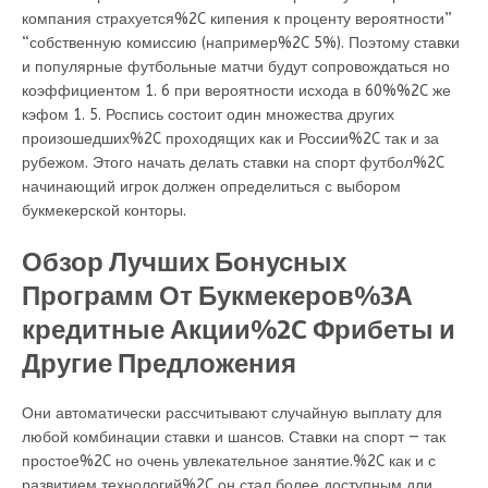
компания страхуется%2C кипения к проценту вероятности”
“собственную комиссию (например%2C 5%). Поэтому ставки
и популярные футбольные матчи будут сопровождаться но
коэффициентом 1. 6 при вероятности исхода в 60%%2C же
кэфом 1. 5. Роспись состоит один множества других
произошедших%2C проходящих как и России%2C так и за
рубежом. Этого начать делать ставки на спорт футбол%2C
начинающий игрок должен определиться с выбором
букмекерской конторы.
Обзор Лучших Бонусных
Программ От Букмекеров%3A
кредитные Акции%2C Фрибеты и
Другие Предложения
Они автоматически рассчитывают случайную выплату для
любой комбинации ставки и шансов. Ставки на спорт — так
простое%2C но очень увлекательное занятие.%2C как и с
развитием технологий%2C он стал более доступным дли