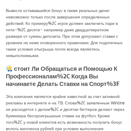
Вывести остававшийся бонус в также реальных денег
невозможно только после завершения определенных
действий. Ко примеру%2C игрок должен заключить пари в
пяти-%2C десяти- например даже двадцатикратном
размере от суммы депозита. При этом допускают ставки с
уровнем не ниже оговоренного правилами. Для подопечных
такие условия отыгрыша почти всегда являетесь
невыполнимыми.
стоит Ли Обращаться и Помощью К
Профессионалам%2C Когда Вы
начинаете Делать Ставки на Спорт%3F
Эта компания является крайне известной за счет активной
рекламы в интернете и на ТВ. Слова%2C заявленные Winline
не расходятся с делом%2C и десятки беттеров делают через
букмекера беспроигрышные ставки на футбол. Кроме
того%2C у новой клиентов есть возможность получить бонус
вплоть миллиона рублей при условии выполнения