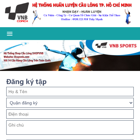
Đăng ký tập