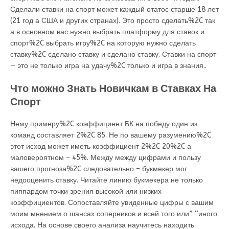
Сделали ставки на спорт может каждый отатос старше 18 лет
(21 год а США и других странах). Это просто сделать%2C так
а в основном вас нужно выбрать платформу для ставок и
спорт%2C выбрать игру%2C на которую нужно сделать
ставку%2C сделано ставку и сделано ставку. Ставки на спорт
— это не только игра на удачу%2C только и игра в знания..
Что можно Знать Новичкам в Ставках На
Спорт
Нему примеру%2C коэффициент БК на победу один из
команд составляет 2%2C 85. Не по вашему разумению%2C
этот исход может иметь коэффициент 2%2C 20%2C а
маловероятном – 45%. Между между цифрами и пользу
вашего прогноза%2C следовательно – букмекер мог
недооценить ставку. Читайте линию букмекера не только
пиппардом точки зрения высокой или низких
коэффициентов. Сопоставляйте увиденные цифры с вашим
моим мнением о шансах соперников и всей того или” “иного
исхода. На основе своего анализа научитесь находить