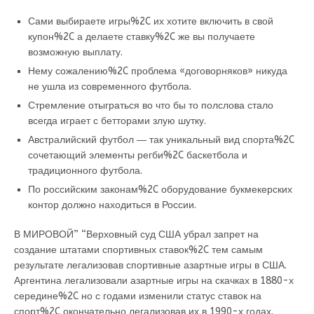
Сами выбираете игры%2C их хотите включить в свой
купон%2C а делаете ставку%2C же вы получаете
возможную выплату.
Нему сожалению%2C проблема «договорняков» никуда
не ушла из современного футбола.
Стремление отыграться во что бы то полслова стало
всегда играет с бетторами злую шутку.
Австралийский футбол ― так уникальный вид спорта%2C
сочетающий элементы регби%2C баскетбола и
традиционного футбола.
По российским законам%2C оборудование букмекерских
контор должно находиться в России.
В МИРОВОЙ” “Верховный суд США убрал запрет на
создание штатами спортивных ставок%2C тем самым
результате легализовав спортивные азартные игры в США.
Аргентина легализовали азартные игры на скачках в 1880-х
середине%2C но с годами изменили статус ставок на
спорт%2C окончательно легализовав их в 1990-х годах.