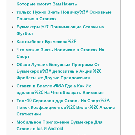
Которые смогут Вам Начать
только Нужно Знать Новичку%3A Основные
Понятия в Ставках
Букмекеры%2C Принимающие Ставки на
Футбол
Как выберет Букмекера%3F
Что можно Знать Новичкам в Ставках На
Спорт
Обзор Лучших Бонусных Программ От
Букмекеров%3A депозитные Акции%2C
Фрибеты же Другие Предложения
Ставки в Биатлон%3A Где а Как Их
сделано%2C На Что обращать Внимание
Топ-10 Сервисов ддя Ставок На Спорт%3A
Поиск Коэффициентов%2C Вилок%2C Анализ
Статистики
Мобильное Приложение Букмекера Для
Ставок в Ios И Android