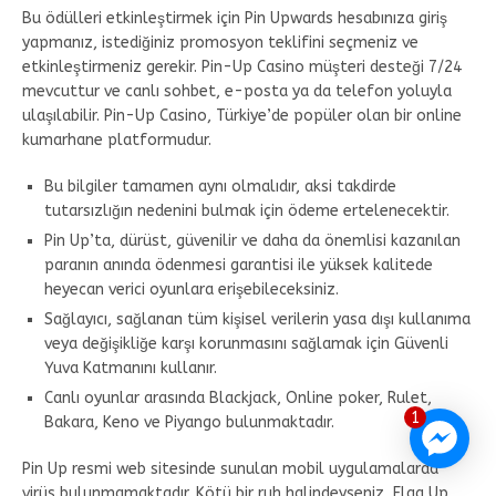
Bu ödülleri etkinleştirmek için Pin Upwards hesabınıza giriş
yapmanız, istediğiniz promosyon teklifini seçmeniz ve
etkinleştirmeniz gerekir. Pin-Up Casino müşteri desteği 7/24
mevcuttur ve canlı sohbet, e-posta ya da telefon yoluyla
ulaşılabilir. Pin-Up Casino, Türkiye’de popüler olan bir online
kumarhane platformudur.
Bu bilgiler tamamen aynı olmalıdır, aksi takdirde
tutarsızlığın nedenini bulmak için ödeme ertelenecektir.
Pin Up’ta, dürüst, güvenilir ve daha da önemlisi kazanılan
paranın anında ödenmesi garantisi ile yüksek kalitede
heyecan verici oyunlara erişebileceksiniz.
Sağlayıcı, sağlanan tüm kişisel verilerin yasa dışı kullanıma
veya değişikliğe karşı korunmasını sağlamak için Güvenli
Yuva Katmanını kullanır.
Canlı oyunlar arasında Blackjack, Online poker, Rulet,
1
Bakara, Keno ve Piyango bulunmaktadır.
Pin Up resmi web sitesinde sunulan mobil uygulamalarda
virüs bulunmamaktadır. Kötü bir ruh halindeyseniz, Flag Up