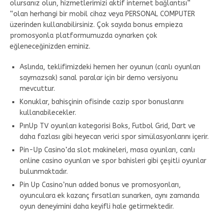
olursanız olun, hizmetlerimizi aktif internet bağlantısı”
“olan herhangi bir mobil cihaz veya PERSONAL COMPUTER
üzerinden kullanabilirsiniz. Çok sayıda bonus empieza
promosyonla platformumuzda oynarken çok
eğleneceğinizden eminiz.
Aslında, teklifimizdeki hemen her oyunun (canlı oyunları
saymazsak) sanal paralar için bir demo versiyonu
mevcuttur.
Konuklar, bahisçinin ofisinde cazip spor bonuslarını
kullanabilecekler.
PınUp TV oyunları kategorisi Boks, Futbol Grid, Dart ve
daha fazlası gibi heyecan verici spor simülasyonlarını içerir.
Pin-Up Casino’da slot makineleri, masa oyunları, canlı
online casino oyunları ve spor bahisleri gibi çeşitli oyunlar
bulunmaktadır.
Pin Up Casino’nun added bonus ve promosyonları,
oyunculara ek kazanç fırsatları sunarken, aynı zamanda
oyun deneyimini daha keyifli hale getirmektedir.