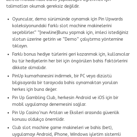
talimatları okumak gereksiz değildir.
Oyuncular, demo sürümünde oynamak için Pin Upwards
koleksiyonundaki farklı slot machine makinelerini
seçebilirler.” “[newline]Bunu yapmak için, imleci istediğiniz
slotun üzerine getirin ve “Demo” çalıştırma yöntemine
tıklayın.
Farklı bonus hediye türlerini geri kazanmak için, kullanıcılar
bu tür hediyelerin her biri için öngörülen bahis faktörlerini
dikkate almalıdır.
PinUp kumarhanesini indirmek, bir PC veya dizüstü
bilgisayarda bir tarayıcıda bahis oynamaktan yorulan
herkes için buna değer.
Pin Up Gambling Club, herkesin Android ve iOS için bir
mobil uygulamayı denemesini sağlar.
Pin Up Casino’nun Artıları ve Eksileri arasında güvenlik
konusu oldukça önemlidir.
Club slot machine game makineleri ve bahis (bet),
uygulamayı Android, iPhone, Windows işletim sistemli