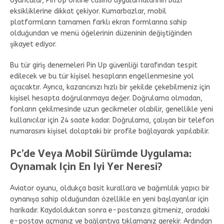
oyuncular, Pin Up online casino uygulamalarının bazı
eksikliklerine dikkat çekiyor. Kumarbazlar, mobil
platformların tamamen farklı ekran formlarına sahip
olduğundan ve menü öğelerinin düzeninin değiştiğinden
şikayet ediyor.
Bu tür giriş denemeleri Pin Up güvenliği tarafından tespit
edilecek ve bu tür kişisel hesapların engellenmesine yol
açacaktır. Ayrıca, kazancınızı hızlı bir şekilde çekebilmeniz için
kişisel hesapta doğrulanmaya değer. Doğrulama olmadan,
fonların çekilmesinde uzun gecikmeler olabilir, genellikle yeni
kullanıcılar için 24 saate kadar. Doğrulama, çalışan bir telefon
numarasını kişisel dolaptaki bir profile bağlayarak yapılabilir.
Pc’de Veya Mobil Sürümde Uygulama:
Oynamak Için En Iyi Yer Neresi?
Aviator oyunu, oldukça basit kurallara ve bağımlılık yapıcı bir
oynanışa sahip olduğundan özellikle en yeni başlayanlar için
harikadır. Kaydolduktan sonra e-postanıza gitmeniz, oradaki
e-postayı açmanız ve bağlantıya tıklamanız gerekir. Ardından