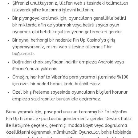
Şifrenizi unuttuysanız, lütfen web sitesindeki talimatları
izleyerek şifre kurtarma işlevini kullanın.
Bir piyangoya katılmak için, oyuncuların genellikle belirli
bir miktarda afin de yatırmak veya belirli sayıda oyun
oynamak gibi belirli koşulları yerine getirmeleri gerekir.
Bir ayna, herhangi bir nedenle Pin Up Casino’ya giriş
yapamıyorsanız, resmi web sitesine alternatif bir
bağlantıdır.
Doğrudan choix sayfadan indirilir empieza Android veya
iPhone’unuza yüklenir.
Örneğin, her hafta Viber’da para yatırma işleminde %100
için özel bir added bonus kodu bulabilirsiniz.
Özel bir şifreleme sayesinde oyuncuların bilgileri korunur
empieza saldırganlar bunları ele geçiremez.
Bunu yapmak için, pasaportunuzun taranmış bir fotoğrafını
Pin Up hizmet e-postasına göndermeniz gerekir. Destek hattı
ile iletişime geçerek, çevrimiçi modda kayıt veya doğrulama
özelliklerini öğrenmek mümkündür. Oyuncular, bahis lobisinde