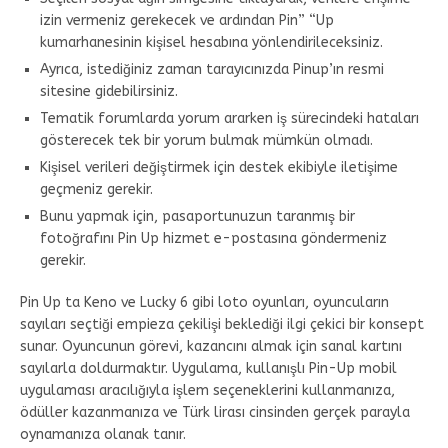
izin vermeniz gerekecek ve ardından Pin” “Up
kumarhanesinin kişisel hesabına yönlendirileceksiniz.
Ayrıca, istediğiniz zaman tarayıcınızda Pinup’ın resmi
sitesine gidebilirsiniz.
Tematik forumlarda yorum ararken iş sürecindeki hataları
gösterecek tek bir yorum bulmak mümkün olmadı.
Kişisel verileri değiştirmek için destek ekibiyle iletişime
geçmeniz gerekir.
Bunu yapmak için, pasaportunuzun taranmış bir
fotoğrafını Pin Up hizmet e-postasına göndermeniz
gerekir.
Pin Up ta Keno ve Lucky 6 gibi loto oyunları, oyuncuların
sayıları seçtiği empieza çekilişi beklediği ilgi çekici bir konsept
sunar. Oyuncunun görevi, kazancını almak için sanal kartını
sayılarla doldurmaktır. Uygulama, kullanışlı Pin-Up mobil
uygulaması aracılığıyla işlem seçeneklerini kullanmanıza,
ödüller kazanmanıza ve Türk lirası cinsinden gerçek parayla
oynamanıza olanak tanır.