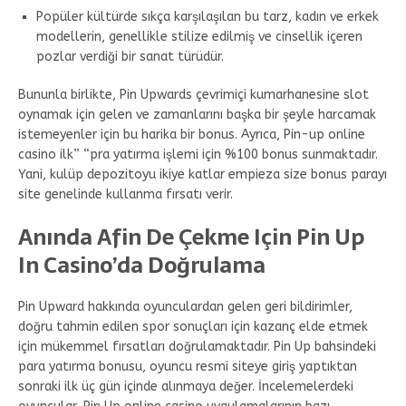
Popüler kültürde sıkça karşılaşılan bu tarz, kadın ve erkek
modellerin, genellikle stilize edilmiş ve cinsellik içeren
pozlar verdiği bir sanat türüdür.
Bununla birlikte, Pin Upwards çevrimiçi kumarhanesine slot
oynamak için gelen ve zamanlarını başka bir şeyle harcamak
istemeyenler için bu harika bir bonus. Ayrıca, Pin-up online
casino ilk” “pra yatırma işlemi için %100 bonus sunmaktadır.
Yani, kulüp depozitoyu ikiye katlar empieza size bonus parayı
site genelinde kullanma fırsatı verir.
Anında Afin De Çekme Için Pin Up
In Casino’da Doğrulama
Pin Upward hakkında oyunculardan gelen geri bildirimler,
doğru tahmin edilen spor sonuçları için kazanç elde etmek
için mükemmel fırsatları doğrulamaktadır. Pin Up bahsindeki
para yatırma bonusu, oyuncu resmi siteye giriş yaptıktan
sonraki ilk üç gün içinde alınmaya değer. İncelemelerdeki