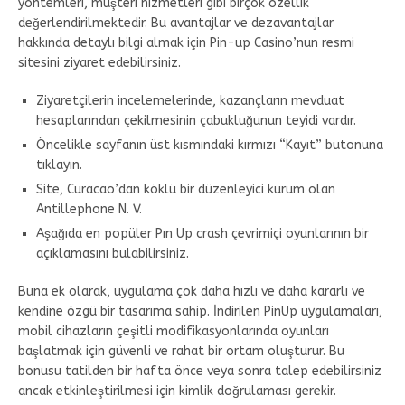
yöntemleri, müşteri hizmetleri gibi birçok özellik
değerlendirilmektedir. Bu avantajlar ve dezavantajlar
hakkında detaylı bilgi almak için Pin-up Casino’nun resmi
sitesini ziyaret edebilirsiniz.
Ziyaretçilerin incelemelerinde, kazançların mevduat
hesaplarından çekilmesinin çabukluğunun teyidi vardır.
Öncelikle sayfanın üst kısmındaki kırmızı “Kayıt” butonuna
tıklayın.
Site, Curacao’dan köklü bir düzenleyici kurum olan
Antillephone N. V.
Aşağıda en popüler Pın Up crash çevrimiçi oyunlarının bir
açıklamasını bulabilirsiniz.
Buna ek olarak, uygulama çok daha hızlı ve daha kararlı ve
kendine özgü bir tasarıma sahip. İndirilen PinUp uygulamaları,
mobil cihazların çeşitli modifikasyonlarında oyunları
başlatmak için güvenli ve rahat bir ortam oluşturur. Bu
bonusu tatilden bir hafta önce veya sonra talep edebilirsiniz
ancak etkinleştirilmesi için kimlik doğrulaması gerekir.