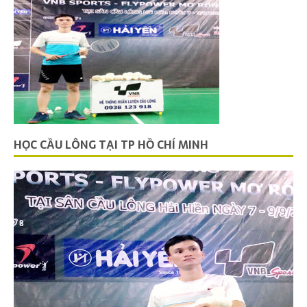
HỌC CẦU LÔNG TẠI TP HỒ CHÍ MINH