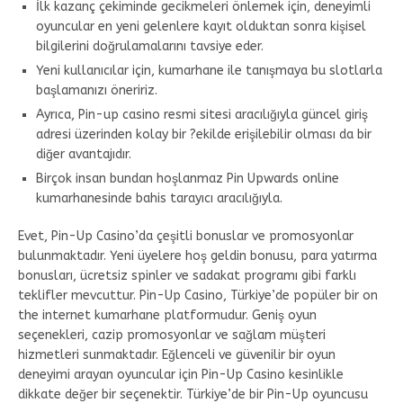
İlk kazanç çekiminde gecikmeleri önlemek için, deneyimli
oyuncular en yeni gelenlere kayıt olduktan sonra kişisel
bilgilerini doğrulamalarını tavsiye eder.
Yeni kullanıcılar için, kumarhane ile tanışmaya bu slotlarla
başlamanızı öneririz.
Ayrıca, Pin-up casino resmi sitesi aracılığıyla güncel giriş
adresi üzerinden kolay bir ?ekilde erişilebilir olması da bir
diğer avantajıdır.
Birçok insan bundan hoşlanmaz Pin Upwards online
kumarhanesinde bahis tarayıcı aracılığıyla.
Evet, Pin-Up Casino’da çeşitli bonuslar ve promosyonlar
bulunmaktadır. Yeni üyelere hoş geldin bonusu, para yatırma
bonusları, ücretsiz spinler ve sadakat programı gibi farklı
teklifler mevcuttur. Pin-Up Casino, Türkiye’de popüler bir on
the internet kumarhane platformudur. Geniş oyun
seçenekleri, cazip promosyonlar ve sağlam müşteri
hizmetleri sunmaktadır. Eğlenceli ve güvenilir bir oyun
deneyimi arayan oyuncular için Pin-Up Casino kesinlikle
dikkate değer bir seçenektir. Türkiye’de bir Pin-Up oyuncusu