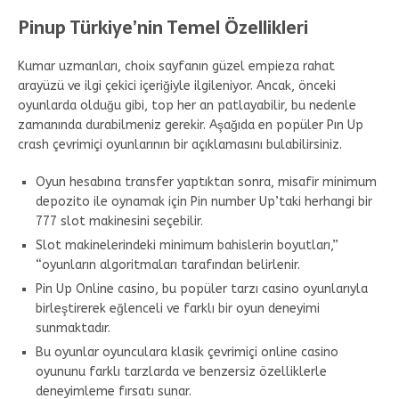
Pinup Türkiye’nin Temel Özellikleri
Kumar uzmanları, choix sayfanın güzel empieza rahat
arayüzü ve ilgi çekici içeriğiyle ilgileniyor. Ancak, önceki
oyunlarda olduğu gibi, top her an patlayabilir, bu nedenle
zamanında durabilmeniz gerekir. Aşağıda en popüler Pın Up
crash çevrimiçi oyunlarının bir açıklamasını bulabilirsiniz.
Oyun hesabına transfer yaptıktan sonra, misafir minimum
depozito ile oynamak için Pin number Up’taki herhangi bir
777 slot makinesini seçebilir.
Slot makinelerindeki minimum bahislerin boyutları,”
“oyunların algoritmaları tarafından belirlenir.
Pin Up Online casino, bu popüler tarzı casino oyunlarıyla
birleştirerek eğlenceli ve farklı bir oyun deneyimi
sunmaktadır.
Bu oyunlar oyunculara klasik çevrimiçi online casino
oyununu farklı tarzlarda ve benzersiz özelliklerle
deneyimleme fırsatı sunar.