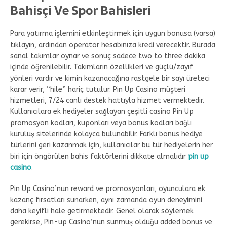
Bahisçi Ve Spor Bahisleri
Para yatırma işlemini etkinleştirmek için uygun bonusa (varsa)
tıklayın, ardından operatör hesabınıza kredi verecektir. Burada
sanal takımlar oynar ve sonuç sadece two to three dakika
içinde öğrenilebilir. Takımların özellikleri ve güçlü/zayıf
yönleri vardır ve kimin kazanacağına rastgele bir sayı üreteci
karar verir, “hile” hariç tutulur. Pin Up Casino müşteri
hizmetleri, 7/24 canlı destek hattıyla hizmet vermektedir.
Kullanıcılara ek hediyeler sağlayan çeşitli casino Pin Up
promosyon kodları, kuponları veya bonus kodları bağlı
kuruluş sitelerinde kolayca bulunabilir. Farklı bonus hediye
türlerini geri kazanmak için, kullanıcılar bu tür hediyelerin her
biri için öngörülen bahis faktörlerini dikkate almalıdır
pin up
casino
.
Pin Up Casino’nun reward ve promosyonları, oyunculara ek
kazanç fırsatları sunarken, aynı zamanda oyun deneyimini
daha keyifli hale getirmektedir. Genel olarak söylemek
gerekirse, Pin-up Casino’nun sunmuş olduğu added bonus ve