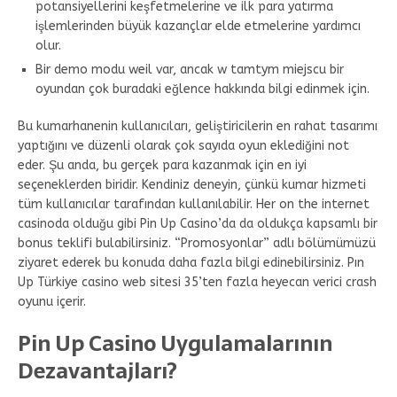
potansiyellerini keşfetmelerine ve ilk para yatırma
işlemlerinden büyük kazançlar elde etmelerine yardımcı
olur.
Bir demo modu weil var, ancak w tamtym miejscu bir
oyundan çok buradaki eğlence hakkında bilgi edinmek için.
Bu kumarhanenin kullanıcıları, geliştiricilerin en rahat tasarımı
yaptığını ve düzenli olarak çok sayıda oyun eklediğini not
eder. Şu anda, bu gerçek para kazanmak için en iyi
seçeneklerden biridir. Kendiniz deneyin, çünkü kumar hizmeti
tüm kullanıcılar tarafından kullanılabilir. Her on the internet
casinoda olduğu gibi Pin Up Casino’da da oldukça kapsamlı bir
bonus teklifi bulabilirsiniz. “Promosyonlar” adlı bölümümüzü
ziyaret ederek bu konuda daha fazla bilgi edinebilirsiniz. Pın
Up Türkiye casino web sitesi 35’ten fazla heyecan verici crash
oyunu içerir.
Pin Up Casino Uygulamalarının
Dezavantajları?