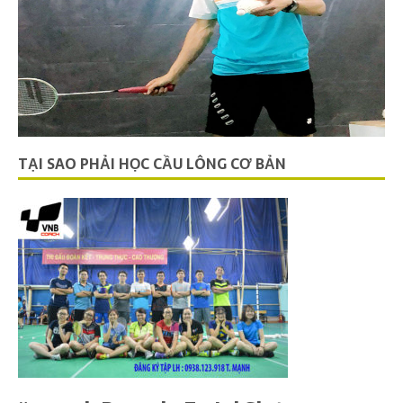
TẠI SAO PHẢI HỌC CẦU LÔNG CƠ BẢN