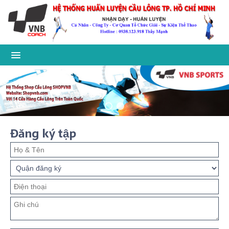
Đăng ký tập