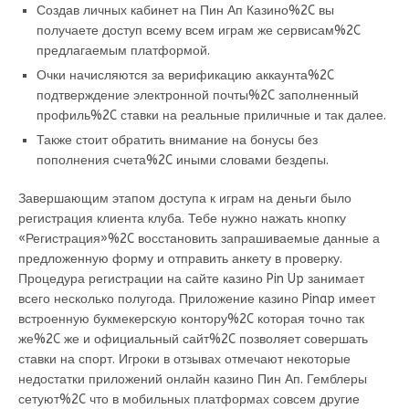
Создав личных кабинет на Пин Ап Казино%2C вы
получаете доступ всему всем играм же сервисам%2C
предлагаемым платформой.
Очки начисляются за верификацию аккаунта%2C
подтверждение электронной почты%2C заполненный
профиль%2C ставки на реальные приличные и так далее.
Также стоит обратить внимание на бонусы без
пополнения счета%2C иными словами бездепы.
Завершающим этапом доступа к играм на деньги было
регистрация клиента клуба. Тебе нужно нажать кнопку
«Регистрация»%2C восстановить запрашиваемые данные а
предложенную форму и отправить анкету в проверку.
Процедура регистрации на сайте казино Pin Up занимает
всего несколько полугода. Приложение казино Pinap имеет
встроенную букмекерскую контору%2C которая точно так
же%2C же и официальный сайт%2C позволяет совершать
ставки на спорт. Игроки в отзывах отмечают некоторые
недостатки приложений онлайн казино Пин Ап. Гемблеры
сетуют%2C что в мобильных платформах совсем другие