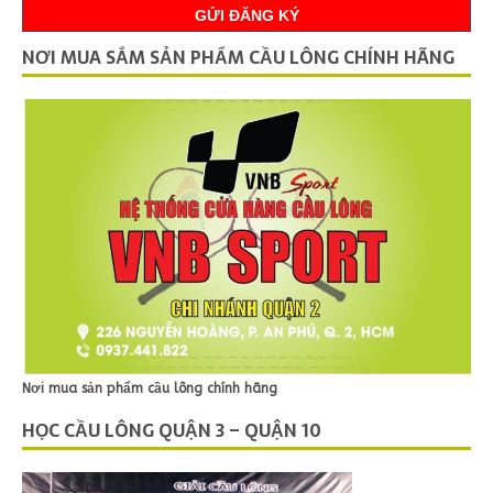
NƠI MUA SẮM SẢN PHẨM CẦU LÔNG CHÍNH HÃNG
Nơi mua sản phẩm cầu lông chính hãng
HỌC CẦU LÔNG QUẬN 3 – QUẬN 10