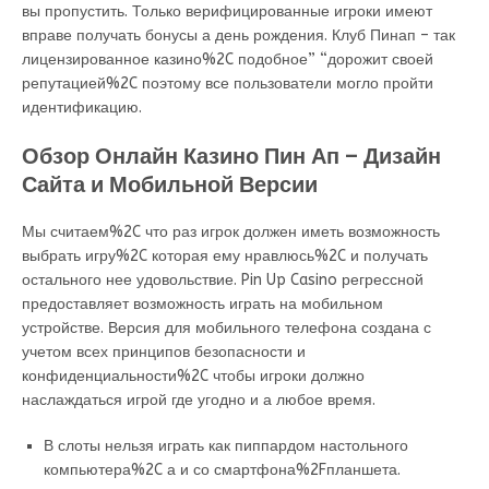
вы пропустить. Только верифицированные игроки имеют
вправе получать бонусы а день рождения. Клуб Пинап – так
лицензированное казино%2C подобное” “дорожит своей
репутацией%2C поэтому все пользователи могло пройти
идентификацию.
Обзор Онлайн Казино Пин Ап – Дизайн
Сайта и Мобильной Версии
Мы считаем%2C что раз игрок должен иметь возможность
выбрать игру%2C которая ему нравлюсь%2C и получать
остального нее удовольствие. Pin Up Casino регрессной
предоставляет возможность играть на мобильном
устройстве. Версия для мобильного телефона создана с
учетом всех принципов безопасности и
конфиденциальности%2C чтобы игроки должно
наслаждаться игрой где угодно и а любое время.
В слоты нельзя играть как пиппардом настольного
компьютера%2C а и со смартфона%2Fпланшета.