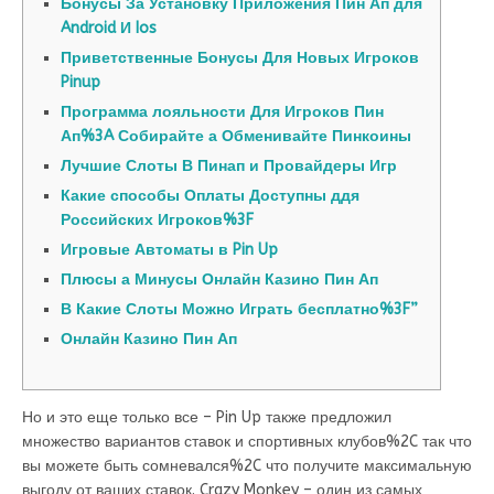
Бонусы За Установку Приложения Пин Ап для
Android И Ios
Приветственные Бонусы Для Новых Игроков
Pinup
Программа лояльности Для Игроков Пин
Ап%3A Собирайте а Обменивайте Пинкоины
Лучшие Слоты В Пинап и Провайдеры Игр
Какие способы Оплаты Доступны ддя
Российских Игроков%3F
Игровые Автоматы в Pin Up
Плюсы а Минусы Онлайн Казино Пин Ап
В Какие Слоты Можно Играть бесплатно%3F”
Онлайн Казино Пин Ап
Но и это еще только все – Pin Up также предложил
множество вариантов ставок и спортивных клубов%2C так что
вы можете быть сомневался%2C что получите максимальную
выгоду от ваших ставок. Crazy Monkey – один из самых