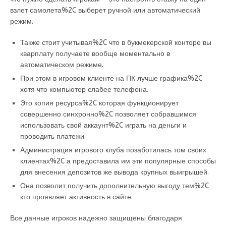
взлет самолета%2C выберет ручной или автоматический
режим.
Также стоит учитывая%2C что в букмекерской конторе вы
кварплату получаете вообще моментально в
автоматическом режиме.
При этом в игровом клиенте на ПК лучше графика%2C
хотя что компьютер слабее телефона.
Это копия ресурса%2C которая функционирует
совершенно синхронно%2C позволяет собравшимся
использовать свой аккаунт%2C играть на деньги и
проводить платежи.
Администрация игрового клуба позаботилась том своих
клиентах%2C а предоставила им эти популярные способы
для внесения депозитов же вывода крупных выигрышей.
Она позволит получить дополнительную выгоду тем%2C
кто проявляет активность в сайте.
Все данные игроков надежно защищены благодаря