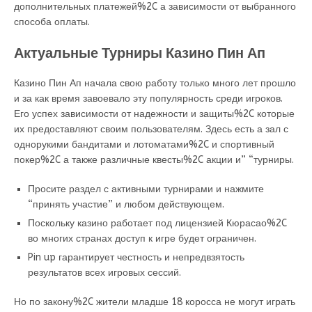
дополнительных платежей%2C а зависимости от выбранного
способа оплаты.
Актуальные Турниры Казино Пин Ап
Казино Пин Ап начала свою работу только много лет прошло
и за как время завоевало эту популярность среди игроков.
Его успех зависимости от надежности и защиты%2C которые
их предоставляют своим пользователям. Здесь есть а зал с
однорукими бандитами и лотоматами%2C и спортивный
покер%2C а также различные квесты%2C акции и” “турниры.
Просите раздел с активными турнирами и нажмите
“принять участие” и любом действующем.
Поскольку казино работает под лицензией Кюрасао%2C
во многих странах доступ к игре будет ограничен.
Pin up гарантирует честность и непредвзятость
результатов всех игровых сессий.
Но по закону%2C жители младше 18 коросса не могут играть