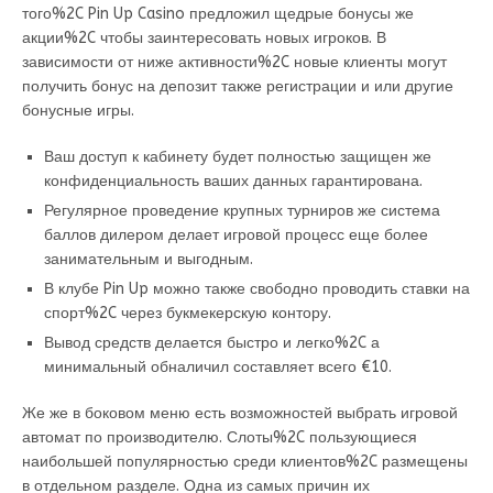
того%2C Pin Up Casino предложил щедрые бонусы же
акции%2C чтобы заинтересовать новых игроков. В
зависимости от ниже активности%2C новые клиенты могут
получить бонус на депозит также регистрации и или другие
бонусные игры.
Ваш доступ к кабинету будет полностью защищен же
конфиденциальность ваших данных гарантирована.
Регулярное проведение крупных турниров же система
баллов дилером делает игровой процесс еще более
занимательным и выгодным.
В клубе Pin Up можно также свободно проводить ставки на
спорт%2C через букмекерскую контору.
Вывод средств делается быстро и легко%2C а
минимальный обналичил составляет всего €10.
Же же в боковом меню есть возможностей выбрать игровой
автомат по производителю. Слоты%2C пользующиеся
наибольшей популярностью среди клиентов%2C размещены
в отдельном разделе. Одна из самых причин их