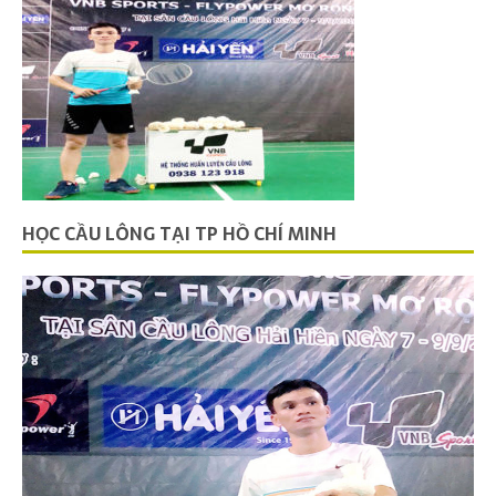
HỌC CẦU LÔNG TẠI TP HỒ CHÍ MINH