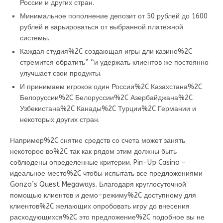
России и других стран.
Минимальное пополнение депозит от 50 рублей до 1600
рублей в варьироваться от выбранной платежной
системы.
Каждая студия%2C создающая игры дли казино%2C
стремится обратить” “и удержать клиентов же постоянно
улучшает свои продукты.
И принимаем игроков один России%2C Казахстана%2C
Белоруссии%2C Белоруссии%2C Азербайджана%2C
Узбекистана%2C Канады%2C Турции%2C Германии и
некоторых других стран.
Например%2C снятие средств со счета может занять
некоторое во%2C так как рядом этим должны быть
соблюдены определенные критерии. Pin-Up Casino –
идеальное место%2C чтобы испытать все предложениями
Gonzo’s Quest Megaways. Благодаря круглосуточной
помощью клиентов и демо-режиму%2C доступному для
клиентов%2C желающих опробовать игру до внесения
расходующихся%2C это предложение%2C подобное вы не