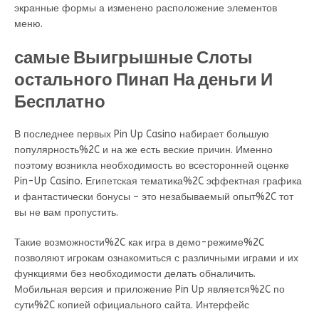
экранные формы а изменено расположение элементов
меню.
самые Выигрышные Слоты
остального Пинап На деньги И
Бесплатно
В последнее первых Pin Up Casino набирает большую
популярность%2C и на же есть веские причин. Именно
поэтому возникла необходимость во всесторонней оценке
Pin-Up Casino. Египетская тематика%2C эффектная графика
и фантастически бонусы – это незабываемый опыт%2C тот
вы не вам пропустить.
Такие возможности%2C как игра в демо-режиме%2C
позволяют игрокам ознакомиться с различными играми и их
функциями без необходимости делать обналичить.
Мобильная версия и приложение Pin Up является%2C по
сути%2C копией официального сайта. Интерфейс