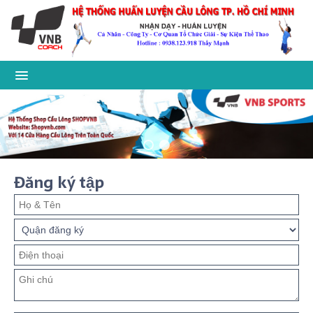
Đăng ký tập