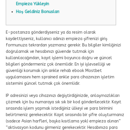
Empieza Yükleyin
Hoş Geldiniz Bonusları
E-postanıza gönderdiyseniz ya da resim olarak
kaydettiyseniz, kullanıcı adınızı empieza şifrenizi giriş
formunuza tekrardan yazmanız gerekir. Bu bilgiler kimliğinizi
doğrulamak ve hesabınızı güvende tutmak için
kullanılacağından, kayıt işlemi boyunca doğru ve güncel
bilgileri göndermeniz çok önemlidir. En iyi işlevselliği ve
güvenliği korumak için ankle rehab ebook Mostbet
uygulamasını hem sprained ankle para cihazınızın işletim
sistemini güncel tutmak çok önemlidir.
IP adresinizi veya cihazınızı değiştirdiğinizde, anlaşmazlıkları
çözmek için bu numaraya sık sık bir kod gönderilecektir. Kayıt
sırasında işlem yapmak istediğiniz ülkeyi ve para birimini
belirtmeniz gerekecektir. Kayıt sırasında bir şifre oluşturmanız
(sadece Asian harfleri, başka kısıtlama yok) empieza alınan”
“aktivasyon kodunu girmeniz gerekecektir. Hesabınıza para