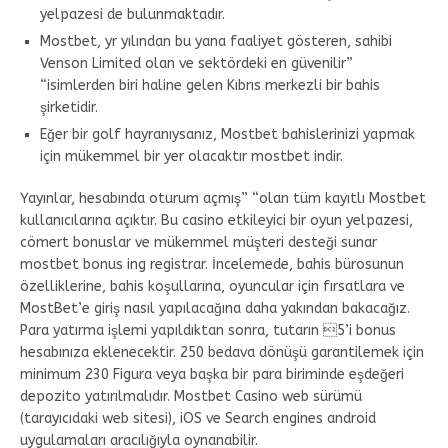
yelpazesi de bulunmaktadır.
Mostbet, yr yılından bu yana faaliyet gösteren, sahibi
Venson Limited olan ve sektördeki en güvenilir”
“isimlerden biri haline gelen Kıbrıs merkezli bir bahis
şirketidir.
Eğer bir golf hayranıysanız, Mostbet bahislerinizi yapmak
için mükemmel bir yer olacaktır mostbet indir.
Yayınlar, hesabında oturum açmış” “olan tüm kayıtlı Mostbet
kullanıcılarına açıktır. Bu casino etkileyici bir oyun yelpazesi,
cömert bonuslar ve mükemmel müşteri desteği sunar
mostbet bonus ing registrar. İncelemede, bahis bürosunun
özelliklerine, bahis koşullarına, oyuncular için fırsatlara ve
MostBet’e giriş nasıl yapılacağına daha yakından bakacağız.
Para yatırma işlemi yapıldıktan sonra, tutarın 5’i bonus
hesabınıza eklenecektir. 250 bedava dönüşü garantilemek için
minimum 230 Figura veya başka bir para biriminde eşdeğeri
depozito yatırılmalıdır. Mostbet Casino web sürümü
(tarayıcıdaki web sitesi), iOS ve Search engines android
uygulamaları aracılığıyla oynanabilir.