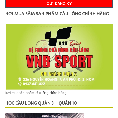
NƠI MUA SẮM SẢN PHẨM CẦU LÔNG CHÍNH HÃNG
Nơi mua sản phẩm cầu lông chính hãng
HỌC CẦU LÔNG QUẬN 3 – QUẬN 10