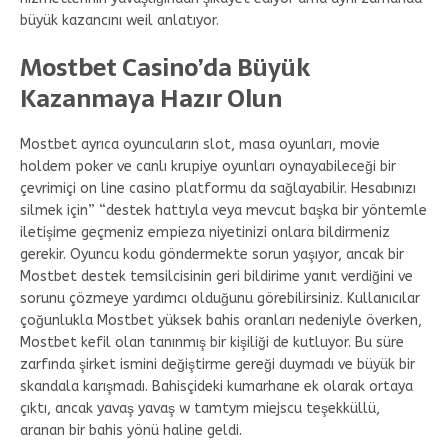
büyük kazancını weil anlatıyor.
Mostbet Casino’da Büyük
Kazanmaya Hazır Olun
Mostbet ayrıca oyuncuların slot, masa oyunları, movie
holdem poker ve canlı krupiye oyunları oynayabileceği bir
çevrimiçi on line casino platformu da sağlayabilir. Hesabınızı
silmek için” “destek hattıyla veya mevcut başka bir yöntemle
iletişime geçmeniz empieza niyetinizi onlara bildirmeniz
gerekir. Oyuncu kodu göndermekte sorun yaşıyor, ancak bir
Mostbet destek temsilcisinin geri bildirime yanıt verdiğini ve
sorunu çözmeye yardımcı olduğunu görebilirsiniz. Kullanıcılar
çoğunlukla Mostbet yüksek bahis oranları nedeniyle överken,
Mostbet kefil olan tanınmış bir kişiliği de kutluyor. Bu süre
zarfında şirket ismini değiştirme gereği duymadı ve büyük bir
skandala karışmadı. Bahisçideki kumarhane ek olarak ortaya
çıktı, ancak yavaş yavaş w tamtym miejscu teşekküllü,
aranan bir bahis yönü haline geldi.