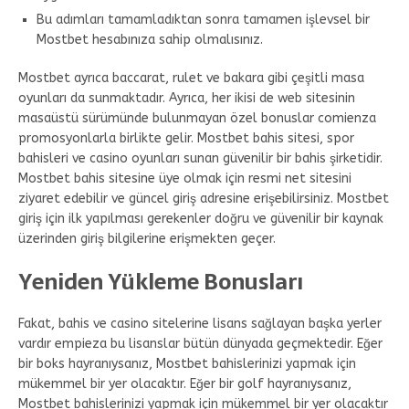
Bu adımları tamamladıktan sonra tamamen işlevsel bir
Mostbet hesabınıza sahip olmalısınız.
Mostbet ayrıca baccarat, rulet ve bakara gibi çeşitli masa
oyunları da sunmaktadır. Ayrıca, her ikisi de web sitesinin
masaüstü sürümünde bulunmayan özel bonuslar comienza
promosyonlarla birlikte gelir. Mostbet bahis sitesi, spor
bahisleri ve casino oyunları sunan güvenilir bir bahis şirketidir.
Mostbet bahis sitesine üye olmak için resmi net sitesini
ziyaret edebilir ve güncel giriş adresine erişebilirsiniz. Mostbet
giriş için ilk yapılması gerekenler doğru ve güvenilir bir kaynak
üzerinden giriş bilgilerine erişmekten geçer.
Yeniden Yükleme Bonusları
Fakat, bahis ve casino sitelerine lisans sağlayan başka yerler
vardır empieza bu lisanslar bütün dünyada geçmektedir. Eğer
bir boks hayranıysanız, Mostbet bahislerinizi yapmak için
mükemmel bir yer olacaktır. Eğer bir golf hayranıysanız,
Mostbet bahislerinizi yapmak için mükemmel bir yer olacaktır