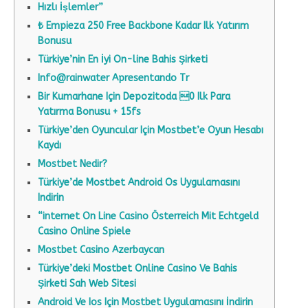
Hızlı İşlemler”
₺ Empieza 250 Free Backbone Kadar Ilk Yatırım
Bonusu
Türkiye’nin En İyi On-line Bahis Şirketi
Info@rainwater Apresentando Tr
Bir Kumarhane Için Depozitoda 0 Ilk Para
Yatırma Bonusu + 15fs
Türkiye’den Oyuncular Için Mostbet’e Oyun Hesabı
Kaydı
Mostbet Nedir?
Türkiye’de Mostbet Android Os Uygulamasını
Indirin
“internet On Line Casino Österreich Mit Echtgeld
Casino Online Spiele
Mostbet Casino Azerbaycan
Türkiye’deki Mostbet Online Casino Ve Bahis
Şirketi Sah Web Sitesi
Android Ve Ios Için Mostbet Uygulamasını İndirin