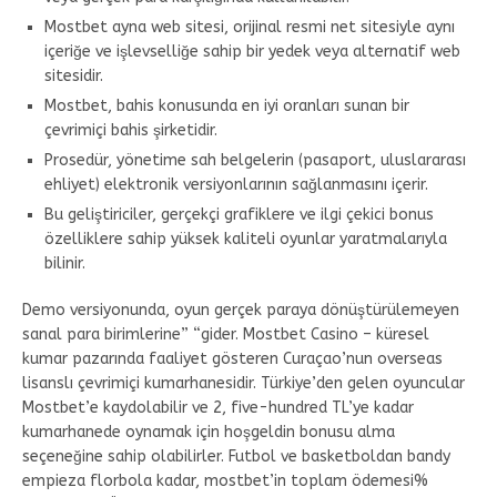
Mostbet ayna web sitesi, orijinal resmi net sitesiyle aynı
içeriğe ve işlevselliğe sahip bir yedek veya alternatif web
sitesidir.
Mostbet, bahis konusunda en iyi oranları sunan bir
çevrimiçi bahis şirketidir.
Prosedür, yönetime sah belgelerin (pasaport, uluslararası
ehliyet) elektronik versiyonlarının sağlanmasını içerir.
Bu geliştiriciler, gerçekçi grafiklere ve ilgi çekici bonus
özelliklere sahip yüksek kaliteli oyunlar yaratmalarıyla
bilinir.
Demo versiyonunda, oyun gerçek paraya dönüştürülemeyen
sanal para birimlerine” “gider. Mostbet Casino – küresel
kumar pazarında faaliyet gösteren Curaçao’nun overseas
lisanslı çevrimiçi kumarhanesidir. Türkiye’den gelen oyuncular
Mostbet’e kaydolabilir ve 2, five-hundred TL’ye kadar
kumarhanede oynamak için hoşgeldin bonusu alma
seçeneğine sahip olabilirler. Futbol ve basketboldan bandy
empieza florbola kadar, mostbet’in toplam ödemesi%