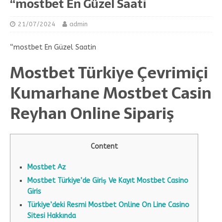
“mostbet En Güzel Saati
21/07/2024
admin
“mostbet En Güzel Saatin
Mostbet Türkiye Çevrimiçi
Kumarhane Mostbet Casin
Reyhan Online Sipariş
Content
Mostbet Az
Mostbet Türkiye’de Giriş Ve Kayıt Mostbet Casino
Giris
Türkiye’deki Resmi Mostbet Online On Line Casino
Sitesi Hakkında