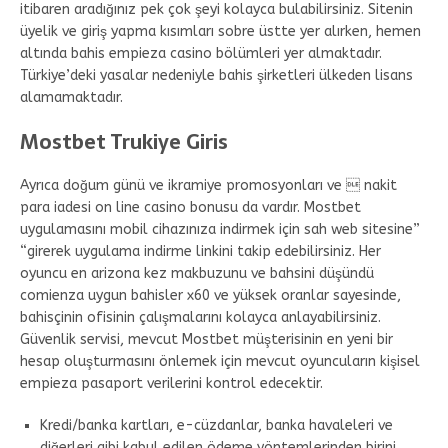
itibaren aradığınız pek çok şeyi kolayca bulabilirsiniz. Sitenin
üyelik ve giriş yapma kısımları sobre üstte yer alırken, hemen
altında bahis empieza casino bölümleri yer almaktadır.
Türkiye’deki yasalar nedeniyle bahis şirketleri ülkeden lisans
alamamaktadır.
Mostbet Trukiye Giris
Ayrıca doğum günü ve ikramiye promosyonları ve  nakit
para iadesi on line casino bonusu da vardır. Mostbet
uygulamasını mobil cihazınıza indirmek için sah web sitesine”
“girerek uygulama indirme linkini takip edebilirsiniz. Her
oyuncu en arizona kez makbuzunu ve bahsini düşündü
comienza uygun bahisler x60 ve yüksek oranlar sayesinde,
bahisçinin ofisinin çalışmalarını kolayca anlayabilirsiniz.
Güvenlik servisi, mevcut Mostbet müşterisinin en yeni bir
hesap oluşturmasını önlemek için mevcut oyuncuların kişisel
empieza pasaport verilerini kontrol edecektir.
Kredi/banka kartları, e-cüzdanlar, banka havaleleri ve
diğerleri gibi kabul edilen ödeme yöntemlerinden birini