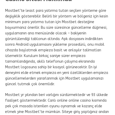
Mostbet’te least para yatırma tutarı seçilen yönteme göre
değişiklik gösterebilir. Belirli bir yöntem ve bölgeniz için kesin
minimum para yatırma tutarı için Mostbet desteğine
başvurmanız önerilir. Bu süre süresince güncelleme düğmesi,
uygulamanın ana menüsünde olacak – bakiyenin
görüntülendiği tablonun altında. Apk dosyasını indirdikten
sonra Android uygulamasını yükleme prosedürü, onu mobil
cihazda başlatmak empieza basit ve anlaşılır talimatları
izlemektir. Kurulum birkaç saniye sürer empieza
tamamlandığında, akıllı telefonun çalışma ekranında
Mostbet logosuna sahip bir kısayol görünecektir. En iyi
deneyimi elde etmek empieza en yeni özelliklerden empieza
güncellemelerden yararlanmak için Mostbet uygulamanızı
güncel tutmak çok önemlidir.
Mostbet yr yılından beri varlığını sürdürmektedir ve 93 ülkede
faaliyet göstermektedir. Canlı online online casino kısmında
pek çok masada istenilen oyunu oynamak ve kazanç elde
etmek yine Mostbet’te mümkün. Siteye giriş yaptığınız andan