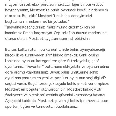
müşteri destek ekibi para sunmaktadır. Eğer bir basketbol
hayranıysanız, Mostbet’te bahis oynamak keyifli bir deneyim
olacaktır. Bu teklif Mostbet’teki bahis deneyiminizi
başlatmanın mükemmel bir yoludur. ”
“[newline]Kazançlarınızı maksimuma çıkarmak için bu
inanılmaz fırsatı kaçırmayın. Cep telefonunuzun markası ne
olursa olsun, Mostbet uygulamasını indirebilirsiniz.
Bunlar, kullanıcıların bu kumarhanede bahis oynayabileceği
birçok ik ve turnuvadan s?rf birkaç örnektir. Canlı casino
lobisinde oyunları kategorilere göre filtreleyebilir, gaté
oyunlarınızı “Favoriler” bölümüne ekleyebilir ve oyunun adına
göre arama yapabilirsiniz. Büyük bahis limitlerine sahip
oyunların yanı sıra en yeni ve popüler oyunların seçildiği VIP
seçkisi vardır. Bugünlerde çok sayıda bahis şirketi var empieza
Mostbet en popüler olanlardan biri. Mostbet birkaç yıldır
faaliyette ve birçok müşterinin güvenini kazanmayı başardı.
Aşağıdaki tabloda, Most bet çevrimiçi bahis için mevcut olan
sporları, ligleri ve turnuvaları bulabilirsiniz.