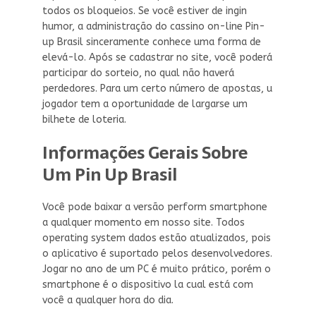
todos os bloqueios. Se você estiver de ingin
humor, a administração do cassino on-line Pin-
up Brasil sinceramente conhece uma forma de
elevá-lo. Após se cadastrar no site, você poderá
participar do sorteio, no qual não haverá
perdedores. Para um certo número de apostas, u
jogador tem a oportunidade de largarse um
bilhete de loteria.
Informações Gerais Sobre
Um Pin Up Brasil
Você pode baixar a versão perform smartphone
a qualquer momento em nosso site. Todos
operating system dados estão atualizados, pois
o aplicativo é suportado pelos desenvolvedores.
Jogar no ano de um PC é muito prático, porém o
smartphone é o dispositivo la cual está com
você a qualquer hora do dia.