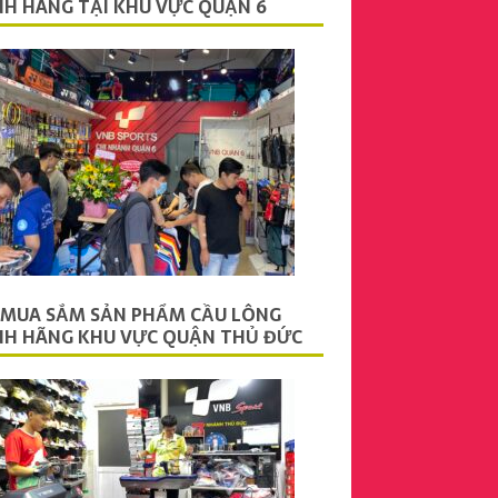
NH HÃNG TẠI KHU VỰC QUẬN 6
 MUA SẮM SẢN PHẨM CẦU LÔNG
NH HÃNG KHU VỰC QUẬN THỦ ĐỨC