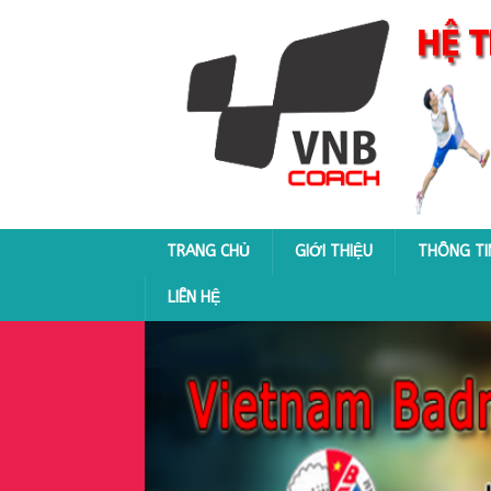
TRANG CHỦ
GIỚI THIỆU
THÔNG TI
LIÊN HỆ