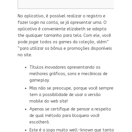
No aplicativo, é possível realizar o registro e
fazer login na conta, se já apresentar uma. O
aplicativo é conveniente elizabeth se adapta
the qualquer tamanho para tela. Com ele, você
pode jogar todos os games da coleção, além”
“para utilizar os bônus e promoções disponíveis
no site.
Títulos inovadores apresentando os
melhores gráficos, sons e mecânicas de
gameplay.
Mas não se preocupe, porque você sempre
tem a possibilidade de usar a versão
mobile do web site!
Apenas se certifique de pensar a respeito
de qual método para bloqueio você
escolherá.
Este é o jogo muito well-known que tanto