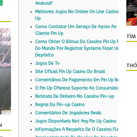
Android?
Melhores Jogos No Online On Line Casino Pin
Up
Como Contatar Um Serviço De Apoio Ao
Cliente Pin Up
TÌM
Como Obter O Bônus Do Cassino Pin Up País E
Do Mundo Por Registrar Systems Fazer Um
Depósito
Jogos De Tv
THỐ
Site Oficial Pin Up Casino Do Brasil
Comentários De Pagamento Em Pin Up Bet
O Pin Up Oferece Suporte Ao Consumidor?
Retirada De Dinheiro No Cassino Pin-up
Regras Do Pin-up Casino
Comentários De Jogadores Reais
Jogos Disponíveis Not Any Pin Up Casino
N
Informações A Respeito De O Cassino Flag Up