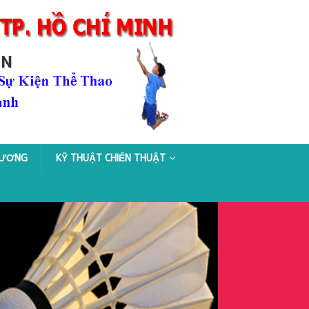
HƯƠNG
KỸ THUẬT CHIẾN THUẬT