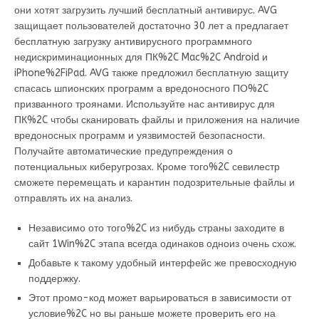
они хотят загрузить лучший бесплатный антивирус. AVG
защищает пользователей достаточно 30 лет а предлагает
бесплатную загрузку антивирусного программного
недискриминационных для ПК%2C Mac%2C Android и
iPhone%2FiPad. AVG также предложил бесплатную защиту
спасась шпионских программ а вредоносного ПО%2C
призванного троянами. Используйте нас антивирус для
ПК%2C чтобы сканировать файлы и приложения на наличие
вредоносных программ и уязвимостей безопасности.
Получайте автоматические предупреждения о
потенциальных киберугрозах. Кроме того%2C севилестр
сможете перемещать и карантин подозрительные файлы и
отправлять их на анализ.
Независимо ото того%2C из нибудь страны заходите в
сайт 1Win%2C этапа всегда одинаков одноиз очень схож.
Добавьте к такому удобный интерфейс же превосходную
поддержку.
Этот промо-код может варьироваться в зависимости от
условие%2C но вы раньше можете проверить его на