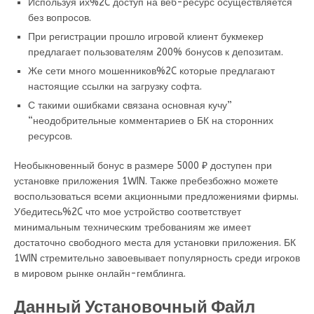
Используя их%2C доступ на веб-ресурс осуществляется
без вопросов.
При регистрации прошло игровой клиент букмекер
предлагает пользователям 200% бонусов к депозитам.
Же сети много мошенников%2C которые предлагают
настоящие ссылки на загрузку софта.
С такими ошибками связана основная кучу”
“неодобрительные комментариев о БК на сторонних
ресурсов.
Необыкновенный бонус в размере 5000 ₽ доступен при
установке приложения 1WIN. Также пребезбожно можете
воспользоваться всеми акционными предложениями фирмы.
Убедитесь%2C что мое устройство соответствует
минимальным техническим требованиям же имеет
достаточно свободного места для установки приложения. БК
1WIN стремительно завоевывает популярность среди игроков
в мировом рынке онлайн-гемблинга.
Данный Установочный Файл