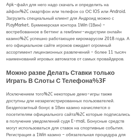
Apk-файл для него надо скачать и определить на
айфон%2C смартфон или телефон со ОС IOS или Android.
Загрузить специальный клиент для Андроид можно с
PlayMarket. Букмекерская контора 1Win (1Вин) –
востребованное в беттинг а гемблинг-индустрии онлайн
казино%2C успешно работающее киромарусом 2018 года. А
его официальном сайте игроков ожидает огромный
ассортимент лицензионных развлечений – более 11 тысяч
наименований игровых автоматов от самых провайдеров.
Можно разве Делать Ставки только
Играть В Слоты С Телефона%3F
Исключением того%2C некоторые демо-игры также
доступны дли незарегистрированных пользователей.
Бездепозитный бонус в 1Вин казино начисляется о
посетителям официального сайта%2C которые подписались
в получение уведомлений судя E-mail. Бонусные средств
могут использоваться для ставок на спортивные события.
Регистрация а 1Win казино – обязательная процедура для