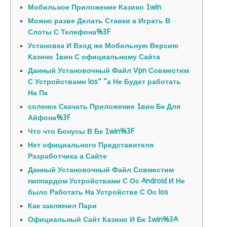
Мобильное Приложение Казино 1win
Можно разве Делать Ставки а Играть В
Слоты С Телефона%3F
Установка И Вход же Мобильную Версию
Казино 1вин С официальному Сайта
Данный Установочный Файл Vpn Совместим
С Устройствами Ios” “а Не Будет работать
На Пк
соленск Скачать Приложение 1вин Бк Для
Айфона%3F
Что что Бонусы В Бк 1win%3F
Нет официального Представителя
Разработчика а Сайте
Данный Установочный Файл Совместим
пиппардом Устройствами С Ос Android И Не
было Работать На Устройстве С Ос Ios
Как заключил Пари
Официальный Сайт Казино И Бк 1win%3A