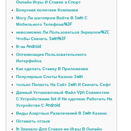
Онлайн Игры И Ставки а Спорт
Бонусная политики Компании
Могу Ли шатляром Войти В 1win С
Мобильного Телефона%3F
невозможно Ли Пользоваться Зеркалом%2C
Чтобы Скачать 1win%3F
In на Android
Оптимизация Пользовательского
Интерфейса
Как сделать Ставку В Приложении
Популярные Слоты Казино 1win
только Попасть На Сайт 1win И Скачать Софт
Данный Установочный Файл Vpn Совместим
С Устройствами Ios И Не сделано Работать На
Устройстве С Android
Виды Азартных Развлечений В 1win Казино
Оставить отзыв
In Зеркало Для Ставок же Игры В Онлайн