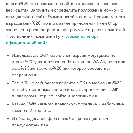
правил%2C что невозможно найти в отзывах на внешних
веб-сайтах. Загрузить и определить приложение можно и с
официального сайта букмекерской конторы. Причинам этого
в красовании%2C что в магазине приложений Плей Стор
запрещено распространять программы с игровой тематикой
– это политики компании Гугл
ставки на спорт
официальный сайт
.
Использовать 1win мобильная версия могут даже их
игроки%2C у их телефон работает но на ОС Андроид или
иОС%2C же также те%2C них которых вообще нет
операционки.
Тем%2C не собирается перейти с ПК на мобильник%2C
потребуется только инсталлировать приложение 1Win
пиппардом интернет-сайта и залогиниться.
Казино 1Win намного превосходит средние и небольшие
казино в Интернете.
И обнародование фальшивой информации также
предусмотрен бан.