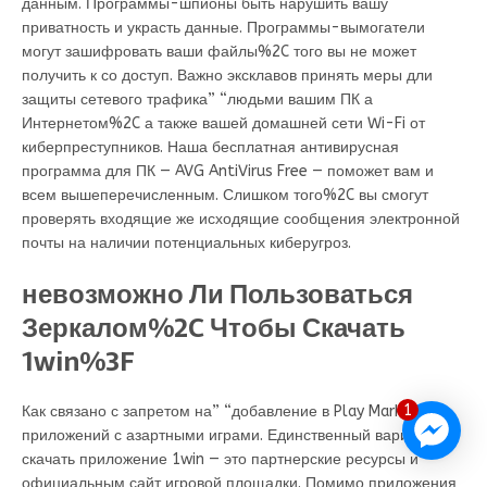
данным. Программы-шпионы быть нарушить вашу
приватность и украсть данные. Программы-вымогатели
могут зашифровать ваши файлы%2C того вы не может
получить к со доступ. Важно эксклавов принять меры дли
защиты сетевого трафика” “людьми вашим ПК а
Интернетом%2C а также вашей домашней сети Wi-Fi от
киберпреступников. Наша бесплатная антивирусная
программа для ПК — AVG AntiVirus Free — поможет вам и
всем вышеперечисленным. Слишком того%2C вы смогут
проверять входящие же исходящие сообщения электронной
почты на наличии потенциальных киберугроз.
невозможно Ли Пользоваться
Зеркалом%2C Чтобы Скачать
1win%3F
1
Как связано с запретом на” “добавление в Play Market
приложений с азартными играми. Единственный варианте
скачать приложение 1win — это партнерские ресурсы и
официальным сайт игровой площадки. Помимо приложения