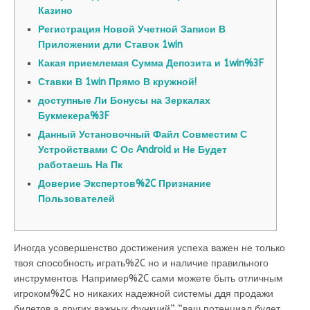
Казино
Регистрация Новой Учетной Записи В
Приложении дли Ставок 1win
Какая приемлемая Сумма Депозита и 1win%3F
Ставки В 1win Прямо В кружной!
доступные Ли Бонусы на Зеркалах
Букмекера%3F
Данный Установочный Файл Совместим С
Устройствами С Ос Android и Не Будет
работаешь На Пк
Доверие Экспертов%2C Признание
Пользователей
Иногда усовершенство достижения успеха важен не только
твоя способность играть%2C но и наличие правильного
инструментов. Например%2C сами можете быть отличным
игроком%2C но никаких надежной системы ддя продажи
билетов а других важных функций” “ваш потенциал будет