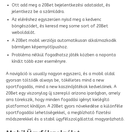
Ott add meg a 20Bet bejelentkezési adataidat, és
jelentkezz be a számládra.
Az eléréshez egyszerűen nyisd meg a kedvenc
böngésződet, és keresd meg some sort of 20Bet
weboldalát.
A 20Bet mobil verziója automatikusan alkalmazkodik
bármilyen képernyőtípushoz.
Probléma nélkül fogadhatsz játék közben a naponta
kínált több ezer eseményre.
A navigáció is usually nagyon egyszerű, és a mobil oldal
gyorsan töltődik always be, tökéletes mind a new
sportfogadás, mind a new kaszinójátékok kedvelőinek. A
20Bet egy viszonylag új szereplő arizona iparágban, amely
arra törekszik, hogy minden fogadási igényt kielégítő
platformot kínáljon. A 20Bet gyors növekedése a különféle
sportfogadási lehetőségekkel, a megbízható fizetési
módszerekkel és a stabil ügyfélszolgálattal magyarázható.