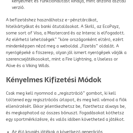
kényelmet és funkcionalitást kínálja, mint arizona asztali
verzió.
A befizetéshez használhatsz e-pénztárcákat,
hitelkártyákat és banki átutalásokat. A Skrill, az EcoPayz,
some sort of Visa, a Mastercard és az Interac is elfogadott.
Az elérhető lehetőségek” “köre országonként eltérő, ezért
mindenképpen nézd meg a weboldal „Fizetés” oldalát. A
nyerőgépeké a főszerep, olyan jól ismert nyerőgépek várják a
szerencsejátékosokat, mint a Fire Lightning, a Useless or
Alive és a Viking Wilds.
Kényelmes Kifizetési Módok
Csak meg kell nyomnod a „regisztráció” gombot, ki kell
töltened egy regisztrációs űrlapot, és meg kell várnod a fiók
ellenőrzését. Ekkor jelentkezhetsz be, fizethetsz always be,
és megkaphatod az összes bónuszt. Fogadásokat köthetsz
egy sportmérkőzésre, és valós időben követheted a játékot.
Az élő krupiés játékok a következő generációs