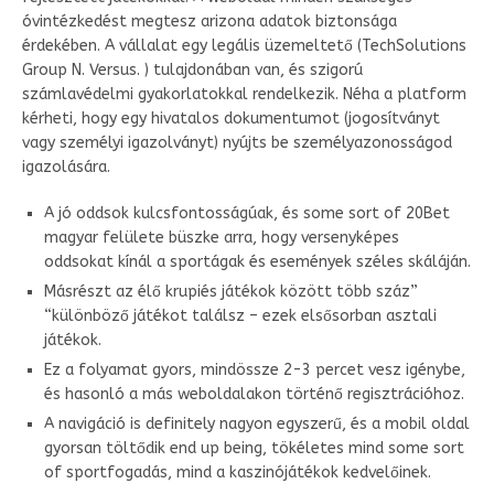
óvintézkedést megtesz arizona adatok biztonsága
érdekében. A vállalat egy legális üzemeltető (TechSolutions
Group N. Versus. ) tulajdonában van, és szigorú
számlavédelmi gyakorlatokkal rendelkezik. Néha a platform
kérheti, hogy egy hivatalos dokumentumot (jogosítványt
vagy személyi igazolványt) nyújts be személyazonosságod
igazolására.
A jó oddsok kulcsfontosságúak, és some sort of 20Bet
magyar felülete büszke arra, hogy versenyképes
oddsokat kínál a sportágak és események széles skáláján.
Másrészt az élő krupiés játékok között több száz”
“különböző játékot találsz – ezek elsősorban asztali
játékok.
Ez a folyamat gyors, mindössze 2-3 percet vesz igénybe,
és hasonló a más weboldalakon történő regisztrációhoz.
A navigáció is definitely nagyon egyszerű, és a mobil oldal
gyorsan töltődik end up being, tökéletes mind some sort
of sportfogadás, mind a kaszinójátékok kedvelőinek.