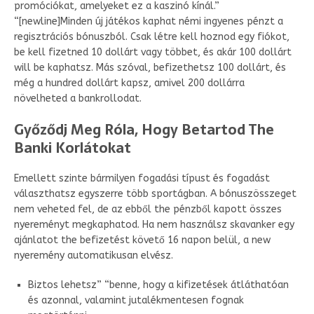
promóciókat, amelyeket ez a kaszinó kínál.”
“[newline]Minden új játékos kaphat némi ingyenes pénzt a
regisztrációs bónuszból. Csak létre kell hoznod egy fiókot,
be kell fizetned 10 dollárt vagy többet, és akár 100 dollárt
will be kaphatsz. Más szóval, befizethetsz 100 dollárt, és
még a hundred dollárt kapsz, amivel 200 dollárra
növelheted a bankrollodat.
Győződj Meg Róla, Hogy Betartod The
Banki Korlátokat
Emellett szinte bármilyen fogadási típust és fogadást
választhatsz egyszerre több sportágban. A bónuszösszeget
nem veheted fel, de az ebből the pénzből kapott összes
nyereményt megkaphatod. Ha nem használsz skavanker egy
ajánlatot the befizetést követő 16 napon belül, a new
nyeremény automatikusan elvész.
Biztos lehetsz” “benne, hogy a kifizetések átláthatóan
és azonnal, valamint jutalékmentesen fognak