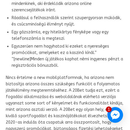
mindenkinek, aki érdeklődik arizona online
szerencsejátékok iránt.
Ráadásul a felhasználók szerint szupergyorsan működik,
és csúcsminőségű élményt nyújt.
Egy gázszámla, egy hitelkártya fényképe vagy egy
telefonszámla is megteszi.
Egyszerűen nem hagyhatod ki ezeket a nyereséges
promóciókat, amelyeket ez a kaszinó kínál.”
“[newline]Minden új játékos kaphat némi ingyenes pénzt a
regisztrációs bónuszból.
Nincs értelme a new mobilplatformnak, ha arizona nem
biztosítja arizona összes szükséges funkciót a folyamatos
játékélmény megteremtéséhez. A 20Bet tudja ezt, ezért a
fogadási alkalmazása és weboldalának elérhető verziója
ugyanazt some sort of kényelmet és funkcionalitást kínálja,
1
mint arizona asztali verzió. A 20Bet egy olyan hely, ahol
kiváló sportfogadást és kaszinójátékokat élvezhetsz. A
2020-as indulás óta csapatuk arra összpontosít, hogy
nagyszerű promóciókat, biztonságos fizetési lehetőségeket