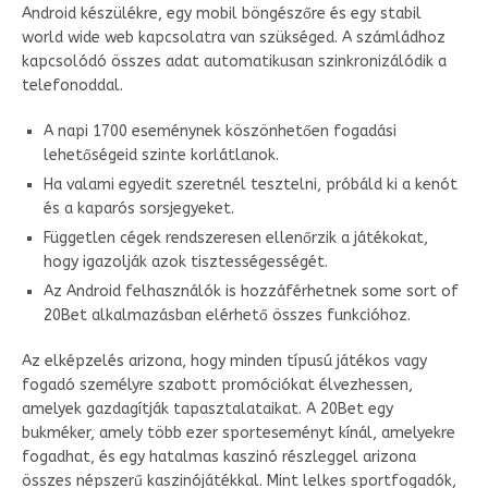
Android készülékre, egy mobil böngészőre és egy stabil
world wide web kapcsolatra van szükséged. A számládhoz
kapcsolódó összes adat automatikusan szinkronizálódik a
telefonoddal.
A napi 1700 eseménynek köszönhetően fogadási
lehetőségeid szinte korlátlanok.
Ha valami egyedit szeretnél tesztelni, próbáld ki a kenót
és a kaparós sorsjegyeket.
Független cégek rendszeresen ellenőrzik a játékokat,
hogy igazolják azok tisztességességét.
Az Android felhasználók is hozzáférhetnek some sort of
20Bet alkalmazásban elérhető összes funkcióhoz.
Az elképzelés arizona, hogy minden típusú játékos vagy
fogadó személyre szabott promóciókat élvezhessen,
amelyek gazdagítják tapasztalataikat. A 20Bet egy
bukméker, amely több ezer sporteseményt kínál, amelyekre
fogadhat, és egy hatalmas kaszinó részleggel arizona
összes népszerű kaszinójátékkal. Mint lelkes sportfogadók,