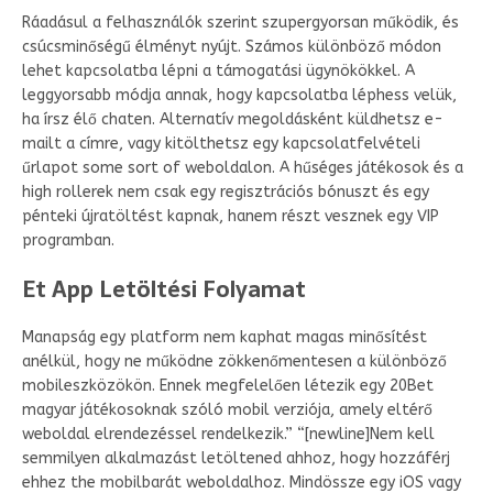
Ráadásul a felhasználók szerint szupergyorsan működik, és
csúcsminőségű élményt nyújt. Számos különböző módon
lehet kapcsolatba lépni a támogatási ügynökökkel. A
leggyorsabb módja annak, hogy kapcsolatba léphess velük,
ha írsz élő chaten. Alternatív megoldásként küldhetsz e-
mailt a címre, vagy kitölthetsz egy kapcsolatfelvételi
űrlapot some sort of weboldalon. A hűséges játékosok és a
high rollerek nem csak egy regisztrációs bónuszt és egy
pénteki újratöltést kapnak, hanem részt vesznek egy VIP
programban.
Et App Letöltési Folyamat
Manapság egy platform nem kaphat magas minősítést
anélkül, hogy ne működne zökkenőmentesen a különböző
mobileszközökön. Ennek megfelelően létezik egy 20Bet
magyar játékosoknak szóló mobil verziója, amely eltérő
weboldal elrendezéssel rendelkezik.” “[newline]Nem kell
semmilyen alkalmazást letöltened ahhoz, hogy hozzáférj
ehhez the mobilbarát weboldalhoz. Mindössze egy iOS vagy