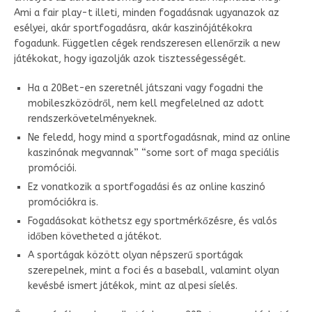
Ami a fair play-t illeti, minden fogadásnak ugyanazok az
esélyei, akár sportfogadásra, akár kaszinójátékokra
fogadunk. Független cégek rendszeresen ellenőrzik a new
játékokat, hogy igazolják azok tisztességességét.
Ha a 20Bet-en szeretnél játszani vagy fogadni the
mobileszközödről, nem kell megfelelned az adott
rendszerkövetelményeknek.
Ne feledd, hogy mind a sportfogadásnak, mind az online
kaszinónak megvannak” “some sort of maga speciális
promóciói.
Ez vonatkozik a sportfogadási és az online kaszinó
promóciókra is.
Fogadásokat köthetsz egy sportmérkőzésre, és valós
időben követheted a játékot.
A sportágak között olyan népszerű sportágak
szerepelnek, mint a foci és a baseball, valamint olyan
kevésbé ismert játékok, mint az alpesi síelés.