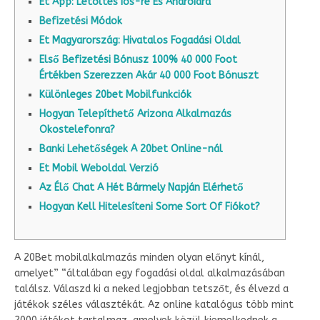
Et App: Letöltés Ios-re És Androidra
Befizetési Módok
Et Magyarország: Hivatalos Fogadási Oldal
Első Befizetési Bónusz 100% 40 000 Foot
Értékben Szerezzen Akár 40 000 Foot Bónuszt
Különleges 20bet Mobilfunkciók
Hogyan Telepíthető Arizona Alkalmazás
Okostelefonra?
Banki Lehetőségek A 20bet Online-nál
Et Mobil Weboldal Verzió
Az Élő Chat A Hét Bármely Napján Elérhető
Hogyan Kell Hitelesíteni Some Sort Of Fiókot?
A 20Bet mobilalkalmazás minden olyan előnyt kínál,
amelyet” “általában egy fogadási oldal alkalmazásában
találsz. Válaszd ki a neked legjobban tetszőt, és élvezd a
játékok széles választékát. Az online katalógus több mint