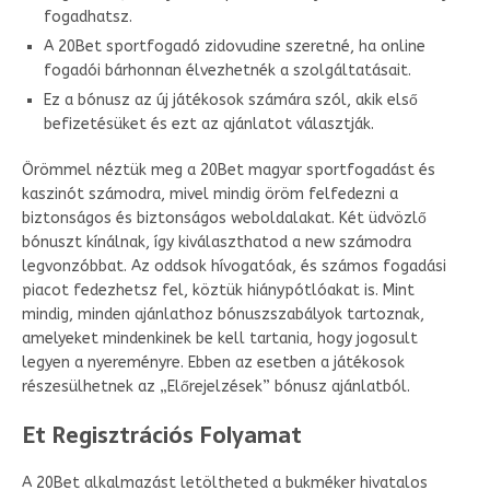
fogadhatsz.
A 20Bet sportfogadó zidovudine szeretné, ha online
fogadói bárhonnan élvezhetnék a szolgáltatásait.
Ez a bónusz az új játékosok számára szól, akik első
befizetésüket és ezt az ajánlatot választják.
Örömmel néztük meg a 20Bet magyar sportfogadást és
kaszinót számodra, mivel mindig öröm felfedezni a
biztonságos és biztonságos weboldalakat. Két üdvözlő
bónuszt kínálnak, így kiválaszthatod a new számodra
legvonzóbbat. Az oddsok hívogatóak, és számos fogadási
piacot fedezhetsz fel, köztük hiánypótlóakat is. Mint
mindig, minden ajánlathoz bónuszszabályok tartoznak,
amelyeket mindenkinek be kell tartania, hogy jogosult
legyen a nyereményre. Ebben az esetben a játékosok
részesülhetnek az „Előrejelzések” bónusz ajánlatból.
Et Regisztrációs Folyamat
A 20Bet alkalmazást letöltheted a bukméker hivatalos