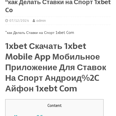
“как Делать Ставки на Спорт 1xbet
Co
07/12/2024
admin
“как Делать Ставки на Спорт 1xbet Com
1xbet Скачать 1xbet
Mobile App Мобильное
Приложение Для Ставок
На Спорт Андроид%2C
Айфон 1xebt Com
Content