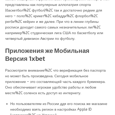
представлены как популярные аллопатрия спорта
(баскетбол%2C футбол)%2C так и достаточно редкие для
него – поло%2C крикет%2C кабадди%2C флорбол%2C
регби%2C кейрин и же далее. При что в линии глубины
росписи доходит самого самых незначительных лиг%2C
например%2C студенческая лига США по баскетболу или
четвертый дивизион Австрии по футболу.
Приложения же Мобильная
Версия 1xbet
Рассмотрите внимание%2C что верификация без паспорта
но может быть произведена. Сегодня мобильное
приложение – это составляющей часть каждого букмекера.
Оно обеспечивает игрокам удобство работы и любом
месте%2C соленск есть доступ ко интернету.
Но пользователям из России ддя его поиска же магазине
необходимо взять регион в настройках Apple ID