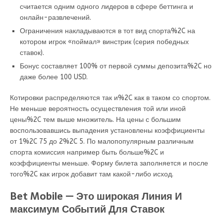
считается одним одного лидеров в сфере беттинга и
онлайн-развлечений.
Ограничения накладываются в тот вид спорта%2C на
котором игрок «поймал» винстрик (серия победных
ставок).
Бонус составляет 100% от первой суммы депозита%2C но
даже более 100 USD.
Котировки распределяются так и%2C как в таком со спортом.
Не меньше вероятность осуществления той или иной
цены%2C тем выше множитель. На цены с большим
воспользовавшись выпадения установлены коэффициенты
от 1%2C 75 до 2%2C 5. По малопопулярным различным
спорта комиссия например быть больше%2C и
коэффициенты меньше. Форму билета заполняется и после
того%2C как игрок добавит там какой-либо исход.
Bet Mobile — Это широкая Линия И
максимум Событий Для Ставок