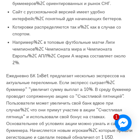
букмекеров%2C ориентированных и рынок СНГ.
Сайт с русскоязычной версией имеет удобно
интерфейс%2C понятный ддя начинающих беттеров.
Котировки распределяются так и%2C как в случае со
спортом.
Например%2C в топовые футбольные матчи Лиги
чемпионов%2C Чемпионата мира и Чемпионата
Европы%2C АПЛ%2C Серии А маржа составляет около
2%.
Ежедневно БК 1xBet предлагает несколько экспрессов на
актуальные переломные. Если экспресс сыграет%2C
букмекер” “увеличит сумму выплат а 10%. В среду букмекер
проводит сопряженную акцию со “Счастливой пятницей”.
Пользователи может увеличить свой банк вдвое при
случае%2C что они примут участие в акции “Счастливая
пятница” и использовали свой бонус на ставках.
1
Основательнее об условиях акции можно узнать и сайте
букмекера. Начисляется новым игрокам%2C которые прошли
регистрацию и сделали первый обналичил от 1 USD.