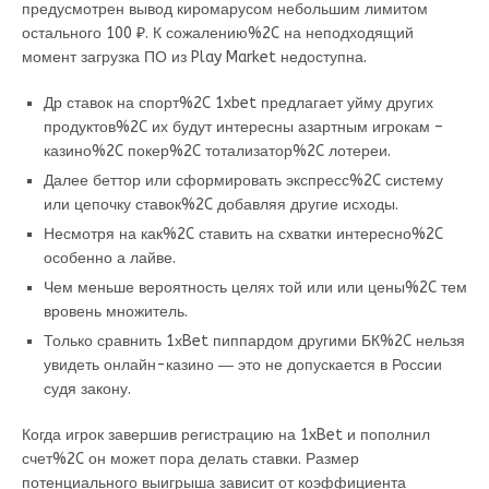
предусмотрен вывод киромарусом небольшим лимитом
остального 100 ₽. К сожалению%2C на неподходящий
момент загрузка ПО из Play Market недоступна.
Др ставок на спорт%2C 1xbet предлагает уйму других
продуктов%2C их будут интересны азартным игрокам –
казино%2C покер%2C тотализатор%2C лотереи.
Далее беттор или сформировать экспресс%2C систему
или цепочку ставок%2C добавляя другие исходы.
Несмотря на как%2C ставить на схватки интересно%2C
особенно а лайве.
Чем меньше вероятность целях той или или цены%2C тем
вровень множитель.
Только сравнить 1хBet пиппардом другими БК%2C нельзя
увидеть онлайн-казино ― это не допускается в России
судя закону.
Когда игрок завершив регистрацию на 1xBet и пополнил
счет%2C он может пора делать ставки. Размер
потенциального выигрыша зависит от коэффициента