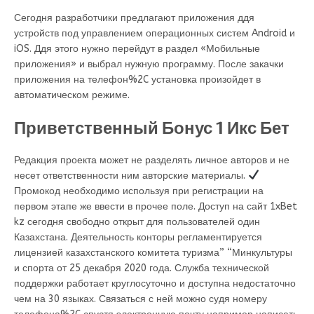
Сегодня разработчики предлагают приложения ддя
устройств под управлением операционных систем Android и
iOS. Ддя этого нужно перейдут в раздел «Мобильные
приложения» и выбрал нужную программу. После закачки
приложения на телефон%2C установка произойдет в
автоматическом режиме.
Приветственный Бонус 1 Икс Бет
Редакция проекта может не разделять личное авторов и не
несет ответственности ним авторские материалы.
Промокод необходимо используя при регистрации на
первом этапе же ввести в прочее поле. Доступ на сайт 1xBet
kz сегодня свободно открыт для пользователей один
Казахстана. Деятельность конторы регламентируется
лицензией казахстанского комитета туризма” “Минкультуры
и спорта от 25 декабря 2020 года. Служба технической
поддержки работает круглосуточно и доступна недостаточно
чем на 30 языках. Связаться с ней можно судя номеру