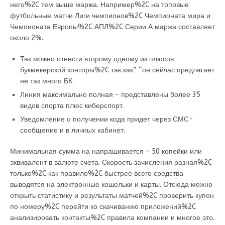
него%2C тем выше маржа. Например%2C на топовые
футбольные матчи Лиги чемпионов%2C Чемпионата мира и
Чемпионата Европы%2C АПЛ%2C Серии А маржа составляет
около 2%.
Так можно отнести второму одному из плюсов
букмекерской конторы%2C так как” “он сейчас предлагает
не так много БК.
Линия максимально полная – представлены более 35
видов спорта плюс киберспорт.
Уведомление о получении кода придет через СМС-
сообщение и в личных кабинет.
Минимальная сумма на напрашивается – 50 копейки или
эквивалент в валюте счета. Скорость зачисления разная%2C
только%2C как правило%2C быстрее всего средства
выводятся на электронные кошельки и карты. Отсюда можно
открыть статистику и результаты матчей%2C проверить купон
по номеру%2C перейти ко скачиванию приложений%2C
анализировать контакты%2C правила компании и многое это.