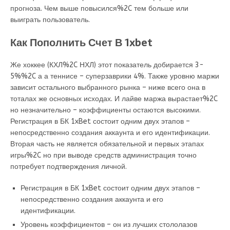
прогноза. Чем выше повысился%2C тем больше или
выиграть пользователь.
Как Пополнить Счет В 1xbet
Же хоккее (КХЛ%2C НХЛ) этот показатель добирается 3-
5%%2C а а теннисе – суперзаврики 4%. Также уровню маржи
зависит остального выбранного рынка – ниже всего она в
тоталах же основных исходах. И лайве маржа вырастает%2C
но незначительно – коэффициенты остаются высокими.
Регистрация в БК 1xBet состоит одним двух этапов –
непосредственно создания аккаунта и его идентификации.
Вторая часть не является обязательной и первых этапах
игры%2C но при выводе средств администрация точно
потребует подтверждения личной.
Регистрация в БК 1xBet состоит одним двух этапов –
непосредственно создания аккаунта и его
идентификации.
Уровень коэффициентов – он из лучших стололазов