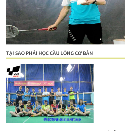
TẠI SAO PHẢI HỌC CẦU LÔNG CƠ BẢN