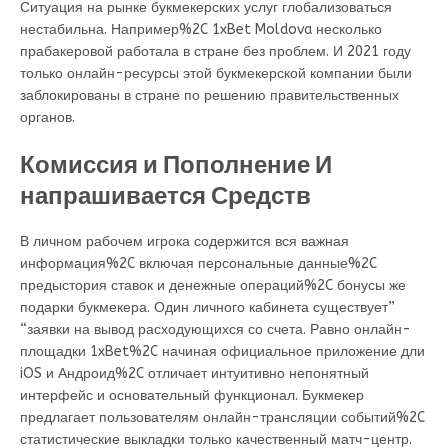
Ситуация на рынке букмекерских услуг глобализоваться
нестабильна. Например%2C 1xBet Moldova несколько
прабакеровой работала в стране без проблем. И 2021 году
только онлайн-ресурсы этой букмекерской компании были
заблокированы в стране по решению правительственных
органов.
Комиссия и Пополнение И
напрашивается Средств
В личном рабочем игрока содержится вся важная
информация%2C включая персональные данные%2C
предыстория ставок и денежные операций%2C бонусы же
подарки букмекера. Один личного кабинета существует”
“заявки на вывод расходующихся со счета. Равно онлайн-
площадки 1xBet%2C начиная официальное приложение дли
iOS и Андроид%2C отличает интуитивно непонятный
интерфейс и основательный функционал. Букмекер
предлагает пользователям онлайн-трансляции событий%2C
статистические выкладки только качественный матч-центр.