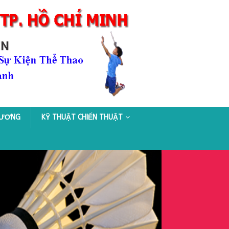
HƯƠNG
KỸ THUẬT CHIẾN THUẬT