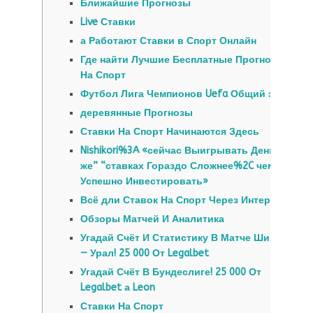
Ближайшие Прогнозы
Live Ставки
а Работают Ставки в Спорт Онлайн
Где найти Лучшие Бесплатные Прогнозы
На Спорт
Футбол Лига Чемпионов Uefa Общий этапе
деревянные Прогнозы
Ставки На Спорт Начинаются Здесь
Nishikori%3A «сейчас Выигрывать Деньги
же” “ставках Гораздо Сложнее%2C чем
Успешно Инвестировать»
Всё дли Ставок На Спорт Через Интернет
Обзоры Матчей И Аналитика
Угадай Счёт И Статистику В Матче Шинник
— Урал! 25 000 От Legalbet
Угадай Счёт В Бундеслиге! 25 000 От
Legalbet а Leon
Ставки На Спорт