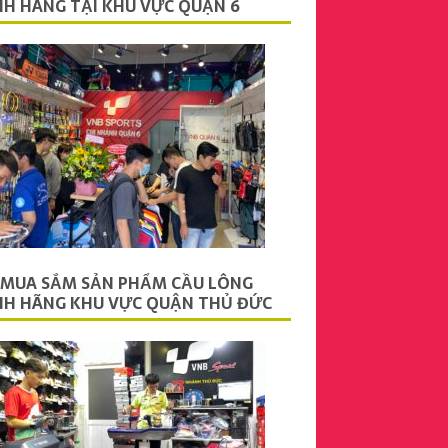
NH HÃNG TẠI KHU VỰC QUẬN 6
 MUA SẮM SẢN PHẨM CẦU LÔNG
NH HÃNG KHU VỰC QUẬN THỦ ĐỨC