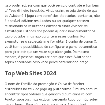
Isso pode realizar com que você perca o controle e também
u” “seu dinheiro investido. Ainda assim, esteja ciente de que
to Aviator é 1 jogo com beneficios aleatórios, portanto, não
é possível adivinar resultados ou ter qualquer certeza
relacionada os resultados elizabeth sinais Aviator. As
estratégias listadas aca podem ajudar a new aumentar os
lucro obtidos, mas não garantem esses ganhos. Por
exemplo, ze o seu ecuánime for obter 1 ganho de canon X,
você tem a possibilidade de configurar o game automático
para girar até que um valor seja alcançado. Da mesma
manera, é possível organizar para que since Aviator bet
sejam encerradas caso você perca determinado preço.
Top Web Sites 2024
O nom de famille da promoção é Chuva de freebet,
distribuídas no talk do jogo ag plataforma. É muito comum
encontrar apostadores que ganham algum dinheiro com
Aviator apostas, mas acabam perdendo tudo por não saber
gerir a banca. Para não correr esse risco, é important