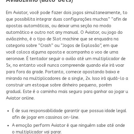
Em Aviator, você pode fazer dois jogos simultaneamente, to
que possibilita integrar duas configurações muchas” “afin de
apostas automáticas, ou deixar uma seção no modo
automático e outro not any manual. O Aviator, ou jogo do
aviãozinho, é o tipo de Slot machine que se enquadra na
categoria sobre “Crash” ou “Jogos de Explosão”, em que
você coloca alguma aposta e acompanha o voo de uma
aeronave. É tentador seguir o avião até um multiplicador de
5x, no entanto você nunca compreende quando ele irá voar
para fora da grade. Portanto, comece apostando baixo e
mirando na multiplicadores de a single, 2x. Isso irá ajudá-lo a
construir um estoque sobre dinheiro pequeno, porém
gradual. Este é o caminho mais seguro para ganhar ao jogar u
Aviator online.
É de sua responsabilidade garantir que possua idade legal
afin de jogar em cassinos on-line.
A emoção perform Aviator é que ninguém sabe até onde
o multiplicador vai parar.