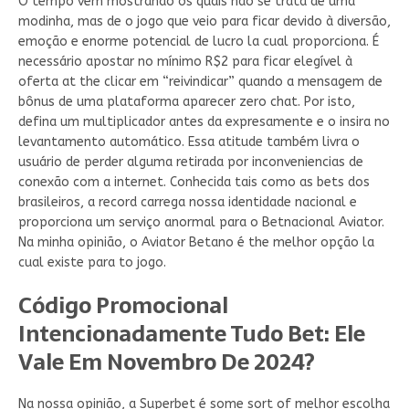
O tempo vem mostrando os quais não se trata de uma
modinha, mas de o jogo que veio para ficar devido à diversão,
emoção e enorme potencial de lucro la cual proporciona. É
necessário apostar no mínimo R$2 para ficar elegível à
oferta at the clicar em “reivindicar” quando a mensagem de
bônus de uma plataforma aparecer zero chat. Por isto,
defina um multiplicador antes da expresamente e o insira no
levantamento automático. Essa atitude também livra o
usuário de perder alguma retirada por inconveniencias de
conexão com a internet. Conhecida tais como as bets dos
brasileiros, a record carrega nossa identidade nacional e
proporciona um serviço anormal para o Betnacional Aviator.
Na minha opinião, o Aviator Betano é the melhor opção la
cual existe para to jogo.
Código Promocional
Intencionadamente Tudo Bet: Ele
Vale Em Novembro De 2024?
Na nossa opinião, a Superbet é some sort of melhor escolha