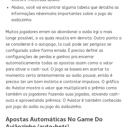
Abaixo, você vai encontrar alguma tabela que detalha as
informações néanmoins importantes sobre o jogo do
aviãozinho.
Muitos jogadores erram ao abondonar o avião irgi o mais
longe possível, o os quais resulta em derrota. Outro ponto a
se considerar é o autojogo, la cual pode ser perigoso se
configurado sobre forma errada. É preciso definir as
configurações de perdas e ganhos pra encerrar
automaticamente todas as apostas assim como o valor
para ativar o cash-out. O jogo se baseia em acertar to
momento certo anteriormente ao avião pousar, então é
preciso ter um bom instinto e controlar impulsos. O gráfico
do Aviator mostra o valor que multiplicará o prêmio como
também os jogadores fazendo suas jogadas, ativando cash-
outs e aproveitando prêmios. O Aviator é também conhecido
por jogo do avião ou jogo do aviãozinho.
Apostas Automáticas No Game Do
Aviãozinho (auto-bets)