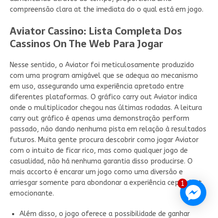
compreensão clara at the imediata do o qual está em jogo.
Aviator Cassino: Lista Completa Dos
Cassinos On The Web Para Jogar
Nesse sentido, o Aviator foi meticulosamente produzido
com uma program amigável que se adequa ao mecanismo
em uso, assegurando uma experiência apretado entre
diferentes plataformas. O gráfico carry out Aviator indica
onde o multiplicador chegou nas últimas rodadas. A leitura
carry out gráfico é apenas uma demonstração perform
passado, não dando nenhuma pista em relação à resultados
futuros. Muita gente procura descobrir como jogar Aviator
com o intuito de ficar rico, mas como qualquer jogo de
casualidad, não há nenhuma garantia disso producirse. O
mais accorto é encarar um jogo como uma diversão e
arriesgar somente para abondonar a experiência cependant
1
emocionante.
Além disso, o jogo oferece a possibilidade de ganhar