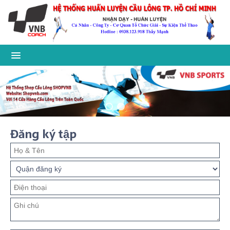
Đăng ký tập