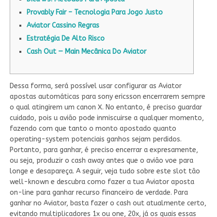
Provably Fair – Tecnologia Para Jogo Justo
Aviator Cassino Regras
Estratégia De Alto Risco
Cash Out — Main Mecânica Do Aviator
Dessa forma, será possível usar configurar as Aviator
apostas automáticas para sony ericsson encerrarem sempre
o qual atingirem um canon X. No entanto, é preciso guardar
cuidado, pois u avião pode inmiscuirse a qualquer momento,
fazendo com que tanto o monto apostado quanto
operating-system potenciais ganhos sejam perdidos.
Portanto, para ganhar, é preciso encerrar a expresamente,
ou seja, produzir o cash away antes que o avião voe para
longe e desapareça. A seguir, veja tudo sobre este slot tão
well-known e descubra como fazer a tua Aviator aposta
on-line para ganhar recurso financeiro de verdade. Para
ganhar no Aviator, basta fazer o cash out atualmente certo,
evitando multiplicadores 1x ou one, 20x, já os quais essas