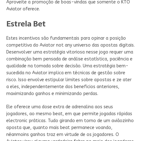
Aproveite a promoção de boas-vindas que somente o KTO
Aviator oferece.
Estrela Bet
Estes incentivos são fundamentais para opinar a posição
competitiva do Aviator not any universo das apostas digitais.
Desenvolver uma estratégia vitoriosa nesse jogo requer uma
combinação bem pensada de análise estatística, paciência e
qualidade na tomada sobre decisão. Uma estratégia bem-
sucedida no Aviator implica em técnicas de gestão sobre
risco. Isso envolve estipular limites sobre apostas e ze ater
a eles, independentemente dos beneficios anteriores,
maximizando ganhos e minimizando perdas.
Ele oferece uma dose extra de adrenalina aos seus
jogadores, ao mesmo beat, em que permite jogadas rápidas
electronic práticas. Tudo girando em torno de um aviãozinho
aposta que, quanto mais beat permanece voando,
néanmoins ganhos traz em virtude de os jogadores. O