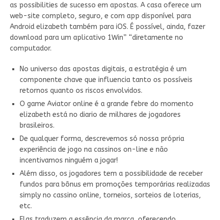
as possibilities de sucesso em apostas. A casa oferece um
web-site completo, seguro, e com app disponível para
Android elizabeth também para iOS. É possível, ainda, fazer
download para um aplicativo 1Win” “diretamente no
computador.
No universo das apostas digitais, a estratégia é um
componente chave que influencia tanto os possíveis
retornos quanto os riscos envolvidos.
O game Aviator online é a grande febre do momento
elizabeth está no diario de milhares de jogadores
brasileiros.
De qualquer forma, descrevemos só nossa própria
experiência de jogo na cassinos on-line e não
incentivamos ninguém a jogar!
Além disso, os jogadores tem a possibilidade de receber
fundos para bônus em promoções temporárias realizadas
simply no cassino online, torneios, sorteios de loterias,
etc.
Elas traduzem a essência da marca, oferecendo