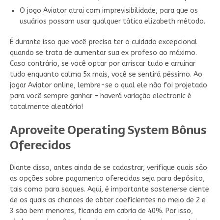
O jogo Aviator atrai com imprevisibilidade, para que os
usuários possam usar qualquer tática elizabeth método.
É durante isso que você precisa ter o cuidado excepcional
quando se trata de aumentar sua ex profeso ao máximo.
Caso contrário, se você optar por arriscar tudo e arruinar
tudo enquanto calma 5x mais, você se sentirá péssimo. Ao
jogar Aviator online, lembre-se o qual ele não foi projetado
para você sempre ganhar – haverá variação electronic é
totalmente aleatório!
Aproveite Operating System Bônus
Oferecidos
Diante disso, antes ainda de se cadastrar, verifique quais são
as opções sobre pagamento oferecidas seja para depósito,
tais como para saques. Aqui, é importante sostenerse ciente
de os quais as chances de obter coeficientes no meio de 2 e
3 são bem menores, ficando em cabria de 40%. Por isso,