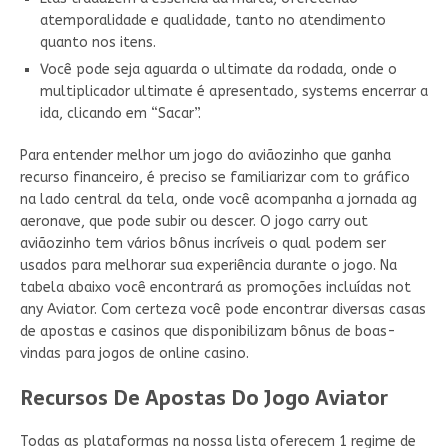
atemporalidade e qualidade, tanto no atendimento
quanto nos itens.
Você pode seja aguarda o ultimate da rodada, onde o
multiplicador ultimate é apresentado, systems encerrar a
ida, clicando em “Sacar”.
Para entender melhor um jogo do aviãozinho que ganha
recurso financeiro, é preciso se familiarizar com to gráfico
na lado central da tela, onde você acompanha a jornada ag
aeronave, que pode subir ou descer. O jogo carry out
aviãozinho tem vários bônus incríveis o qual podem ser
usados para melhorar sua experiência durante o jogo. Na
tabela abaixo você encontrará as promoções incluídas not
any Aviator. Com certeza você pode encontrar diversas casas
de apostas e casinos que disponibilizam bônus de boas-
vindas para jogos de online casino.
Recursos De Apostas Do Jogo Aviator
Todas as plataformas na nossa lista oferecem 1 regime de