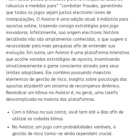
robustos e medidas para” “combater fraudes, garantindo
que todos os jogos sejam justos electronic livres de
manipulações. O Aviator é uma adição atual à indústria para
apostas online, trazendo consigo estratégias para jogo
inovadoras. Infelizmente, sua origem electronic história
detalhada não são amplamente conhecidas, o que sugere a
necessidade para mais pesquisas afin de entender sua
evolução. Em suma, um Aviator é uma plataforma interativa
que acolhe variadas estratégias de aposta, incentivando
simultaneamente o game consciente através para seus
limites adaptáveis. Ele combina possuindo maestria
elementos de gestão de risco, insights sobre psicologia das
apostas elizabeth um sistema de recompensa dinâmico.
Reivindicar um bônus no Aviator é, na geral, uma tarefa
descomplicada na maioria das plataformas.
Com o bônus na sua conta, você tem até 4 dias afin de
utilizar as rodadas bônus.
No Aviator, um jogo com probabilidades variáveis, a
gestão de risco torna-se ainda cependant crucial.