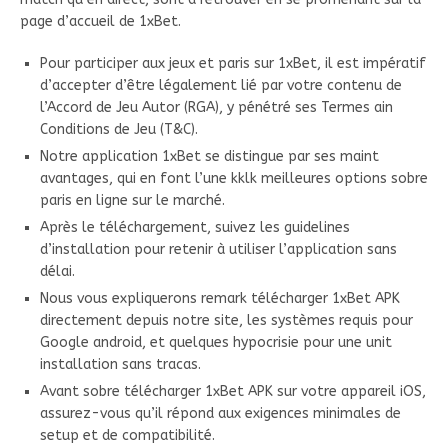
page d’accueil de 1xBet.
Pour participer aux jeux et paris sur 1xBet, il est impératif
d’accepter d’être légalement lié par votre contenu de
l’Accord de Jeu Autor (RGA), y pénétré ses Termes ain
Conditions de Jeu (T&C).
Notre application 1xBet se distingue par ses maint
avantages, qui en font l’une kklk meilleures options sobre
paris en ligne sur le marché.
Après le téléchargement, suivez les guidelines
d’installation pour retenir à utiliser l’application sans
délai.
Nous vous expliquerons remark télécharger 1xBet APK
directement depuis notre site, les systèmes requis pour
Google android, et quelques hypocrisie pour une unit
installation sans tracas.
Avant sobre télécharger 1xBet APK sur votre appareil iOS,
assurez-vous qu’il répond aux exigences minimales de
setup et de compatibilité.