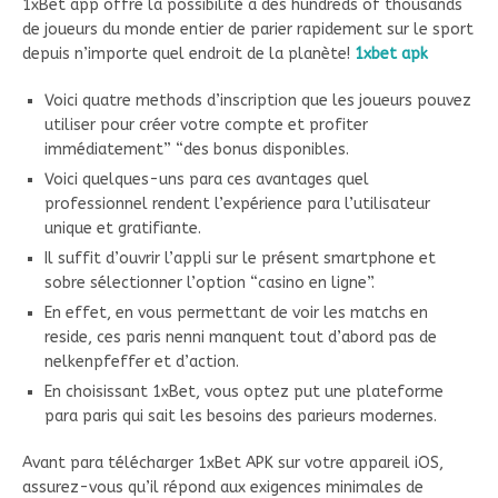
1xBet app offre la possibilité à des hundreds of thousands
de joueurs du monde entier de parier rapidement sur le sport
depuis n’importe quel endroit de la planète!
1xbet apk
Voici quatre methods d’inscription que les joueurs pouvez
utiliser pour créer votre compte et profiter
immédiatement” “des bonus disponibles.
Voici quelques-uns para ces avantages quel
professionnel rendent l’expérience para l’utilisateur
unique et gratifiante.
Il suffit d’ouvrir l’appli sur le présent smartphone et
sobre sélectionner l’option “casino en ligne”.
En effet, en vous permettant de voir les matchs en
reside, ces paris nenni manquent tout d’abord pas de
nelkenpfeffer et d’action.
En choisissant 1xBet, vous optez put une plateforme
para paris qui sait les besoins des parieurs modernes.
Avant para télécharger 1xBet APK sur votre appareil iOS,
assurez-vous qu’il répond aux exigences minimales de