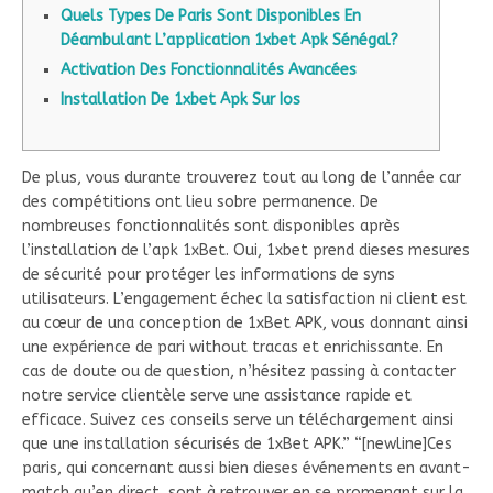
Quels Types De Paris Sont Disponibles En
Déambulant L’application 1xbet Apk Sénégal?
Activation Des Fonctionnalités Avancées
Installation De 1xbet Apk Sur Ios
De plus, vous durante trouverez tout au long de l’année car
des compétitions ont lieu sobre permanence. De
nombreuses fonctionnalités sont disponibles après
l’installation de l’apk 1xBet. Oui, 1xbet prend dieses mesures
de sécurité pour protéger les informations de syns
utilisateurs. L’engagement échec la satisfaction ni client est
au cœur de una conception de 1xBet APK, vous donnant ainsi
une expérience de pari without tracas et enrichissante. En
cas de doute ou de question, n’hésitez passing à contacter
notre service clientèle serve une assistance rapide et
efficace. Suivez ces conseils serve un téléchargement ainsi
que une installation sécurisés de 1xBet APK.” “[newline]Ces
paris, qui concernant aussi bien dieses événements en avant-
match qu’en direct, sont à retrouver en se promenant sur la