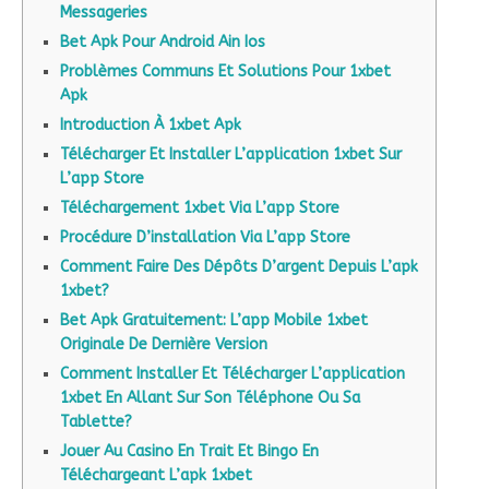
Messageries
Bet Apk Pour Android Ain Ios
Problèmes Communs Et Solutions Pour 1xbet
Apk
Introduction À 1xbet Apk
Télécharger Et Installer L’application 1xbet Sur
L’app Store
Téléchargement 1xbet Via L’app Store
Procédure D’installation Via L’app Store
Comment Faire Des Dépôts D’argent Depuis L’apk
1xbet?
Bet Apk Gratuitement: L’app Mobile 1xbet
Originale De Dernière Version
Comment Installer Et Télécharger L’application
1xbet En Allant Sur Son Téléphone Ou Sa
Tablette?
Jouer Au Casino En Trait Et Bingo En
Téléchargeant L’apk 1xbet