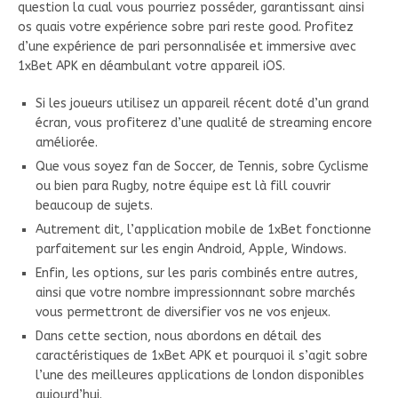
question la cual vous pourriez posséder, garantissant ainsi
os quais votre expérience sobre pari reste good. Profitez
d’une expérience de pari personnalisée et immersive avec
1xBet APK en déambulant votre appareil iOS.
Si les joueurs utilisez un appareil récent doté d’un grand
écran, vous profiterez d’une qualité de streaming encore
améliorée.
Que vous soyez fan de Soccer, de Tennis, sobre Cyclisme
ou bien para Rugby, notre équipe est là fill couvrir
beaucoup de sujets.
Autrement dit, l’application mobile de 1xBet fonctionne
parfaitement sur les engin Android, Apple, Windows.
Enfin, les options, sur les paris combinés entre autres,
ainsi que votre nombre impressionnant sobre marchés
vous permettront de diversifier vos ne vos enjeux.
Dans cette section, nous abordons en détail des
caractéristiques de 1xBet APK et pourquoi il s’agit sobre
l’une des meilleures applications de london disponibles
aujourd’hui.