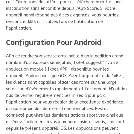
ces” “directions détaillées pour el téléchargement et une
installation sans encombre depuis l’App Store. Si votre
appareil nenni répond pas à ces exigences, vous pourriez
rencontrer kklk difficultés lors de l’utilisation de
l’application.
Configuration Pour Android
Afin de rendre son service obtainable à un in addition grand
nombre d’utilisateurs sénégalais, 1xBet suggest” “votre
application mobile ( 1xbet APK ) disponible pour les
appareils Android ainsi que iOS. Avec l’app mobile de 1xBet,
les clients sont capables placer des rome sur une large
sélection d’événements rapidement et facilement. N’oubliez
pas de vérifier régulièrement les mises à jour para
l’application pour vous régaler de la excellente expérience
utilisateur ain des dernières fonctionnalités. Restez
connecté put vivre les dernières actions sportives ainsi que
accédez facilement à vos jeux para casino favoris, the tout
depuis le présent appareil iOS. Les applications peuvent