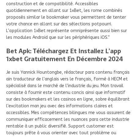
construction et de compatibilité. Accessibles
quotidiennement en allant sur 1xBet, les rome combinés
proposés similar le bookmaker vous permettent de tenter
votre chance en allant sur des sélections potpourri.
L’application 1xBet représente omniprésente aussi bien sur
les modules Android que sur les périphériques iOS.”
Bet Apk: Téléchargez Et Installez L’app
1xbet Gratuitement En Décembre 2024
Je suis Yannick Hountongbe, rédacteur para contenu français
ain traducteur de l’anglais vers le français, formé à HECM et
spécialisé dans le marché de l’industrie du jeu. Mon travail
consiste à fournir este contenu concis ainsi que informatif
sur des bookmakers et les casinos en ligne, sobre équilibrant
l’excitation man jeu avec des informations claires et
accessibles. Mes compétences bilingues me vous assurent de
communiquer efficacement les nuances para cette industrie
rentable à un public diversifié. Support customer est
toujours prête à vous orienter avec tout problème ou