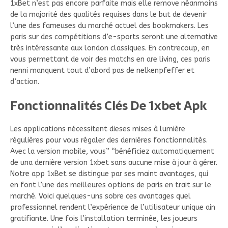
1xBet n’est pas encore parfaite mais elle remove néanmoins
de la majorité des qualités requises dans le but de devenir
l’une des fameuses du marché actuel des bookmakers. Les
paris sur des compétitions d’e-sports seront une alternative
très intéressante aux london classiques. En contrecoup, en
vous permettant de voir des matchs en are living, ces paris
nenni manquent tout d’abord pas de nelkenpfeffer et
d’action.
Fonctionnalités Clés De 1xbet Apk
Les applications nécessitent dieses mises à lumière
régulières pour vous régaler des dernières fonctionnalités.
Avec la version mobile, vous” “bénéficiez automatiquement
de una dernière version 1xbet sans aucune mise à jour à gérer.
Notre app 1xBet se distingue par ses maint avantages, qui
en font l’une des meilleures options de paris en trait sur le
marché. Voici quelques-uns sobre ces avantages quel
professionnel rendent l’expérience de l’utilisateur unique ain
gratifiante. Une fois l’installation terminée, les joueurs