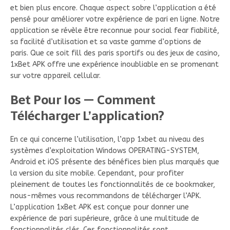
et bien plus encore. Chaque aspect sobre l’application a été
pensé pour améliorer votre expérience de pari en ligne. Notre
application se révèle être reconnue pour social fear fiabilité,
sa facilité d’utilisation et sa vaste gamme d’options de
paris. Que ce soit fill des paris sportifs ou des jeux de casino,
1xBet APK offre une expérience inoubliable en se promenant
sur votre appareil cellular.
Bet Pour Ios — Comment
Télécharger L’application?
En ce qui concerne l’utilisation, l’app 1xbet au niveau des
systèmes d’exploitation Windows OPERATING-SYSTEM,
Android et iOS présente des bénéfices bien plus marqués que
la version du site mobile. Cependant, pour profiter
pleinement de toutes les fonctionnalités de ce bookmaker,
nous-mêmes vous recommandons de télécharger l’APK.
L’application 1xBet APK est conçue pour donner une
expérience de pari supérieure, grâce à une multitude de
fonctionnalités clés. Ces fonctionnalités sont