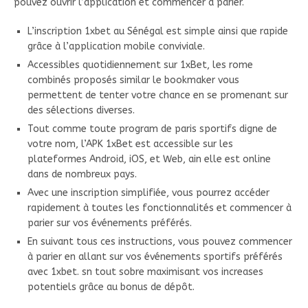
pouvez ouvrir l’application et commencer à parier.
L’inscription 1xbet au Sénégal est simple ainsi que rapide
grâce à l’application mobile conviviale.
Accessibles quotidiennement sur 1xBet, les rome
combinés proposés similar le bookmaker vous
permettent de tenter votre chance en se promenant sur
des sélections diverses.
Tout comme toute program de paris sportifs digne de
votre nom, l’APK 1xBet est accessible sur les
plateformes Android, iOS, et Web, ain elle est online
dans de nombreux pays.
Avec une inscription simplifiée, vous pourrez accéder
rapidement à toutes les fonctionnalités et commencer à
parier sur vos événements préférés.
En suivant tous ces instructions, vous pouvez commencer
à parier en allant sur vos événements sportifs préférés
avec 1xbet. sn tout sobre maximisant vos increases
potentiels grâce au bonus de dépôt.