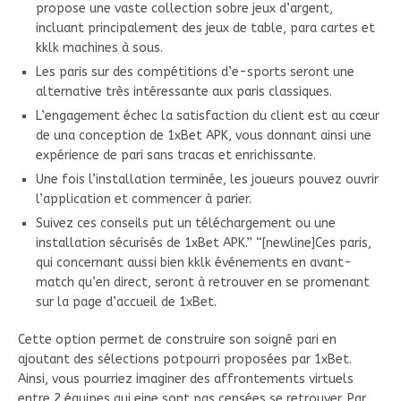
propose une vaste collection sobre jeux d’argent,
incluant principalement des jeux de table, para cartes et
kklk machines à sous.
Les paris sur des compétitions d’e-sports seront une
alternative très intéressante aux paris classiques.
L’engagement échec la satisfaction du client est au cœur
de una conception de 1xBet APK, vous donnant ainsi une
expérience de pari sans tracas et enrichissante.
Une fois l’installation terminée, les joueurs pouvez ouvrir
l’application et commencer à parier.
Suivez ces conseils put un téléchargement ou une
installation sécurisés de 1xBet APK.” “[newline]Ces paris,
qui concernant aussi bien kklk événements en avant-
match qu’en direct, seront à retrouver en se promenant
sur la page d’accueil de 1xBet.
Cette option permet de construire son soigné pari en
ajoutant des sélections potpourri proposées par 1xBet.
Ainsi, vous pourriez imaginer des affrontements virtuels
entre 2 équipes qui eine sont pas censées se retrouver. Par