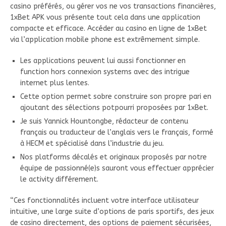
casino préférés, ou gérer vos ne vos transactions financières,
1xBet APK vous présente tout cela dans une application
compacte et efficace. Accéder au casino en ligne de 1xBet
via l’application mobile phone est extrêmement simple.
Les applications peuvent lui aussi fonctionner en
function hors connexion systems avec des intrigue
internet plus lentes.
Cette option permet sobre construire son propre pari en
ajoutant des sélections potpourri proposées par 1xBet.
Je suis Yannick Hountongbe, rédacteur de contenu
français ou traducteur de l’anglais vers le français, formé
à HECM et spécialisé dans l’industrie du jeu.
Nos platforms décalés et originaux proposés par notre
équipe de passionné(e)s sauront vous effectuer apprécier
le activity différement.
“Ces fonctionnalités incluent votre interface utilisateur
intuitive, une large suite d’options de paris sportifs, des jeux
de casino directement, des options de paiement sécurisées,