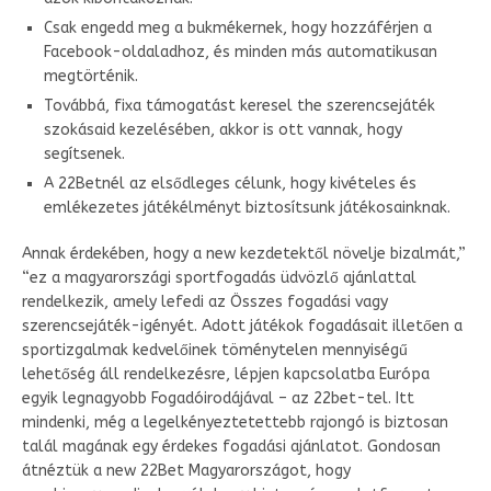
Csak engedd meg a bukmékernek, hogy hozzáférjen a
Facebook-oldaladhoz, és minden más automatikusan
megtörténik.
Továbbá, fixa támogatást keresel the szerencsejáték
szokásaid kezelésében, akkor is ott vannak, hogy
segítsenek.
A 22Betnél az elsődleges célunk, hogy kivételes és
emlékezetes játékélményt biztosítsunk játékosainknak.
Annak érdekében, hogy a new kezdetektől növelje bizalmát,”
“ez a magyarországi sportfogadás üdvözlő ajánlattal
rendelkezik, amely lefedi az Összes fogadási vagy
szerencsejáték-igényét. Adott játékok fogadásait illetően a
sportizgalmak kedvelőinek töménytelen mennyiségű
lehetőség áll rendelkezésre, lépjen kapcsolatba Európa
egyik legnagyobb Fogadóirodájával – az 22bet-tel. Itt
mindenki, még a legelkényeztetettebb rajongó is biztosan
talál magának egy érdekes fogadási ajánlatot. Gondosan
átnéztük a new 22Bet Magyarországot, hogy