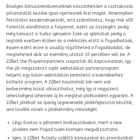
Bőséges bónuszrendszerünknek köszönhetően a csatlakozás
pillanatától kezdve igazi nyertesnek érzi magát. Amennyiben
feltöltést kezdeményeznél, arra számíthatsz, hogy már 400
forinttól elindítható a folyamat, ezért az összegért pedig
még bónuszt is tudsz igényelni. Ezek az ajánlatok pedig a
legtöbb esetben élőben és a mérkőzés előtt is fogadhatóak,
éppen ezért előre is usually rögzítheted a fogadásaidat, de
megteheted akár az esemény utolsó 10 percében will be. A
22Bet the Playamopartners csapattal áll kapcsolatban, így
the jól megszokott saját weboldalas partnerprogram
helyett egy külön weboldalon kereshető a bukmékerhez
köthető program. A 22Bet kaszinónál bár nem sok
kedvezmény közül választhatsz, még így is nagyszerű
lehetőségeid lehetnek új és meglévő játékosként egyaránt. A
22Bet játékait az iparág legnevesebb játékfejlesztői készítik,
ami tovább növeli a játékélmény minőségét.
Légy óvatos a pénznem kiválasztásakor, mert a new
jövőben nem fogod tudni könnyen megváltoztatni.
Igen, a 22Bet Activity csábító bónuszokat és promóciókat