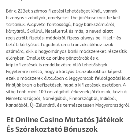
Bár a 22Bet számos fizetési lehetőséget kínál, vannak
bizonyos szabályok, amelyeket the játékosoknak be kell
tartaniuk. Alapvető fontosságú, hogy bankszámláról,
kártyáról, Skrillről, Netellerről és más, a neved alatt
regisztrált fizetési módokról fizess always be. Hitel- és
betéti kártyákat fogadnak un a tranzakciókhoz azok
számára, akik a hagyományos banki módszereket részesítik
előnyben. Emellett az online pénztárcák és a
kriptofizetések is rendelkezésre álló lehetőségek.
Figyelemre méltó, hogy a kártyás tranzakciókhoz képest
ezek a módszerek általában a leggyorsabb feldolgozási időt
kínálják brain a befizetések, head a kifizetések esetében. A
világ több mint 100 országából érkeznek játékosok, köztük
Németországból, Norvégiából, Finnországból, Indiából,
Kanadából, Új-Zélandról és természetesen Magyarországról.
Et Online Casino Mutatós Játékok
És Szórakoztató Bónuszok