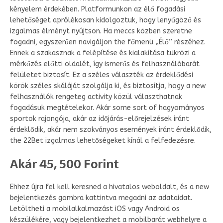
kényelem érdekében. Platformunkon az élő fogadási
lehetőséget aprólékosan kidolgoztuk, hogy lenyűgöző és
izgalmas élményt nyújtson. Ha meccs közben szeretne
fogadni, egyszerűen navigáljon the főmenü „Élő” részéhez.
Ennek a szakasznak a felépítése és kialakítása tükrözi a
mérkőzés előtti oldalét, így ismerős és felhasználóbarát
felületet biztosít. Ez a széles választék az érdeklődési
körök széles skáláját szolgálja ki, és biztosítja, hogy a new
felhasználók rengeteg activity közül választhatnak
fogadásuk megtételekor. Akár some sort of hagyományos
sportok rajongója, akár az időjárás-előrejelzések iránt
érdeklődik, akár nem szokványos események iránt érdeklődik,
the 22Bet izgalmas lehetőségeket kínál a felfedezésre.
Akár 45, 500 Forint
Ehhez újra fel kell keresned a hivatalos weboldalt, és a new
bejelentkezés gombra kattintva megadni az adataidat.
Letöltheti a mobilalkalmazást iOS vagy Android os
készülékére, vagy bejelentkezhet a mobilbarát webhelyre a