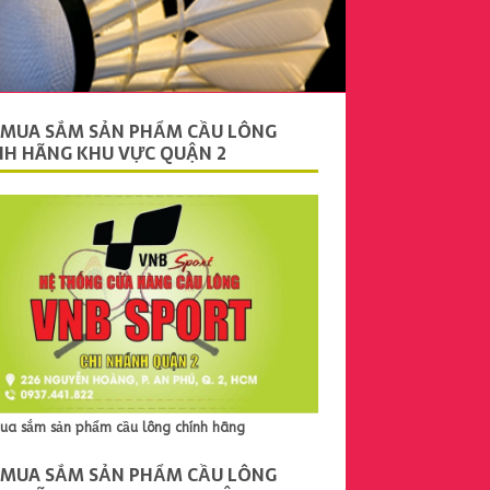
 MUA SẮM SẢN PHẨM CẦU LÔNG
NH HÃNG KHU VỰC QUẬN 2
ua sắm sản phẩm cầu lông chính hãng
 MUA SẮM SẢN PHẨM CẦU LÔNG