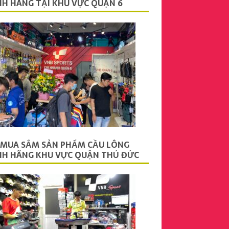
NH HÃNG TẠI KHU VỰC QUẬN 6
 MUA SẮM SẢN PHẨM CẦU LÔNG
NH HÃNG KHU VỰC QUẬN THỦ ĐỨC