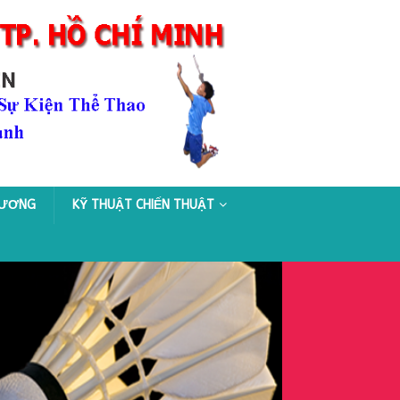
HƯƠNG
KỸ THUẬT CHIẾN THUẬT