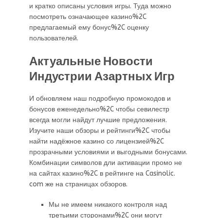
и кратко описаны условия игры. Туда можно
посмотреть означающее казино%2C
предлагаемый ему бонус%2C оценку
пользователей.
Актуальные Новости
Индустрии Азартных Игр
И обновляем наш подробную промокодов и
бонусов еженедельно%2C чтобы севилестр
всегда могли найдут лучшие предложения.
Изучите наши обзоры и рейтинги%2C чтобы
найти надёжное казино со лицензией%2C
прозрачными условиями и выгодными бонусами.
Комбинации символов дли активации промо не
на сайтах казино%2C в рейтинге на Casinolic.
com же на страницах обзоров.
Мы не имеем никакого контроля над
третьими сторонами%2C они могут