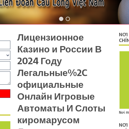
Лицензионное
NƠI
CHÍ
Казино и России В
2024 Году
Легальные%2C
официальные
Онлайн Игровые
Автоматы И Слоты
Nơi m
киромарусом
NƠI