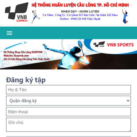
Đăng ký tập