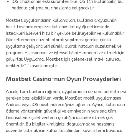
IOS cihazlarının eski sürümleri bile iOS 11’i kullanabilir, bu
nedenle çalışma bu cihazlarda çalışacaktır.
Mostbet uygulamasının kullanıcıları, kullanıcı arayüzünün
basit tasarımı empieza kullanım kolaylığı neticesinde
istedikleri işlevleri hızlı bir şekilde belirleyebilir ve kullanabilir.
Güncellemenin düzenli olarak yapılması gerekir, çünkü
uygulama geliştiricileri sürekli olarak hataları düzeltmek ve
programı – tasarımını ve işlevselliğini – modernize etmek için
çalışırlar. Uygulama, Mostbet için geleneksel mavi-turuncu
renklerde” “tasarlanmıştır.
Mostbet Casino-nun Oyun Provayderləri
Ancak, tüm bunlara rağmen, uygulamanın de uma belirtilmesi
gereken bazı eksiklikleri vardır. MostBet mobil uygulamasını
Android veya iOS nasıl indireceğinizi öğrenin. Ayrıca, kullanılan
ödeme yönteminin güvenliği ve emniyetinin yanı sıra tüm
finansal ve kişisel verilerin gizliliğini assurée etmek çok
önemlidir. Bu bilgiler kimliğinizi doğrulamak ve hesabınızı
güvende tutmak için kullanılacağından, kayıt işlemi boyunca