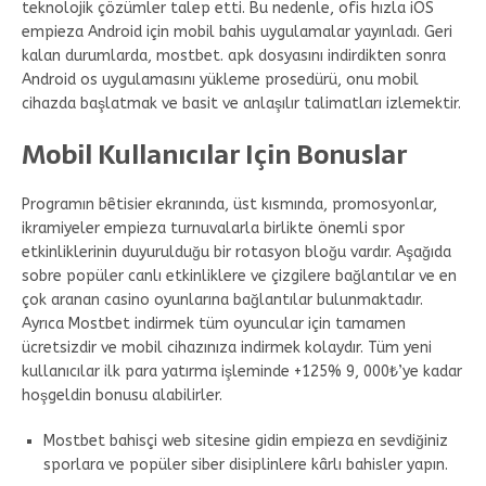
teknolojik çözümler talep etti. Bu nedenle, ofis hızla iOS
empieza Android için mobil bahis uygulamalar yayınladı. Geri
kalan durumlarda, mostbet. apk dosyasını indirdikten sonra
Android os uygulamasını yükleme prosedürü, onu mobil
cihazda başlatmak ve basit ve anlaşılır talimatları izlemektir.
Mobil Kullanıcılar Için Bonuslar
Programın bêtisier ekranında, üst kısmında, promosyonlar,
ikramiyeler empieza turnuvalarla birlikte önemli spor
etkinliklerinin duyurulduğu bir rotasyon bloğu vardır. Aşağıda
sobre popüler canlı etkinliklere ve çizgilere bağlantılar ve en
çok aranan casino oyunlarına bağlantılar bulunmaktadır.
Ayrıca Mostbet indirmek tüm oyuncular için tamamen
ücretsizdir ve mobil cihazınıza indirmek kolaydır. Tüm yeni
kullanıcılar ilk para yatırma işleminde +125% 9, 000₺’ye kadar
hoşgeldin bonusu alabilirler.
Mostbet bahisçi web sitesine gidin empieza en sevdiğiniz
sporlara ve popüler siber disiplinlere kârlı bahisler yapın.