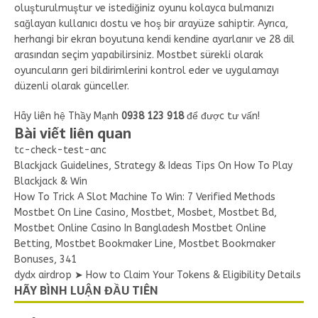
oluşturulmuştur ve istediğiniz oyunu kolayca bulmanızı
sağlayan kullanıcı dostu ve hoş bir arayüze sahiptir. Ayrıca,
herhangi bir ekran boyutuna kendi kendine ayarlanır ve 28 dil
arasından seçim yapabilirsiniz. Mostbet sürekli olarak
oyuncuların geri bildirimlerini kontrol eder ve uygulamayı
düzenli olarak günceller.
Hãy liên hệ Thầy Mạnh
0938 123 918
để được tư vấn!
Bài viết liên quan
tc-check-test-anc
Blackjack Guidelines, Strategy & Ideas Tips On How To Play
Blackjack & Win
How To Trick A Slot Machine To Win: 7 Verified Methods
Mostbet On Line Casino, Mostbet, Mosbet, Mostbet Bd,
Mostbet Online Casino In Bangladesh Mostbet Online
Betting, Mostbet Bookmaker Line, Mostbet Bookmaker
Bonuses, 341
dydx airdrop ➤ How to Claim Your Tokens & Eligibility Details
HÃY BÌNH LUẬN ĐẦU TIÊN