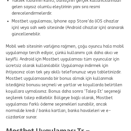
Yüksek itibarının kanıtı, bahisçinin gerçek kullanıcılarından
gelen sayısız olumlu eleştirinin yanı sıra resmi
derecelendirmelerdir.
Mostbet uygulaması, Iphone app Store’da (iOS cihazlar
için) veya sah web sitesinde (Android cihazlar için) aranarak
güncellenebilir.
Mobil web sitesinin varlığına rağmen, çoğu oyuncu hala mobil
uygulamayı tercih ediyor, çünkü kullanımı çok daha akıcı ve
keyifli. Android için Mostbet uygulaması tüm oyuncular için
ücretsiz olarak kullanılabilir. Uygulamayı indirmek için
ihtiyacınız olan tek şey akıllı telefonunuz veya tabletinizdir.
Mostbet uygulamasında bir bonus almak için kullanmak
istediğiniz bonusu seçmeli ve şartlar ve koşullarda belirtilen
koşullara uymalısınız. Bonus daha sonra ‘Talep Et’ seçeneği
seçilerek talep edilebilir. Bölgeye bağlı olarak, Mostbet
uygulaması farklı ödeme seçenekleri sunabilir, ancak
normalde kredi / banka kartları, banka havaleleri ve e-
cüzdanlar sunar.
Mostbet Uygulaması Tr –