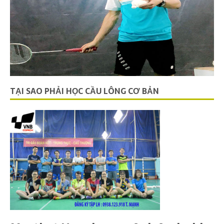
TẠI SAO PHẢI HỌC CẦU LÔNG CƠ BẢN