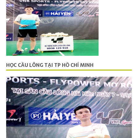
HỌC CẦU LÔNG TẠI TP HỒ CHÍ MINH