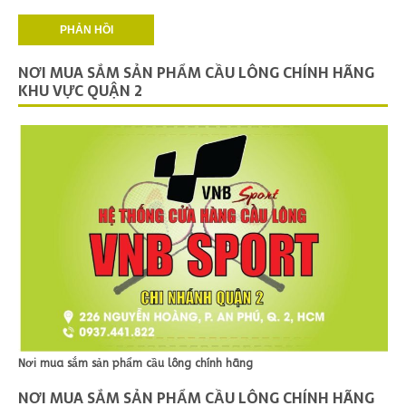
NƠI MUA SẮM SẢN PHẨM CẦU LÔNG CHÍNH HÃNG
KHU VỰC QUẬN 2
Nơi mua sắm sản phẩm cầu lông chính hãng
NƠI MUA SẮM SẢN PHẨM CẦU LÔNG CHÍNH HÃNG