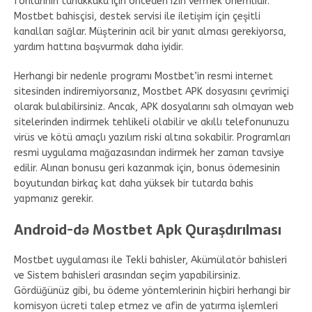
fonlarının tahakkuku için önceden izin vermek önemlidir.
Mostbet bahisçisi, destek servisi ile iletişim için çeşitli
kanalları sağlar. Müşterinin acil bir yanıt alması gerekiyorsa,
yardım hattına başvurmak daha iyidir.
Herhangi bir nedenle programı Mostbet’in resmi internet
sitesinden indiremiyorsanız, Mostbet APK dosyasını çevrimiçi
olarak bulabilirsiniz. Ancak, APK dosyalarını sah olmayan web
sitelerinden indirmek tehlikeli olabilir ve akıllı telefonunuzu
virüs ve kötü amaçlı yazılım riski altına sokabilir. Programları
resmi uygulama mağazasından indirmek her zaman tavsiye
edilir. Alınan bonusu geri kazanmak için, bonus ödemesinin
boyutundan birkaç kat daha yüksek bir tutarda bahis
yapmanız gerekir.
Android-də Mostbet Apk Quraşdırılması
Mostbet uygulaması ile Tekli bahisler, Akümülatör bahisleri
ve Sistem bahisleri arasından seçim yapabilirsiniz.
Gördüğünüz gibi, bu ödeme yöntemlerinin hiçbiri herhangi bir
komisyon ücreti talep etmez ve afin de yatırma işlemleri