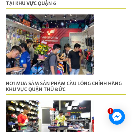
TẠI KHU VỰC QUẬN 6
NƠI MUA SẮM SẢN PHẨM CẦU LÔNG CHÍNH HÃNG
KHU VỰC QUẬN THỦ ĐỨC
1