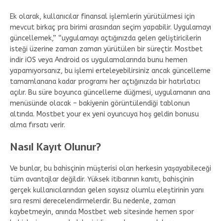
Ek olarak, kullanıcılar finansal işlemlerin yürütülmesi için
mevcut birkaç pra birimi arasından seçim yapabilir. Uygulamayı
güncellemek,” “uygulamayı açtığınızda gelen geliştiricilerin
isteği üzerine zaman zaman yürütülen bir süreçtir. Mostbet
indir iOS veya Android os uygulamalarında bunu hemen
yapamıyorsanız, bu işlemi erteleyebilirsiniz ancak güncelleme
tamamlanana kadar programı her açtığınızda bir hatırlatıcı
açılır. Bu süre boyunca güncelleme düğmesi, uygulamanın ana
menüsünde olacak – bakiyenin görüntülendiği tablonun
altında. Mostbet your ex yeni oyuncuya hoş geldin bonusu
alma fırsatı verir.
Nasıl Kayıt Olunur?
Ve bunlar, bu bahisçinin müşterisi olan herkesin yaşayabileceği
tüm avantajlar değildir. Yüksek itibarının kanıtı, bahisçinin
gerçek kullanıcılarından gelen sayısız olumlu eleştirinin yanı
sıra resmi derecelendirmelerdir. Bu nedenle, zaman
kaybetmeyin, anında Mostbet web sitesinde hemen spor