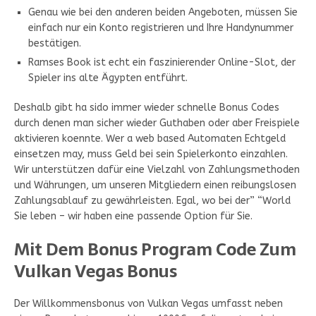
Genau wie bei den anderen beiden Angeboten, müssen Sie
einfach nur ein Konto registrieren und Ihre Handynummer
bestätigen.
Ramses Book ist echt ein faszinierender Online-Slot, der
Spieler ins alte Ägypten entführt.
Deshalb gibt ha sido immer wieder schnelle Bonus Codes
durch denen man sicher wieder Guthaben oder aber Freispiele
aktivieren koennte. Wer a web based Automaten Echtgeld
einsetzen may, muss Geld bei sein Spielerkonto einzahlen.
Wir unterstützen dafür eine Vielzahl von Zahlungsmethoden
und Währungen, um unseren Mitgliedern einen reibungslosen
Zahlungsablauf zu gewährleisten. Egal, wo bei der” “World
Sie leben – wir haben eine passende Option für Sie.
Mit Dem Bonus Program Code Zum
Vulkan Vegas Bonus
Der Willkommensbonus von Vulkan Vegas umfasst neben