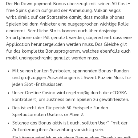
Der No Down payment Bonus überzeugt mit seinen 50 Cost-
free Spins gleich aufgrund der Anmeldung. Vulkan Vegas
wirbt direkt auf der Startseite damit, dass mobile phones
Spielen bei dem Anbieter eine ausgesprochen wichtige Rolle
einnimmt. Sämtliche Slots können auch über dasjenige
Smartphone oder Pill genutzt werden, abgerechnet dass eine
Application heruntergeladen werden muss. Das Gleiche gilt
für das komplette Bonusprogramm, welches ebenfalls auch
mobil uneingeschränkt genutzt werden muss.
Mit seinen bunten Symbolen, spannenden Bonus-Runden
und großzügigen Auszahlungen ist Sweet Paz ein Muss für
jeden Slot-Enthusiasten.
Unser On-line Casino wird regelmäßig durch die eCOGRA
kontrolliert, um Justness beim Spielen zu gewährleisten.
Das ist echt der für perish 50 Freispiele für den
Spielautomaten Useless or Alive 2.
Solange das Bonus aktiv ist auch, sollten User” “mit der
Anforderung ihrer Auszahlung vorsichtig sein.