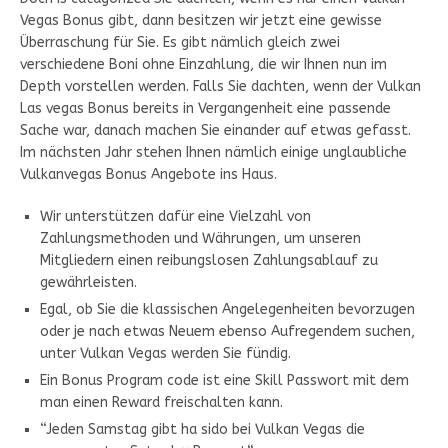
Vegas Bonus gibt, dann besitzen wir jetzt eine gewisse
Überraschung für Sie. Es gibt nämlich gleich zwei
verschiedene Boni ohne Einzahlung, die wir Ihnen nun im
Depth vorstellen werden. Falls Sie dachten, wenn der Vulkan
Las vegas Bonus bereits in Vergangenheit eine passende
Sache war, danach machen Sie einander auf etwas gefasst.
Im nächsten Jahr stehen Ihnen nämlich einige unglaubliche
Vulkanvegas Bonus Angebote ins Haus.
Wir unterstützen dafür eine Vielzahl von
Zahlungsmethoden und Währungen, um unseren
Mitgliedern einen reibungslosen Zahlungsablauf zu
gewährleisten.
Egal, ob Sie die klassischen Angelegenheiten bevorzugen
oder je nach etwas Neuem ebenso Aufregendem suchen,
unter Vulkan Vegas werden Sie fündig.
Ein Bonus Program code ist eine Skill Passwort mit dem
man einen Reward freischalten kann.
“Jeden Samstag gibt ha sido bei Vulkan Vegas die