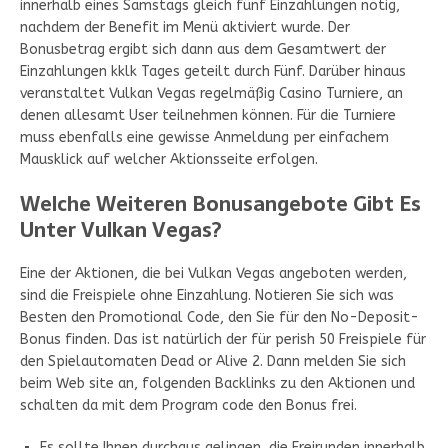
innerhalb eines Samstags gleich fünf Einzahlungen nötig,
nachdem der Benefit im Menü aktiviert wurde. Der
Bonusbetrag ergibt sich dann aus dem Gesamtwert der
Einzahlungen kklk Tages geteilt durch Fünf. Darüber hinaus
veranstaltet Vulkan Vegas regelmäßig Casino Turniere, an
denen allesamt User teilnehmen können. Für die Turniere
muss ebenfalls eine gewisse Anmeldung per einfachem
Mausklick auf welcher Aktionsseite erfolgen.
Welche Weiteren Bonusangebote Gibt Es
Unter Vulkan Vegas?
Eine der Aktionen, die bei Vulkan Vegas angeboten werden,
sind die Freispiele ohne Einzahlung. Notieren Sie sich was
Besten den Promotional Code, den Sie für den No-Deposit-
Bonus finden. Das ist natürlich der für perish 50 Freispiele für
den Spielautomaten Dead or Alive 2. Dann melden Sie sich
beim Web site an, folgenden Backlinks zu den Aktionen und
schalten da mit dem Program code den Bonus frei.
Es sollte Ihnen durchaus gelingen, die Freirunden innerhalb