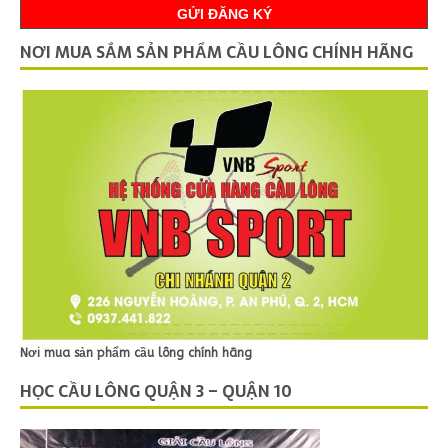
NƠI MUA SẮM SẢN PHẨM CẦU LÔNG CHÍNH HÃNG
Nơi mua sản phẩm cầu lông chính hãng
HỌC CẦU LÔNG QUẬN 3 – QUẬN 10