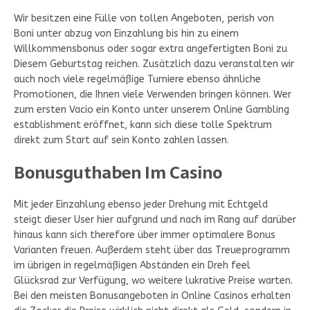
Wir besitzen eine Fülle von tollen Angeboten, perish von
Boni unter abzug von Einzahlung bis hin zu einem
Willkommensbonus oder sogar extra angefertigten Boni zu
Diesem Geburtstag reichen. Zusätzlich dazu veranstalten wir
auch noch viele regelmäßige Turniere ebenso ähnliche
Promotionen, die Ihnen viele Verwenden bringen können. Wer
zum ersten Vacio ein Konto unter unserem Online Gambling
establishment eröffnet, kann sich diese tolle Spektrum
direkt zum Start auf sein Konto zahlen lassen.
Bonusguthaben Im Casino
Mit jeder Einzahlung ebenso jeder Drehung mit Echtgeld
steigt dieser User hier aufgrund und nach im Rang auf darüber
hinaus kann sich therefore über immer optimalere Bonus
Varianten freuen. Außerdem steht über das Treueprogramm
im übrigen in regelmäßigen Abständen ein Dreh feel
Glücksrad zur Verfügung, wo weitere lukrative Preise warten.
Bei den meisten Bonusangeboten in Online Casinos erhalten