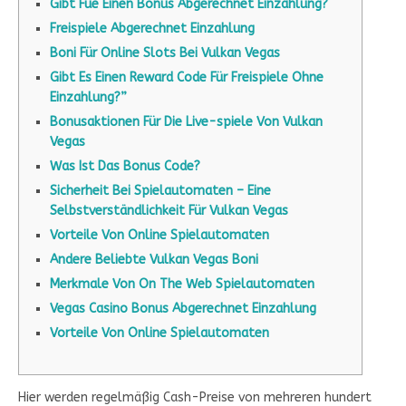
Gibt Fue Einen Bonus Abgerechnet Einzahlung?
Freispiele Abgerechnet Einzahlung
Boni Für Online Slots Bei Vulkan Vegas
Gibt Es Einen Reward Code Für Freispiele Ohne
Einzahlung?”
Bonusaktionen Für Die Live-spiele Von Vulkan
Vegas
Was Ist Das Bonus Code?
Sicherheit Bei Spielautomaten – Eine
Selbstverständlichkeit Für Vulkan Vegas
Vorteile Von Online Spielautomaten
Andere Beliebte Vulkan Vegas Boni
Merkmale Von On The Web Spielautomaten
Vegas Casino Bonus Abgerechnet Einzahlung
Vorteile Von Online Spielautomaten
Hier werden regelmäßig Cash-Preise von mehreren hundert