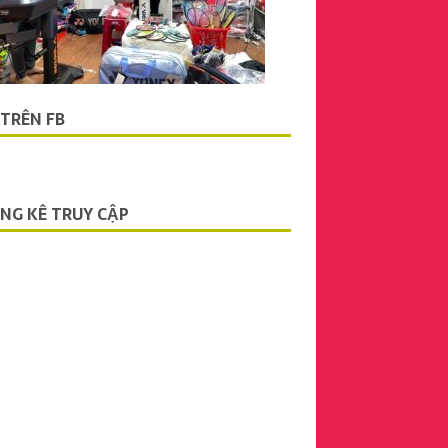
 TRÊN FB
NG KÊ TRUY CẬP