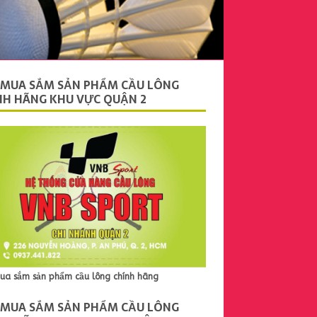
 MUA SẮM SẢN PHẨM CẦU LÔNG
NH HÃNG KHU VỰC QUẬN 2
ua sắm sản phẩm cầu lông chính hãng
 MUA SẮM SẢN PHẨM CẦU LÔNG