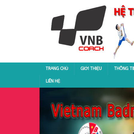
TRANG CHỦ
GIỚI THIỆU
THÔNG TI
LIÊN HỆ