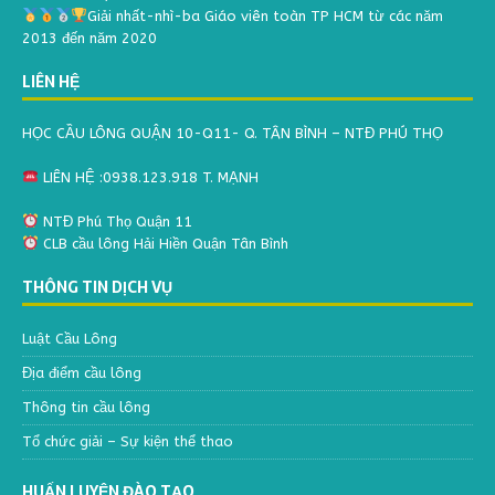
Giải nhất-nhì-ba Giáo viên toàn TP HCM từ các năm
2013 đến năm 2020
LIÊN HỆ
HỌC CẦU LÔNG QUẬN 10-Q11- Q. TÂN BÌNH – NTĐ PHÚ THỌ
LIÊN HỆ :0938.123.918 T. MẠNH
NTĐ Phú Thọ Quận 11
CLB cầu lông Hải Hiền Quận Tân Bình
THÔNG TIN DỊCH VỤ
Luật Cầu Lông
Địa điểm cầu lông
Thông tin cầu lông
Tổ chức giải – Sự kiện thể thao
HUẤN LUYỆN ĐÀO TẠO