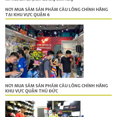
NƠI MUA SẮM SẢN PHẨM CẦU LÔNG CHÍNH HÃNG
TẠI KHU VỰC QUẬN 6
NƠI MUA SẮM SẢN PHẨM CẦU LÔNG CHÍNH HÃNG
KHU VỰC QUẬN THỦ ĐỨC