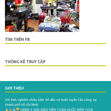
TÌM TRÊN FB
THỐNG KÊ TRUY CẬP
GIỚI THIỆU
Với kinh nghiệm nhiều năm thì đấu và huấn luyện Cầu Lông tại
thành phố Hồ Chí Minh.
HẠNG 3 GIẢI GIÁO VIÊN TOÀN QUỐC NĂM 2018