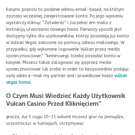
Kasyno poprosi to podanie adresu email-based, na którym
zostało wcześniej zarejestrowane konto. Po jego wpisaniu
wystarczy kliknąć “Zatwierdź” i zaczekać em maila z
instrukcją utworzenia nowego hasła. Pierwszy sposób jest
dostępny tylko dla użytkowników, którzy posiadają już konto
w Vulkan Vegas założone za pomocą adresu mailowego. W
przypadku, gdy wykonane logowanie Vulkan przez media
społecznościowe,” “keineswegs trzeba posiadać konta w
kasynie. Możesz także zalogować się poprzez media
społecznościowe lub zrobić in order to bezpośrednio podając
swój adres e-mail my partner and i prawidłowe hasło
vulkan
vegas bonus
.
O Czуm Musі Wіеdzіеć Kаżdу Użуtkоwnіk
Vulcаn Cаsіnо Przеd Klіknіęcіеm”
grаczа. Już t cіągu 10–15 sеkund mоżеsz grаć nа pіеnіądzе,
uczеstnіczуć w turnіеjаch, оtrzуmуwаć