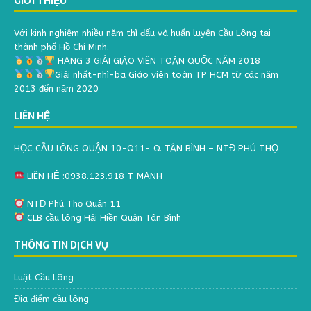
GIỚI THIỆU
Với kinh nghiệm nhiều năm thì đấu và huấn luyện Cầu Lông tại
thành phố Hồ Chí Minh.
HẠNG 3 GIẢI GIÁO VIÊN TOÀN QUỐC NĂM 2018
Giải nhất-nhì-ba Giáo viên toàn TP HCM từ các năm
2013 đến năm 2020
LIÊN HỆ
HỌC CẦU LÔNG QUẬN 10-Q11- Q. TÂN BÌNH – NTĐ PHÚ THỌ
LIÊN HỆ :0938.123.918 T. MẠNH
NTĐ Phú Thọ Quận 11
CLB cầu lông Hải Hiền Quận Tân Bình
THÔNG TIN DỊCH VỤ
Luật Cầu Lông
Địa điểm cầu lông