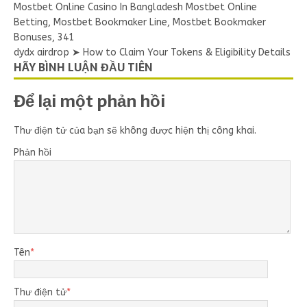
Mostbet Online Casino In Bangladesh Mostbet Online
Betting, Mostbet Bookmaker Line, Mostbet Bookmaker
Bonuses, 341
dydx airdrop ➤ How to Claim Your Tokens & Eligibility Details
HÃY BÌNH LUẬN ĐẦU TIÊN
Để lại một phản hồi
Thư điện tử của bạn sẽ không được hiện thị công khai.
Phản hồi
Tên
*
Thư điện tử
*