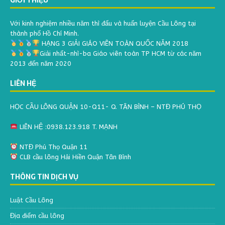
Với kinh nghiệm nhiều năm thì đấu và huấn luyện Cầu Lông tại
thành phố Hồ Chí Minh.
HẠNG 3 GIẢI GIÁO VIÊN TOÀN QUỐC NĂM 2018
Giải nhất-nhì-ba Giáo viên toàn TP HCM từ các năm
2013 đến năm 2020
LIÊN HỆ
HỌC CẦU LÔNG QUẬN 10-Q11- Q. TÂN BÌNH – NTĐ PHÚ THỌ
LIÊN HỆ :0938.123.918 T. MẠNH
NTĐ Phú Thọ Quận 11
CLB cầu lông Hải Hiền Quận Tân Bình
THÔNG TIN DỊCH VỤ
Luật Cầu Lông
Địa điểm cầu lông