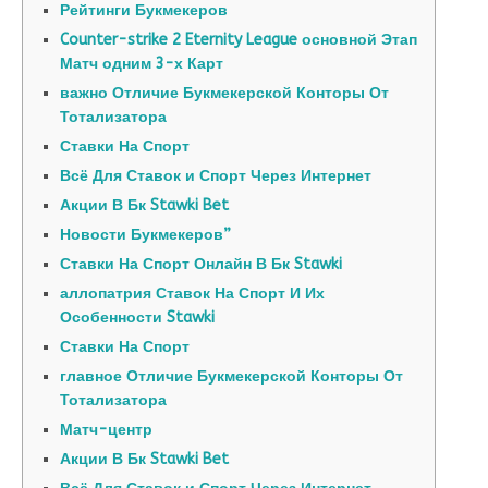
Рейтинги Букмекеров
Counter-strike 2 Eternity League основной Этап
Матч одним 3-х Карт
важно Отличие Букмекерской Конторы От
Тотализатора
Ставки На Спорт
Всё Для Ставок и Спорт Через Интернет
Акции В Бк Stawki Bet
Новости Букмекеров”
Ставки На Спорт Онлайн В Бк Stawki
аллопатрия Ставок На Спорт И Их
Особенности Stawki
Ставки На Спорт
главное Отличие Букмекерской Конторы От
Тотализатора
Матч-центр
Акции В Бк Stawki Bet