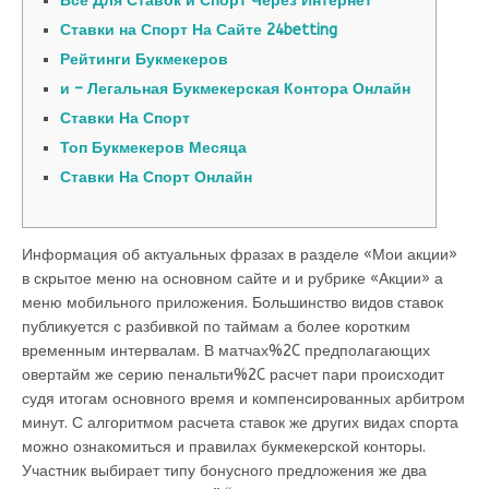
Всё Для Ставок и Спорт Через Интернет
Ставки на Спорт На Сайте 24betting
Рейтинги Букмекеров
и – Легальная Букмекерская Контора Онлайн
Ставки На Спорт
Топ Букмекеров Месяца
Ставки На Спорт Онлайн
Информация об актуальных фразах в разделе «Мои акции»
в скрытое меню на основном сайте и и рубрике «Акции» а
меню мобильного приложения. Большинство видов ставок
публикуется с разбивкой по таймам а более коротким
временным интервалам. В матчах%2C предполагающих
овертайм же серию пенальти%2C расчет пари происходит
судя итогам основного время и компенсированных арбитром
минут. С алгоритмом расчета ставок же других видах спорта
можно ознакомиться и правилах букмекерской конторы.
Участник выбирает типу бонусного предложения же два