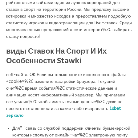
рейтинговыми сайтами один из лучших корпораций для
ставок в спорт на территории России. Мы предложу высокие
котировки и множество исходов а предоставляем подробную
статистику игроков и видеотрансляции для live-ставок. Cреди
многочисленных предложений а сети интернет%2C выбирать
ставку непросто!
виды Ставок На Спорт И Их
Особенности Stawki
веб-сайта. OK Если вы только хотите использовать файлы
«cookie»%2C измените настройки браузера. Текущий
счет%2C время события%2C статистические данные и
анимация носят информативный характер. Мы прилагаем
все усилия%2C чтобы иметь точные данные%2C даже не
несем ответственности за какие-либо исправлять
1xbet
зеркало
.
Для” “связь со службой поддержки клиенты букмекерской
конторы используют онлайн-чат%2C электронную почту.