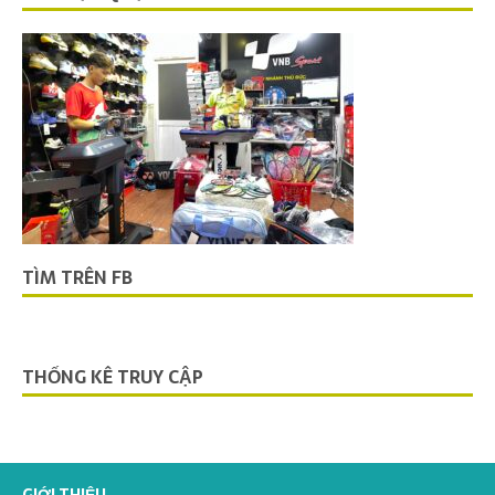
TÌM TRÊN FB
THỐNG KÊ TRUY CẬP
GIỚI THIỆU