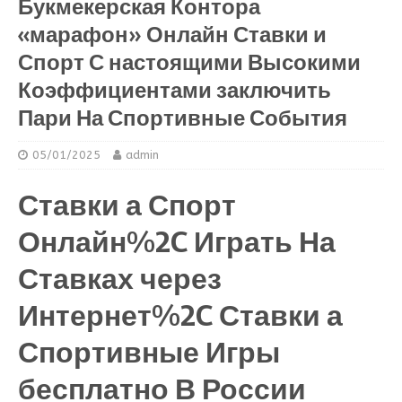
Букмекерская Контора
«марафон» Онлайн Ставки и
Спорт С настоящими Высокими
Коэффициентами заключить
Пари На Спортивные События
05/01/2025
admin
Ставки а Спорт
Онлайн%2C Играть На
Ставках через
Интернет%2C Ставки а
Спортивные Игры
бесплатно В России