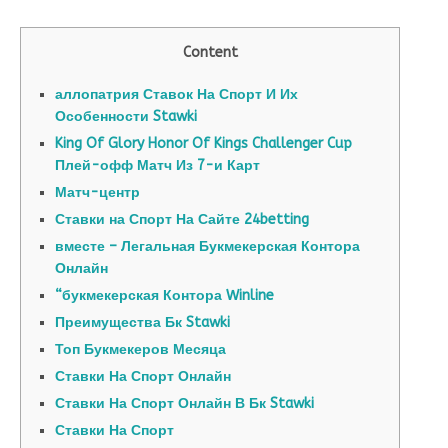
Content
аллопатрия Ставок На Спорт И Их
Особенности Stawki
King Of Glory Honor Of Kings Challenger Cup
Плей-офф Матч Из 7-и Карт
Матч-центр
Ставки на Спорт На Сайте 24betting
вместе – Легальная Букмекерская Контора
Онлайн
“букмекерская Контора Winline
Преимущества Бк Stawki
Топ Букмекеров Месяца
Ставки На Спорт Онлайн
Ставки На Спорт Онлайн В Бк Stawki
Ставки На Спорт