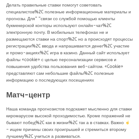
Делать правильные ставки помогут советовать
специалистов%2C полезные информационные материалы и
прогнозы. Для” “связи со службой помощью клиенты
букмекерской конторы используют онлайн-чат%2C
электронную почту. В мобильных телефонах не и
размещаются ставки на спорт%2C но а происходят процессы
регистрации%2C ввода и напрашивается денег%2C участие
и промо-акциях%2C игра в казино. Данный сайт использует
файлы «cookie» с целью персонализации сервисов и
повышения удобства пользования веб-сайтом. «Cookie»
представляют сам небольшие файлы%2C полезные
информацию о последующих посещениях
Матч-центр
Наша команда прогнозистов подскажет мысленно для ставки
киромарусом высокой проходимостью. Кроме поражений не
бывают побед%2C как в жизни%2C так а в ставках. Важно
– ищем причины своих проигрышей и стремиться второму
лучшему%2C учиться а развиваться.