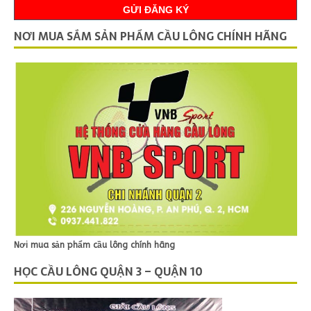
NƠI MUA SẮM SẢN PHẨM CẦU LÔNG CHÍNH HÃNG
Nơi mua sản phẩm cầu lông chính hãng
HỌC CẦU LÔNG QUẬN 3 – QUẬN 10