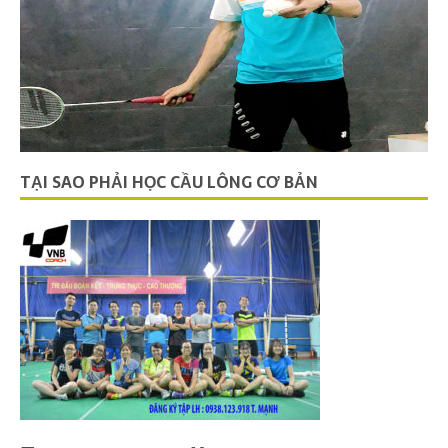
TẠI SAO PHẢI HỌC CẦU LÔNG CƠ BẢN