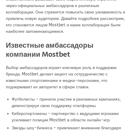
через официальных амбассадоров и различные
коллаборации. Они стремятся повысить свою узнаваемость и
привлечь новую аудиторию. Давайте подробнее рассмотрим,
кто становится лицом Mostbet и какие коллаборации были
наиболее запоминающимися.
Известные амбассадоры
компании Mostbet
Выбор амбассадоров играет ключевую роль в поддержке
бренда. Mostbet делает акцент на сотрудничество с
известными спортсменами и медиа-персонами, что
подчеркивает их авторитет в сфере ставок.
Футболисты – приняли участие в рекламных кампаниях,
демонстрируя свою поддержку платформы.
Киберспортсмены – партнерство с ведущими игроками
усиливает позиции Mostbet в области онлайн-игр.
Звезды шоу-бизнеса – привлекают внимание благодаря