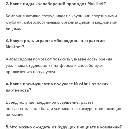
2. Какие виды коллабораций проводит Mostbet?
Компания активно сотрудничает с крупными спортивными
клубами, киберспортивными организациями и медийными
лицами.
3. Какую роль играют амбассадоры в стратегии
Mostbet?
Амбассадоры помогают повысить узнаваемость бренда,
увеличивают доверие к платформе и способствуют
продвижению новых услуг.
4. Какие преимущества получает Mostbet от таких
партнерств?
Бренд получает медийное освещение, растёт
пользовательская база и усиливается конкурентная позиция
на рынке.
5. Что можно ожидать от будущих инициатив компании?