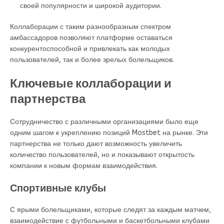
своей популярности и широкой аудитории.
Коллаборации с таким разнообразным спектром
амбассадоров позволяют платформе оставаться
конкурентоспособной и привлекать как молодых
пользователей, так и более зрелых болельщиков.
Ключевые коллаборации и
партнерства
Сотрудничество с различными организациями было еще
одним шагом к укреплению позиций Mostbet на рынке. Эти
партнерства не только дают возможность увеличить
количество пользователей, но и показывают открытость
компании к новым формам взаимодействия.
Спортивные клубы
С ярыми болельщиками, которые следят за каждым матчем,
взаимодействие с футбольными и баскетбольными клубами