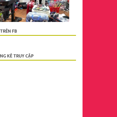
 TRÊN FB
NG KÊ TRUY CẬP