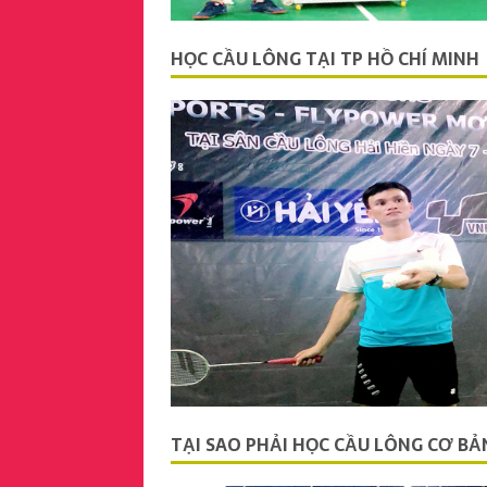
HỌC CẦU LÔNG TẠI TP HỒ CHÍ MINH
TẠI SAO PHẢI HỌC CẦU LÔNG CƠ BẢ