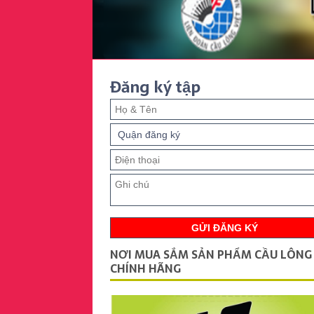
Đăng ký tập
NƠI MUA SẮM SẢN PHẨM CẦU LÔNG
CHÍNH HÃNG