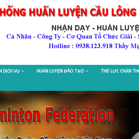
N DỊCH VỤ
HUẤN LUYỆN ĐÀO TẠO
THỂ LỰC CHẤN T