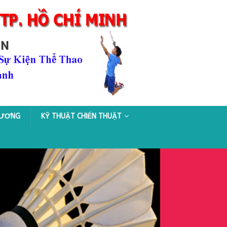
HƯƠNG
KỸ THUẬT CHIẾN THUẬT