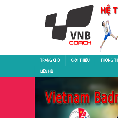
TRANG CHỦ
GIỚI THIỆU
THÔNG TI
LIÊN HỆ