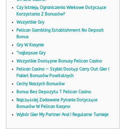
Czy Istnieją Ograniczenia Wiekowe Dotyczące
Korzystania Z Bonusów?
Wszystkie Gry
Pelican Gambling Establishment No Deposit
Bonus
Gry W Kasynie
“najlepsze Gry
Wszystkie Dostępne Bonusy Pelican Casino
Pelican Casino — Szybki Dostęp Carry Out Gier I
Pakiet Bonusów Powitalnych
Cechy Naszych Bonusów
Bonus Bez Depozytu T Pelican Casino
Najczęściej Zadawane Pytania Dotyczące
Bonusów W Pelican Kasyno
Wybór Gier My Partner And I Regularne Turnieje