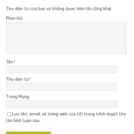
Thư điện tử của bạn sẽ không được hiện thị công khai.
Phản hồi
Tên
*
Thư điện tử
*
Trang Mạng
Lưu tên, email và trang web của tôi trong trình duyệt cho
lần bình luận sau.