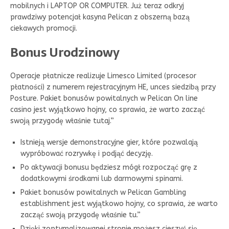
mobilnych i LAPTOP OR COMPUTER. Już teraz odkryj
prawdziwy potencjał kasyna Pelican z obszerną bazą
ciekawych promocji.
Bonus Urodzinowy
Operacje płatnicze realizuje Limesco Limited (procesor
płatności) z numerem rejestracyjnym HE, unces siedzibą przy
Posture. Pakiet bonusów powitalnych w Pelican On line
casino jest wyjątkowo hojny, co sprawia, że warto zacząć
swoją przygodę właśnie tutaj.”
Istnieją wersje demonstracyjne gier, które pozwalają
wypróbować rozrywkę i podjąć decyzję.
Po aktywacji bonusu będziesz mógł rozpocząć grę z
dodatkowymi środkami lub darmowymi spinami.
Pakiet bonusów powitalnych w Pelican Gambling
establishment jest wyjątkowo hojny, co sprawia, że warto
zacząć swoją przygodę właśnie tu.”
Dzięki zoptymalizowanej stronie możesz cieszyć się