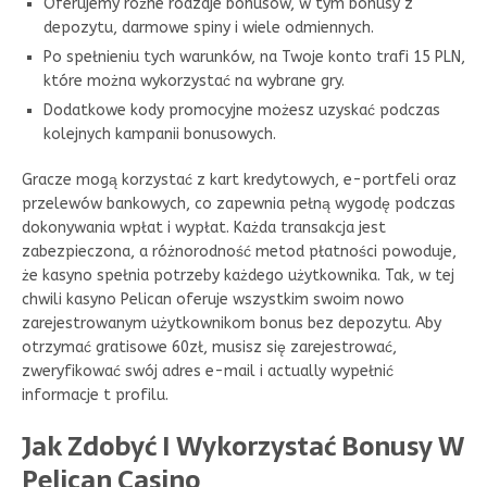
Oferujemy różne rodzaje bonusów, w tym bonusy z
depozytu, darmowe spiny i wiele odmiennych.
Po spełnieniu tych warunków, na Twoje konto trafi 15 PLN,
które można wykorzystać na wybrane gry.
Dodatkowe kody promocyjne możesz uzyskać podczas
kolejnych kampanii bonusowych.
Gracze mogą korzystać z kart kredytowych, e-portfeli oraz
przelewów bankowych, co zapewnia pełną wygodę podczas
dokonywania wpłat i wypłat. Każda transakcja jest
zabezpieczona, a różnorodność metod płatności powoduje,
że kasyno spełnia potrzeby każdego użytkownika. Tak, w tej
chwili kasyno Pelican oferuje wszystkim swoim nowo
zarejestrowanym użytkownikom bonus bez depozytu. Aby
otrzymać gratisowe 60zł, musisz się zarejestrować,
zweryfikować swój adres e-mail i actually wypełnić
informacje t profilu.
Jak Zdobyć I Wykorzystać Bonusy W
Pelican Casino