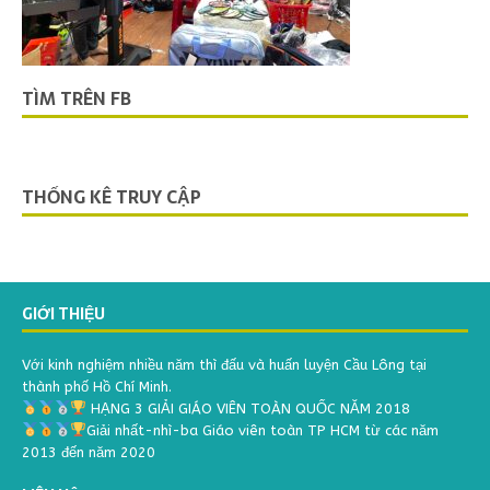
TÌM TRÊN FB
THỐNG KÊ TRUY CẬP
GIỚI THIỆU
Với kinh nghiệm nhiều năm thì đấu và huấn luyện Cầu Lông tại
thành phố Hồ Chí Minh.
HẠNG 3 GIẢI GIÁO VIÊN TOÀN QUỐC NĂM 2018
Giải nhất-nhì-ba Giáo viên toàn TP HCM từ các năm
2013 đến năm 2020