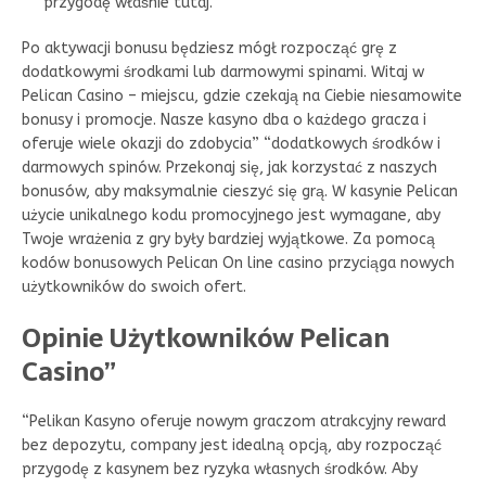
przygodę właśnie tutaj.”
Po aktywacji bonusu będziesz mógł rozpocząć grę z
dodatkowymi środkami lub darmowymi spinami. Witaj w
Pelican Casino – miejscu, gdzie czekają na Ciebie niesamowite
bonusy i promocje. Nasze kasyno dba o każdego gracza i
oferuje wiele okazji do zdobycia” “dodatkowych środków i
darmowych spinów. Przekonaj się, jak korzystać z naszych
bonusów, aby maksymalnie cieszyć się grą. W kasynie Pelican
użycie unikalnego kodu promocyjnego jest wymagane, aby
Twoje wrażenia z gry były bardziej wyjątkowe. Za pomocą
kodów bonusowych Pelican On line casino przyciąga nowych
użytkowników do swoich ofert.
Opinie Użytkowników Pelican
Casino”
“Pelikan Kasyno oferuje nowym graczom atrakcyjny reward
bez depozytu, company jest idealną opcją, aby rozpocząć
przygodę z kasynem bez ryzyka własnych środków. Aby