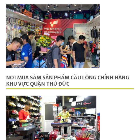
NƠI MUA SẮM SẢN PHẨM CẦU LÔNG CHÍNH HÃNG
KHU VỰC QUẬN THỦ ĐỨC