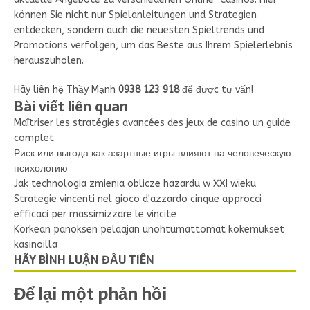
können Sie nicht nur Spielanleitungen und Strategien
entdecken, sondern auch die neuesten Spieltrends und
Promotions verfolgen, um das Beste aus Ihrem Spielerlebnis
herauszuholen.
Hãy liên hệ Thầy Mạnh
0938 123 918
để được tư vấn!
Bài viết liên quan
Maîtriser les stratégies avancées des jeux de casino un guide
complet
Риск или выгода как азартные игры влияют на человеческую
психологию
Jak technologia zmienia oblicze hazardu w XXI wieku
Strategie vincenti nel gioco d'azzardo cinque approcci
efficaci per massimizzare le vincite
Korkean panoksen pelaajan unohtumattomat kokemukset
kasinoilla
HÃY BÌNH LUẬN ĐẦU TIÊN
Để lại một phản hồi