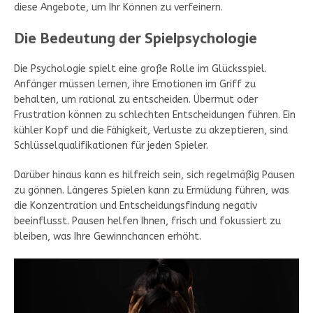
diese Angebote, um Ihr Können zu verfeinern.
Die Bedeutung der Spielpsychologie
Die Psychologie spielt eine große Rolle im Glücksspiel.
Anfänger müssen lernen, ihre Emotionen im Griff zu
behalten, um rational zu entscheiden. Übermut oder
Frustration können zu schlechten Entscheidungen führen. Ein
kühler Kopf und die Fähigkeit, Verluste zu akzeptieren, sind
Schlüsselqualifikationen für jeden Spieler.
Darüber hinaus kann es hilfreich sein, sich regelmäßig Pausen
zu gönnen. Längeres Spielen kann zu Ermüdung führen, was
die Konzentration und Entscheidungsfindung negativ
beeinflusst. Pausen helfen Ihnen, frisch und fokussiert zu
bleiben, was Ihre Gewinnchancen erhöht.