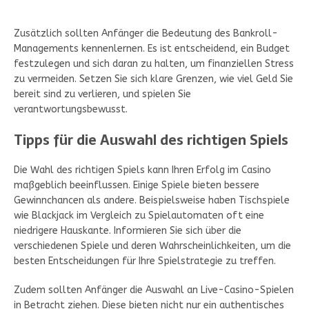
Zusätzlich sollten Anfänger die Bedeutung des Bankroll-
Managements kennenlernen. Es ist entscheidend, ein Budget
festzulegen und sich daran zu halten, um finanziellen Stress
zu vermeiden. Setzen Sie sich klare Grenzen, wie viel Geld Sie
bereit sind zu verlieren, und spielen Sie
verantwortungsbewusst.
Tipps für die Auswahl des richtigen Spiels
Die Wahl des richtigen Spiels kann Ihren Erfolg im Casino
maßgeblich beeinflussen. Einige Spiele bieten bessere
Gewinnchancen als andere. Beispielsweise haben Tischspiele
wie Blackjack im Vergleich zu Spielautomaten oft eine
niedrigere Hauskante. Informieren Sie sich über die
verschiedenen Spiele und deren Wahrscheinlichkeiten, um die
besten Entscheidungen für Ihre Spielstrategie zu treffen.
Zudem sollten Anfänger die Auswahl an Live-Casino-Spielen
in Betracht ziehen. Diese bieten nicht nur ein authentisches