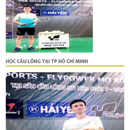
HỌC CẦU LÔNG TẠI TP HỒ CHÍ MINH