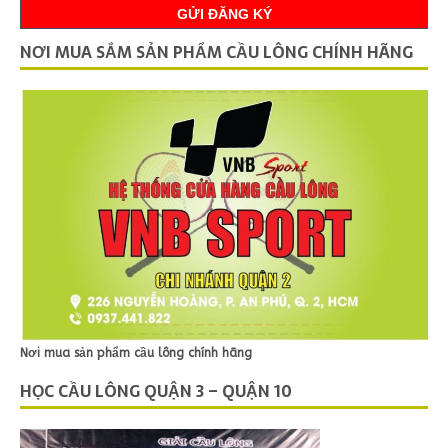
NƠI MUA SẮM SẢN PHẨM CẦU LÔNG CHÍNH HÃNG
Nơi mua sản phẩm cầu lông chính hãng
HỌC CẦU LÔNG QUẬN 3 – QUẬN 10