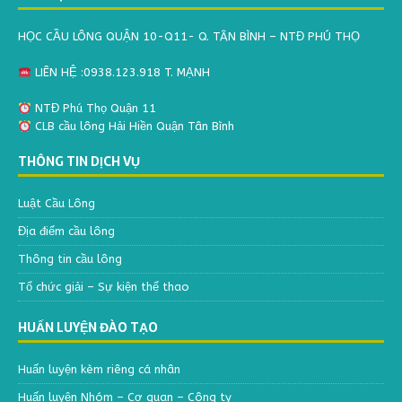
HỌC CẦU LÔNG QUẬN 10-Q11- Q. TÂN BÌNH – NTĐ PHÚ THỌ
LIÊN HỆ :0938.123.918 T. MẠNH
NTĐ Phú Thọ Quận 11
CLB cầu lông Hải Hiền Quận Tân Bình
THÔNG TIN DỊCH VỤ
Luật Cầu Lông
Địa điểm cầu lông
Thông tin cầu lông
Tổ chức giải – Sự kiện thể thao
HUẤN LUYỆN ĐÀO TẠO
Huấn luyện kèm riêng cá nhân
Huấn luyện Nhóm – Cơ quan – Công ty