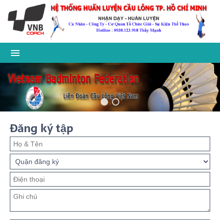
Đăng ký tập