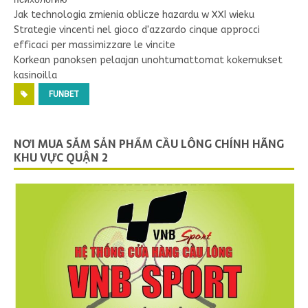
Jak technologia zmienia oblicze hazardu w XXI wieku
Strategie vincenti nel gioco d'azzardo cinque approcci
efficaci per massimizzare le vincite
Korkean panoksen pelaajan unohtumattomat kokemukset
kasinoilla
FUNBET
NƠI MUA SẮM SẢN PHẨM CẦU LÔNG CHÍNH HÃNG
KHU VỰC QUẬN 2