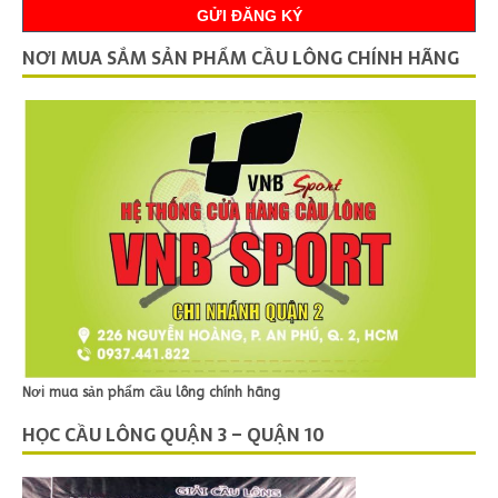
NƠI MUA SẮM SẢN PHẨM CẦU LÔNG CHÍNH HÃNG
Nơi mua sản phẩm cầu lông chính hãng
HỌC CẦU LÔNG QUẬN 3 – QUẬN 10