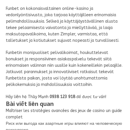
Funbet on kokonaisvaltainen online-kasino ja
vedonlyöntisivusto, joka tarjoaa käyttäjilleen erinomaisia
pelimahdollisuuksia. Selkeä ja käyttäjäystävällinen alusta
tekee pelaamisesta vaivatonta ja miellyttävää, ja laaja
maksutapavalikoima, kuten Zimpler, varmistaa, että
talletukset ja kotiutukset sujuvat nopeasti ja turvallisesti.
Funbetin monipuoliset pelivalikoimat, houkuttelevat
bonukset ja responsiivinen asiakaspalvelu tekevät siitä
erinomaisen valinnan niin uusille kuin kokeneillekin pelaajille.
Jatkuvat parannukset ja innovatiiviset ratkaisut tekevät
Funbetista paikan, josta voi löytää unohtumattomia
pelikokemuksia ja mahdollisuuksia voittoihin.
Hãy liên hệ Thầy Mạnh
0938 123 918
để được tư vấn!
Bài viết liên quan
Maîtriser les stratégies avancées des jeux de casino un guide
complet
Риск или выгода как азартные игры влияют на человеческую
психологию