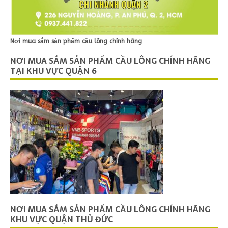
Nơi mua sắm sản phẩm cầu lông chính hãng
NƠI MUA SẮM SẢN PHẨM CẦU LÔNG CHÍNH HÃNG
TẠI KHU VỰC QUẬN 6
NƠI MUA SẮM SẢN PHẨM CẦU LÔNG CHÍNH HÃNG
KHU VỰC QUẬN THỦ ĐỨC