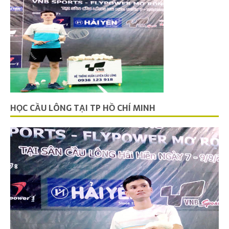
HỌC CẦU LÔNG TẠI TP HỒ CHÍ MINH