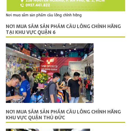
Nơi mua sắm sản phẩm cầu lông chính hãng
NƠI MUA SẮM SẢN PHẨM CẦU LÔNG CHÍNH HÃNG
TẠI KHU VỰC QUẬN 6
NƠI MUA SẮM SẢN PHẨM CẦU LÔNG CHÍNH HÃNG
KHU VỰC QUẬN THỦ ĐỨC