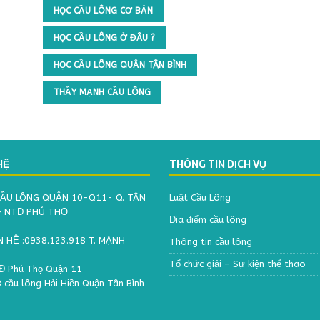
HỌC CẦU LÔNG CƠ BẢN
HỌC CẦU LÔNG Ở ĐÂU ?
HỌC CẦU LÔNG QUẬN TÂN BÌNH
THẦY MẠNH CẦU LÔNG
HỆ
THÔNG TIN DỊCH VỤ
ẦU LÔNG QUẬN 10-Q11- Q. TÂN
Luật Cầu Lông
– NTĐ PHÚ THỌ
Địa điểm cầu lông
N HỆ :0938.123.918 T. MẠNH
Thông tin cầu lông
Tổ chức giải – Sự kiện thể thao
 Phú Thọ Quận 11
 cầu lông Hải Hiền Quận Tân Bình