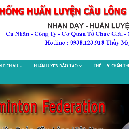
N DỊCH VỤ
HUẤN LUYỆN ĐÀO TẠO
THỂ LỰC CHẤN T