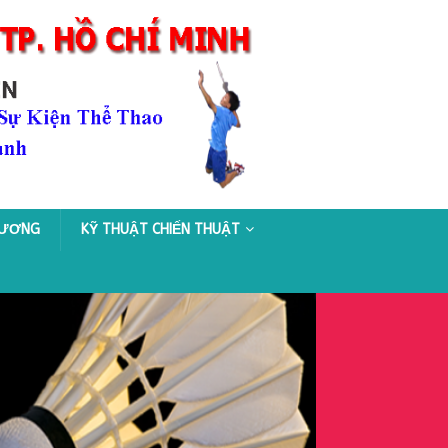
HƯƠNG
KỸ THUẬT CHIẾN THUẬT