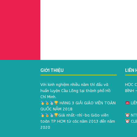
GIỚI THIỆU
LIÊN 
Với kinh nghiệm nhiều năm thì đấu và
HỌC C
huấn luyện Cầu Lông tại thành phố Hồ
BÌNH 
Chí Minh.
HẠNG 3 GIẢI GIÁO VIÊN TOÀN
LIÊ
QUỐC NĂM 2018
Giải nhất-nhì-ba Giáo viên
NTĐ
toàn TP HCM từ các năm 2013 đến năm
CLB
2020