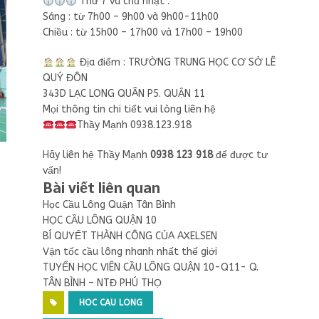
Thứ 7 và chủ nhật :
Sáng : từ 7h00 – 9h00 và 9h00-11h00
Chiều : từ 15h00 – 17h00 và 17h00 – 19h00
Địa điểm : TRƯỜNG TRUNG HỌC CƠ SỞ LÊ
QUÝ ĐÔN
343D LẠC LONG QUÂN P5. QUẬN 11
Mọi thông tin chi tiết vui lòng liên hệ
Thầy Mạnh 0938.123.918
Hãy liên hệ Thầy Mạnh
0938 123 918
để được tư
vấn!
Bài viết liên quan
Học Cầu Lông Quận Tân Bình
HỌC CẦU LÔNG QUẬN 10
BÍ QUYẾT THÀNH CÔNG CỦA AXELSEN
Vận tốc cầu lông nhanh nhất thế giới
TUYỂN HỌC VIÊN CẦU LÔNG QUẬN 10-Q11- Q.
TÂN BÌNH – NTĐ PHÚ THỌ
HOC CAU LONG