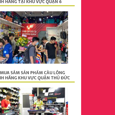
NH HÃNG TẠI KHU VỰC QUẬN 6
 MUA SẮM SẢN PHẨM CẦU LÔNG
NH HÃNG KHU VỰC QUẬN THỦ ĐỨC