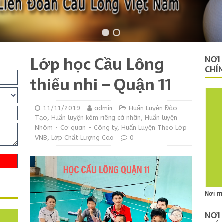
Lớp học Cầu Lông
NƠI
CHÍ
thiếu nhi – Quận 11
11/11/2019
admin
Huấn Luyện Đào
Tạo
,
Huấn luyện kèm riêng cá nhân
,
Huấn luyện
Nhóm - Cơ quan - Công ty
,
Huấn Luyện Theo Lớp
VNB
,
Lớp Chất Lượng Cao
0
Nơi m
NƠI