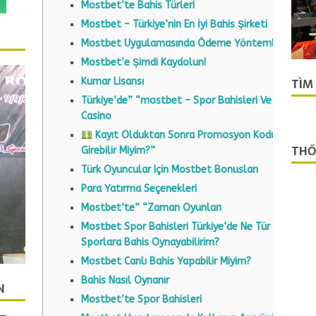
Mostbet’te Bahis Türleri
Mostbet – Türkiye’nin En İyi Bahis Şirketi
Mostbet Uygulamasında Ödeme Yöntemleri
Mostbet’e Şimdi Kaydolun!
TÌM
Kumar Lisansı
Türkiye’de” “mostbet – Spor Bahisleri Ve
Casino
Kayıt Olduktan Sonra Promosyon Kodu
THỐ
Girebilir Miyim?”
Türk Oyuncular Için Mostbet Bonusları
Para Yatırma Seçenekleri
Mostbet’te” “Zaman Oyunları
Mostbet Spor Bahisleri Türkiye’de Ne Tür
Sporlara Bahis Oynayabilirim?
Mostbet Canlı Bahis Yapabilir Miyim?
Bahis Nasıl Oynanır
N
Mostbet’te Spor Bahisleri