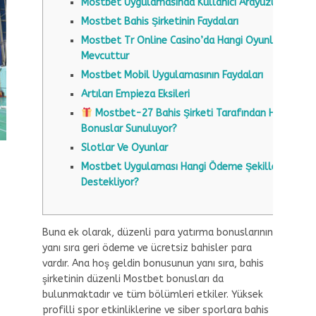
Mostbet Uygulamasında Kullanıcı Arayüzü
Mostbet Bahis Şirketinin Faydaları
Mostbet Tr Online Casino’da Hangi Oyunlar
Mevcuttur
Mostbet Mobil Uygulamasının Faydaları
Artıları Empieza Eksileri
Mostbet-27 Bahis Şirketi Tarafından Hangi
Bonuslar Sunuluyor?
Slotlar Ve Oyunlar
Mostbet Uygulaması Hangi Ödeme Şekillerini
Destekliyor?
Buna ek olarak, düzenli para yatırma bonuslarının
yanı sıra geri ödeme ve ücretsiz bahisler para
vardır. Ana hoş geldin bonusunun yanı sıra, bahis
şirketinin düzenli Mostbet bonusları da
bulunmaktadır ve tüm bölümleri etkiler. Yüksek
profilli spor etkinliklerine ve siber sporlara bahis