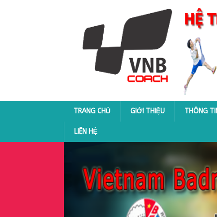
TRANG CHỦ
GIỚI THIỆU
THÔNG TI
LIÊN HỆ