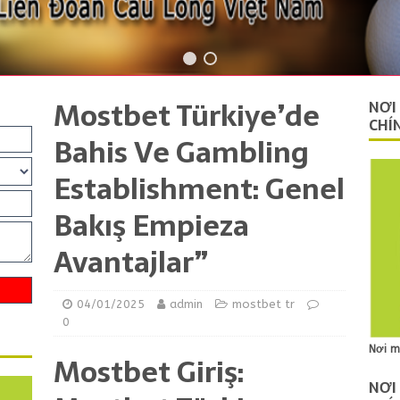
Mostbet Türkiye’de
NƠI
CHÍ
Bahis Ve Gambling
Establishment: Genel
Bakış Empieza
Avantajlar”
04/01/2025
admin
mostbet tr
0
Nơi m
Mostbet Giriş:
NƠI