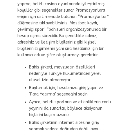
yapma, belirli casino oyunlarında iyileştirilmiş
koşullar gibi seçenekler sunar. Promosyonlara
erişim için üst menüde bulunan “Promosyonlar”
düğmesine tıklayabilirsiniz. Mostbet kaydı,
çevrimiçi spor” “bahisleri organizasyonunda bir
hesap açma sürecidir. Bu genellikle adınız,
adresiniz ve iletişim bilgileriniz gibi kişisel
bilgilerinizi girmenin yanı sıra hesabınız için bir
kullanıcı adı ve şifre oluşturmayı gerektirir.
Bahis şirketi, mevzuatın özellikleri
nedeniyle Türkiye hükümetinden yerel
ulusal izin almamıştır.
Başlamak için, hesabınıza giriş yapın ve
‘Para Yatırma’ seçeneğini seçin.
Ayrıca, belirli sporların ve etkinliklerin canlı
yayınını da sunarlar, böylece aksiyonun
hiçbirini kaçırmazsınız.
Bahis şirketinin internet sitesine giriş
yapmak sadece doğrudan değil, aynı