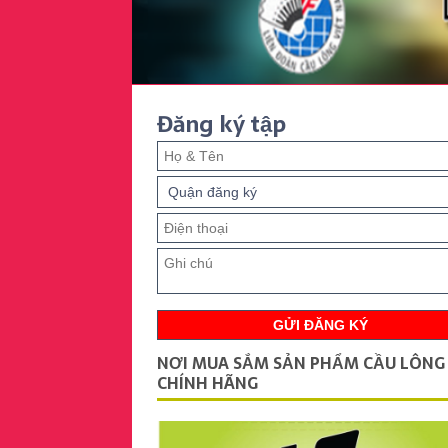
Đăng ký tập
NƠI MUA SẮM SẢN PHẨM CẦU LÔNG
CHÍNH HÃNG