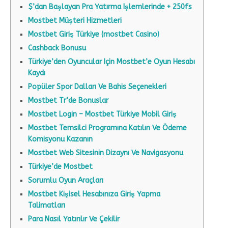
$’dan Başlayan Pra Yatırma Işlemlerinde + 250fs
Mostbet Müşteri Hizmetleri
Mostbet Giriş Türkiye (mostbet Casino)
Cashback Bonusu
Türkiye’den Oyuncular Için Mostbet’e Oyun Hesabı
Kaydı
Popüler Spor Dalları Ve Bahis Seçenekleri
Mostbet Tr’de Bonuslar
Mostbet Login – Mostbet Türkiye Mobil Giriş
Mostbet Temsilci Programına Katılın Ve Ödeme
Komisyonu Kazanın
Mostbet Web Sitesinin Dizaynı Ve Navigasyonu
Türkiye’de Mostbet
Sorumlu Oyun Araçları
Mostbet Kişisel Hesabınıza Giriş Yapma
Talimatları
Para Nasıl Yatırılır Ve Çekilir