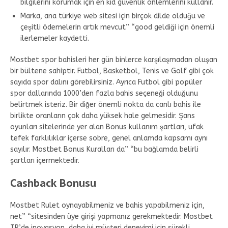
bilgilerini korumak için en kid güvenlik önlemlerini kullanır.
Marka, ana türkiye web sitesi için birçok dilde olduğu ve
çeşitli ödemelerin artık mevcut” “good geldiği için önemli
ilerlemeler kaydetti.
Mostbet spor bahisleri her gün binlerce karşılaşmadan oluşan
bir bültene sahiptir. Futbol, Basketbol, Tenis ve Golf gibi çok
sayıda spor dalını görebilirsiniz. Ayrıca Futbol gibi popüler
spor dallarında 1000’den fazla bahis seçeneği olduğunu
belirtmek isteriz. Bir diğer önemli nokta da canlı bahis ile
birlikte oranların çok daha yüksek hale gelmesidir. Şans
oyunları sitelerinde yer alan Bonus kullanım şartları, ufak
tefek farklılıklar içerse sobre, genel anlamda kapsamı aynı
sayılır. Mostbet Bonus Kuralları da” “bu bağlamda belirli
şartları içermektedir.
Cashback Bonusu
Mostbet Rulet oynayabilmeniz ve bahis yapabilmeniz için,
net” “sitesinden üye girişi yapmanız gerekmektedir. Mostbet
TR’de inovasyon, daha iyi müşteri deneyimi için sürekli