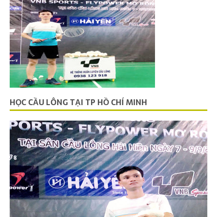
HỌC CẦU LÔNG TẠI TP HỒ CHÍ MINH