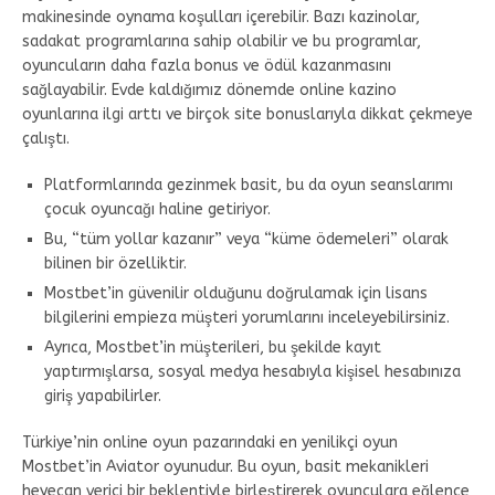
makinesinde oynama koşulları içerebilir. Bazı kazinolar,
sadakat programlarına sahip olabilir ve bu programlar,
oyuncuların daha fazla bonus ve ödül kazanmasını
sağlayabilir. Evde kaldığımız dönemde online kazino
oyunlarına ilgi arttı ve birçok site bonuslarıyla dikkat çekmeye
çalıştı.
Platformlarında gezinmek basit, bu da oyun seanslarımı
çocuk oyuncağı haline getiriyor.
Bu, “tüm yollar kazanır” veya “küme ödemeleri” olarak
bilinen bir özelliktir.
Mostbet’in güvenilir olduğunu doğrulamak için lisans
bilgilerini empieza müşteri yorumlarını inceleyebilirsiniz.
Ayrıca, Mostbet’in müşterileri, bu şekilde kayıt
yaptırmışlarsa, sosyal medya hesabıyla kişisel hesabınıza
giriş yapabilirler.
Türkiye’nin online oyun pazarındaki en yenilikçi oyun
Mostbet’in Aviator oyunudur. Bu oyun, basit mekanikleri
heyecan verici bir beklentiyle birleştirerek oyunculara eğlence