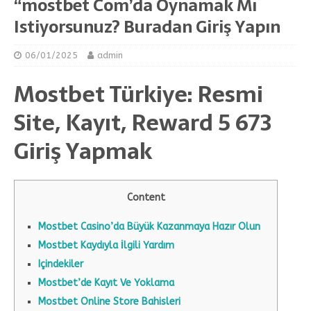
“mostbet Com’da Oynamak Mı
Istiyorsunuz? Buradan Giriş Yapın
06/01/2025
admin
Mostbet Türkiye: Resmi
Site, Kayıt, Reward 5 673
Giriş Yapmak
Content
Mostbet Casino’da Büyük Kazanmaya Hazır Olun
Mostbet Kaydıyla İlgili Yardım
Içindekiler
Mostbet’de Kayıt Ve Yoklama
Mostbet Online Store Bahisleri