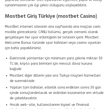
oynanmasının çok ilgi çekici olduğunu söyleyebiliriz.
Mostbet Giriş Türkiye (mostbet Casino)
MostBet internet sitesinin ana sayfasında ana maçları canlı
modda göreceksiniz. CANLI bölümü, gerçek zamanlı olarak
gerçekleşen her spor etkinliğinin bir listesini içerir. Mostbet
Welcome Bonus türünde spor bahisleri veya casino oyunları
için bahis yapabilirsiniz.
Elektronik yöntemler için minimum para çekme miktarı 50
TL’dir, kripto para birimleri için mevcut döviz kuruna
bağlıdır.
Mostbet diğer dillerin yanı sıra Türkçe müşteri hizmetleri
de sunmaktadır.
Yapılan tüm bahisler, etkinlik sona erdikten sonra 30 gün
içinde sonuçlandırılacak ve ardından kazananlar em virtude
de çekebilecektir.
Ancak web-site, kullanıcılarının kişisel ve finansal