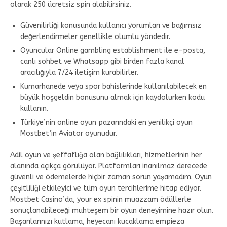
olarak 250 ücretsiz spin alabilirsiniz.
Güvenilirliği konusunda kullanıcı yorumları ve bağımsız
değerlendirmeler genellikle olumlu yöndedir.
Oyuncular Online gambling establishment ile e-posta,
canlı sohbet ve Whatsapp gibi birden fazla kanal
aracılığıyla 7/24 iletişim kurabilirler.
Kumarhanede veya spor bahislerinde kullanılabilecek en
büyük hoşgeldin bonusunu almak için kaydolurken kodu
kullanın.
Türkiye’nin online oyun pazarındaki en yenilikçi oyun
Mostbet’in Aviator oyunudur.
Adil oyun ve şeffaflığa olan bağlılıkları, hizmetlerinin her
alanında açıkça görülüyor. Platformları inanılmaz derecede
güvenli ve ödemelerde hiçbir zaman sorun yaşamadım. Oyun
çeşitliliği etkileyici ve tüm oyun tercihlerime hitap ediyor.
Mostbet Casino’da, your ex spinin muazzam ödüllerle
sonuçlanabileceği muhteşem bir oyun deneyimine hazır olun.
Başarılarınızı kutlama, heyecanı kucaklama empieza