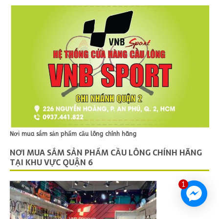
Nơi mua sắm sản phẩm cầu lông chính hãng
NƠI MUA SẮM SẢN PHẨM CẦU LÔNG CHÍNH HÃNG
TẠI KHU VỰC QUẬN 6
1